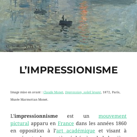
L’IMPRESSIONISME
Image mise en avant :
Claude Monet
,
Impression, soleil levant
, 1872, Paris,
Musée Marmottan Monet.
L’
impressionnisme
est un
mouvement
pictural
apparu en
France
dans les années 1860
en opposition à l’
art académique
et visant à