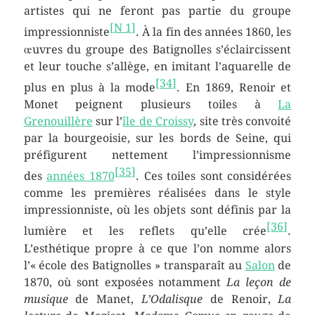
artistes qui ne feront pas partie du groupe
[
N 1
]
impressionniste
. À la fin des années 1860, les
œuvres du groupe des Batignolles s’éclaircissent
et leur touche s’allège, en imitant l’aquarelle de
[
34
]
plus en plus à la mode
. En 1869, Renoir et
Monet peignent plusieurs toiles à
La
Grenouillère
sur l’
île de Croissy
, site très convoité
par la bourgeoisie, sur les bords de Seine, qui
préfigurent nettement l’impressionnisme
[
35
]
des
années 1870
. Ces toiles sont considérées
comme les premières réalisées dans le style
impressionniste, où les objets sont définis par la
[
36
]
lumière et les reflets qu’elle crée
.
L’esthétique propre à ce que l’on nomme alors
l’« école des Batignolles » transparaît au
Salon
de
1870, où sont exposées notamment
La leçon de
musique
de Manet,
L’Odalisque
de Renoir,
La