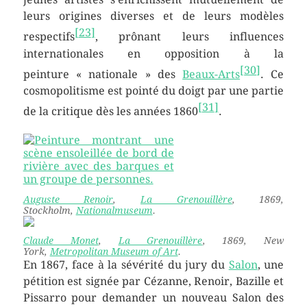
leurs origines diverses et de leurs modèles
[
23
]
respectifs
, prônant leurs influences
internationales en opposition à la
[
30
]
peinture
« nationale »
des
Beaux-Arts
. Ce
cosmopolitisme est pointé du doigt par une partie
[
31
]
de la critique dès les années 1860
.
Auguste Renoir
,
La Grenouillère
, 1869,
Stockholm,
Nationalmuseum
.
Claude Monet
,
La Grenouillère
, 1869, New
York,
Metropolitan Museum of Art
.
En 1867, face à la sévérité du jury du
Salon
, une
pétition est signée par Cézanne, Renoir, Bazille et
Pissarro pour demander un nouveau Salon des