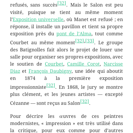
[
32
]
refusés, sans succès
. Mais le Salon est peu
visité, puisque se tient au même moment
l’
Exposition universelle
, où Manet est refusé ; en
réponse, il installe un pavillon et tient sa propre
exposition près du
pont de l’Alma
, tout comme
[
32
]
,
[
33
]
Courbet au même moment
. Le groupe
des Batignolles fait alors le projet de louer une
salle pour organiser ses propres expositions, avec
le soutien de
Courbet
,
Camille Corot
,
Narcisse
Diaz
et
François Daubigny
, une idée qui aboutit
en 1874 à la première exposition
[
32
]
impressionniste
. En 1868, le jury se montre
plus clément, et les jeunes artistes — excepté
[
32
]
Cézanne — sont reçus au Salon
.
Pour décrire les œuvres de ces peintres
modernistes,
« impression »
est très utilisé dans
la critique, pour eux comme pour d’autres