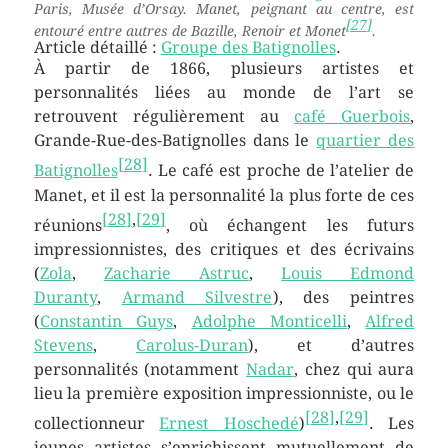
Paris, Musée d’Orsay. Manet, peignant au centre, est
[
27
]
entouré entre autres de Bazille, Renoir et Monet
.
Article détaillé :
Groupe des Batignolles
.
À partir de 1866, plusieurs artistes et
personnalités liées au monde de l’art se
retrouvent régulièrement au
café Guerbois
,
Grande-Rue-des-Batignolles dans le
quartier des
[
28
]
Batignolles
. Le café est proche de l’atelier de
Manet, et il est la personnalité la plus forte de ces
[
28
]
,
[
29
]
réunions
, où échangent les futurs
impressionnistes, des critiques et des écrivains
(
Zola
,
Zacharie Astruc
,
Louis Edmond
Duranty
,
Armand Silvestre
), des peintres
(
Constantin Guys
,
Adolphe Monticelli
,
Alfred
Stevens
,
Carolus-Duran
), et d’autres
personnalités (notamment
Nadar
, chez qui aura
lieu la première exposition impressionniste, ou le
[
28
]
,
[
29
]
collectionneur
Ernest Hoschedé
)
. Les
jeunes artistes s’enrichissent mutuellement de