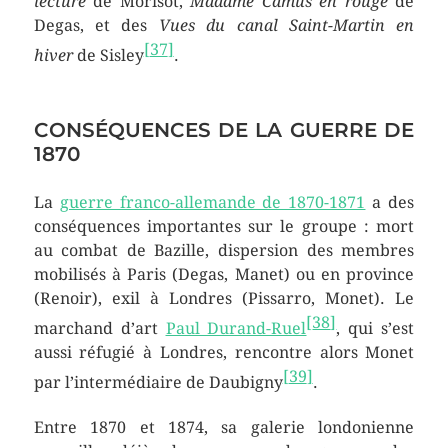
lecture
de Morisot,
Madame Camus en rouge
de
Degas, et des
Vues du canal Saint-Martin en
[
37
]
hiver
de Sisley
.
CONSÉQUENCES DE LA GUERRE DE
1870
La
guerre franco-allemande de 1870-1871
a des
conséquences importantes sur le groupe : mort
au combat de Bazille, dispersion des membres
mobilisés à Paris (Degas, Manet) ou en province
(Renoir), exil à Londres (Pissarro, Monet). Le
[
38
]
marchand d’art
Paul Durand-Ruel
, qui s’est
aussi réfugié à Londres, rencontre alors Monet
[
39
]
par l’intermédiaire de Daubigny
.
Entre 1870 et 1874, sa galerie londonienne