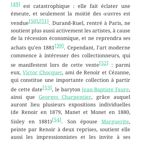
[
49
]
est catastrophique : elle fait éclater une
émeute, et seulement la moitié des œuvres est
[
50
]
,
[
51
]
vendue
. Durand-Ruel, rentré à Paris, ne
soutient plus aussi activement les artistes, à cause
de la récession économique, et ne reprendra ses
[
39
]
achats qu’en 1881
. Cependant, l’art moderne
commence à intéresser des collectionneurs, qui
[
52
]
se manifestent lors de cette vente
: parmi
eux,
Victor Chocquet
, ami de Renoir et Cézanne,
qui constitue une importante collection à partir
[
53
]
de cette date
, le baryton
Jean-Baptiste Faure
,
ainsi que
Georges Charpentier
, grâce auquel
auront lieu plusieurs expositions individuelles
(de Renoir en 1879, Manet et Monet en 1880,
[
54
]
Sisley en 1881)
. Son épouse
Marguerite
,
peinte par Renoir à deux reprises, soutient elle
aussi les impressionnistes et les invite à ses