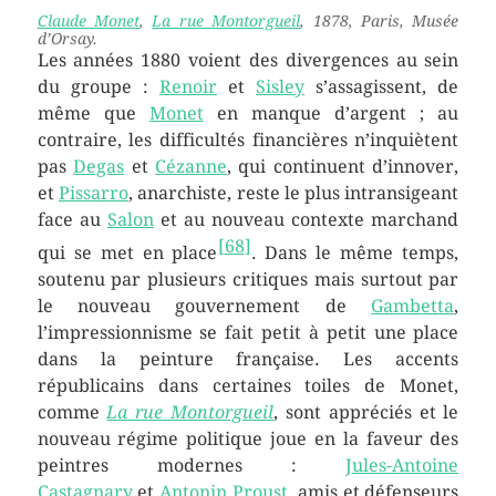
Claude Monet
,
La rue Montorgueil
, 1878, Paris, Musée
d’Orsay.
Les années 1880 voient des divergences au sein
du groupe :
Renoir
et
Sisley
s’assagissent, de
même que
Monet
en manque d’argent ; au
contraire, les difficultés financières n’inquiètent
pas
Degas
et
Cézanne
, qui continuent d’innover,
et
Pissarro
, anarchiste, reste le plus intransigeant
face au
Salon
et au nouveau contexte marchand
[
68
]
qui se met en place
. Dans le même temps,
soutenu par plusieurs critiques mais surtout par
le nouveau gouvernement de
Gambetta
,
l’impressionnisme se fait petit à petit une place
dans la peinture française. Les accents
républicains dans certaines toiles de Monet,
comme
La rue Montorgueil
, sont appréciés et le
nouveau régime politique joue en la faveur des
peintres modernes :
Jules-Antoine
Castagnary
et
Antonin Proust
, amis et défenseurs