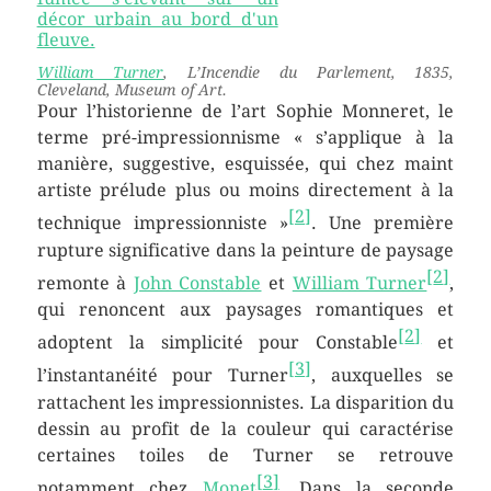
William Turner
,
L’Incendie du Parlement
, 1835,
Cleveland, Museum of Art.
Pour l’historienne de l’art Sophie Monneret, le
terme pré-impressionnisme
« s’applique à la
manière, suggestive, esquissée, qui chez maint
artiste prélude plus ou moins directement à la
[
2
]
technique impressionniste »
. Une première
rupture significative dans la peinture de paysage
[
2
]
remonte à
John Constable
et
William Turner
,
qui renoncent aux paysages romantiques et
[
2
]
adoptent la simplicité pour Constable
et
[
3
]
l’instantanéité pour Turner
, auxquelles se
rattachent les impressionnistes. La disparition du
dessin au profit de la couleur qui caractérise
certaines toiles de Turner se retrouve
[
3
]
notamment chez
Monet
. Dans la seconde