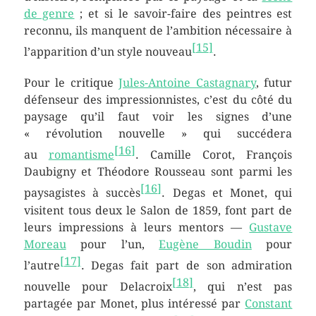
de genre
; et si le savoir-faire des peintres est
reconnu, ils manquent de l’ambition nécessaire à
[
15
]
l’apparition d’un style nouveau
.
Pour le critique
Jules-Antoine Castagnary
, futur
défenseur des impressionnistes, c’est du côté du
paysage qu’il faut voir les signes d’une
« révolution nouvelle » qui succédera
[
16
]
au
romantisme
. Camille Corot, François
Daubigny et Théodore Rousseau sont parmi les
[
16
]
paysagistes à succès
. Degas et Monet, qui
visitent tous deux le Salon de 1859, font part de
leurs impressions à leurs mentors —
Gustave
Moreau
pour l’un,
Eugène Boudin
pour
[
17
]
l’autre
. Degas fait part de son admiration
[
18
]
nouvelle pour Delacroix
, qui n’est pas
partagée par Monet, plus intéressé par
Constant