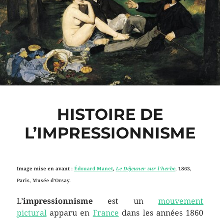
HISTOIRE DE
L’IMPRESSIONNISME
Image mise en avant :
Édouard Manet
,
Le Déjeuner sur l’herbe
, 1863,
Paris, Musée d’Orsay.
L’
impressionnisme
est un
mouvement
pictural
apparu en
France
dans les années 1860