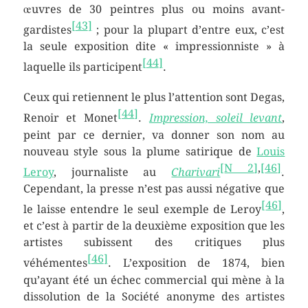
œuvres
de
30 peintres
plus ou moins avant-
[
43
]
gardistes
; pour la plupart d’entre eux, c’est
la seule exposition dite « impressionniste » à
[
44
]
laquelle ils participent
.
Ceux qui retiennent le plus l’attention sont Degas,
[
44
]
Renoir et Monet
.
Impression, soleil levant
,
peint par ce dernier, va donner son nom au
nouveau style sous la plume satirique de
Louis
[
N 2
]
,
[
46
]
Leroy
, journaliste au
Charivari
.
Cependant, la presse n’est pas aussi négative que
[
46
]
le laisse entendre le seul exemple de Leroy
,
et c’est à partir de la deuxième exposition que les
artistes subissent des critiques plus
[
46
]
véhémentes
. L’exposition de 1874, bien
qu’ayant été un échec commercial qui mène à la
dissolution de la Société anonyme des artistes