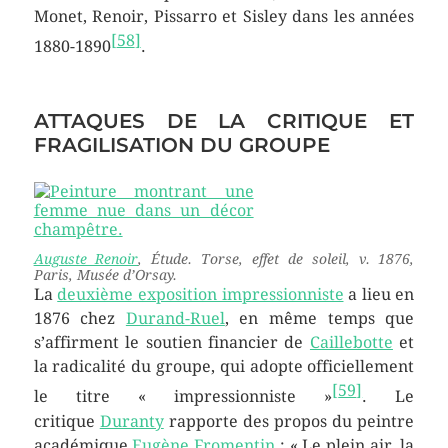
Monet, Renoir, Pissarro et Sisley dans les années
[
58
]
1880-1890
.
ATTAQUES DE LA CRITIQUE ET
FRAGILISATION DU GROUPE
Auguste Renoir
,
Étude. Torse, effet de soleil
, v. 1876,
Paris, Musée d’Orsay.
La
deuxième exposition impressionniste
a lieu en
1876 chez
Durand-Ruel
, en même temps que
s’affirment le soutien financier de
Caillebotte
et
la radicalité du groupe, qui adopte officiellement
[
59
]
le titre
« impressionniste »
. Le
critique
Duranty
rapporte des propos du peintre
académique
Eugène Fromentin
:
« Le plein air, la