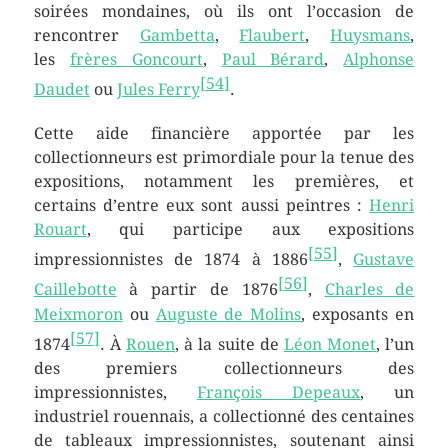
soirées mondaines, où ils ont l’occasion de
rencontrer
Gambetta
,
Flaubert
,
Huysmans
,
les
frères Goncourt
,
Paul Bérard
,
Alphonse
[
54
]
Daudet
ou
Jules Ferry
.
Cette aide financière apportée par les
collectionneurs est primordiale pour la tenue des
expositions, notamment les premières, et
certains d’entre eux sont aussi peintres :
Henri
Rouart
, qui participe aux expositions
[
55
]
impressionnistes de 1874 à 1886
,
Gustave
[
56
]
Caillebotte
à partir de 1876
,
Charles de
Meixmoron
ou
Auguste de Molins
, exposants en
[
57
]
1874
. À
Rouen
, à la suite de
Léon Monet
, l’un
des premiers collectionneurs des
impressionnistes,
François Depeaux
, un
industriel rouennais, a collectionné des centaines
de tableaux impressionnistes, soutenant ainsi