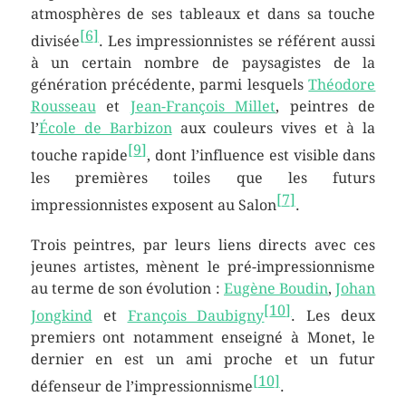
atmosphères de ses tableaux et dans sa touche
[
6
]
divisée
. Les impressionnistes se référent aussi
à un certain nombre de paysagistes de la
génération précédente, parmi lesquels
Théodore
Rousseau
et
Jean-François Millet
, peintres de
l’
École de Barbizon
aux couleurs vives et à la
[
9
]
touche rapide
, dont l’influence est visible dans
les premières toiles que les futurs
[
7
]
impressionnistes exposent au Salon
.
Trois peintres, par leurs liens directs avec ces
jeunes artistes, mènent le pré-impressionnisme
au terme de son évolution :
Eugène Boudin
,
Johan
[
10
]
Jongkind
et
François Daubigny
. Les deux
premiers ont notamment enseigné à Monet, le
dernier en est un ami proche et un futur
[
10
]
défenseur de l’impressionnisme
.