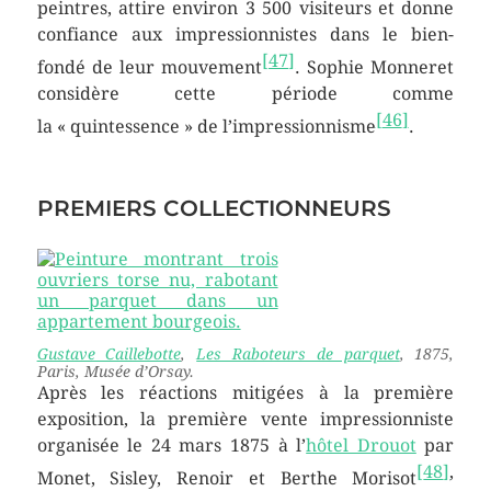
peintres, attire environ 3 500 visiteurs et donne
confiance aux impressionnistes dans le bien-
[
47
]
fondé de leur mouvement
. Sophie Monneret
considère cette période comme
[
46
]
la
« quintessence »
de l’impressionnisme
.
PREMIERS COLLECTIONNEURS
Gustave Caillebotte
,
Les Raboteurs de parquet
, 1875,
Paris, Musée d’Orsay.
Après les réactions mitigées à la première
exposition, la première vente impressionniste
organisée le
24 mars 1875
à l’
hôtel Drouot
par
[
48
]
,
Monet, Sisley, Renoir et Berthe Morisot