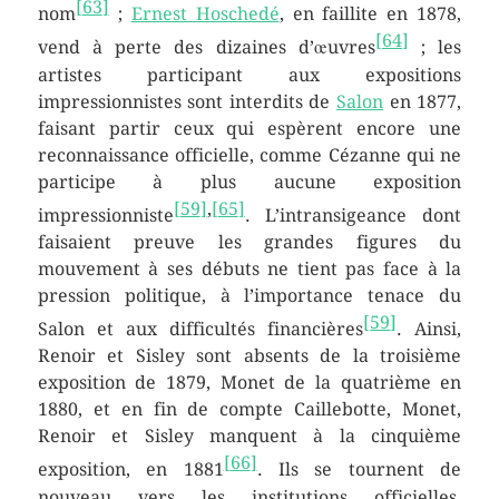
[
63
]
nom
;
Ernest Hoschedé
, en faillite en 1878,
[
64
]
vend à perte des dizaines d’œuvres
; les
artistes participant aux expositions
impressionnistes sont interdits de
Salon
en 1877,
faisant partir ceux qui espèrent encore une
reconnaissance officielle, comme Cézanne qui ne
participe à plus aucune exposition
[
59
]
,
[
65
]
impressionniste
. L’intransigeance dont
faisaient preuve les grandes figures du
mouvement à ses débuts ne tient pas face à la
pression politique, à l’importance tenace du
[
59
]
Salon et aux difficultés financières
. Ainsi,
Renoir et Sisley sont absents de la troisième
exposition de 1879, Monet de la quatrième en
1880, et en fin de compte Caillebotte, Monet,
Renoir et Sisley manquent à la cinquième
[
66
]
exposition, en 1881
. Ils se tournent de
nouveau vers les institutions officielles,