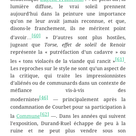
lumière diffuse, le vrai soleil prennent
aujourd’hui dans la peinture une importance
qu’on ne leur avait jamais reconnue, et que,
disons-le franchement, ils ne méritent point
[
60
]
d’avoir…
»
D’autres sont plus hostiles,
jugeant que
Torse, effet de soleil
de Renoir
représente la
« putréfaction d’un cadavre »
ou
[
61
]
les
« tons violacés de la viande qui rancit »
.
Les reproches sur le style ne sont qu’un aspect de
la critique, qui traite les impressionnistes
d’aliénés ou de communards dans un contexte de
méfiance vis-à-vis des
[
46
]
modernistes
— principalement après la
condamnation de Courbet pour sa participation à
[
62
]
la
Commune
—. Dans les années qui suivent
l’exposition, Durand-Ruel échappe de peu à la
ruine et ne peut plus vendre sous son