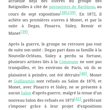
accueille déjà des œuvres du groupe des
Batignolles à côté de
paysagistes de Barbizon
, au
[
38
]
,
[
39
]
cours de sept expositions
. En 1872, il
achète ses premières œuvres à Monet, et par la
suite à Degas, Pissarro, Sisley, Renoir et
[
39
]
Manet
.
Après la guerre, le groupe ne retrouve pas tout
de suite son unité : Degas part dans sa famille à la
Nouvelle-Orléans, Sisley a perdu sa fortune,
plusieurs artistes liés à la
Commune
ne sont pas
tranquilles, et les environs de Paris, où ils se
[
40
]
plaisaient à peindre, ont été détruits
. Monet
et
Guillaumin
sont refusés au Salon de 1870, et
Monet, avec Pissarro et Sisley, ne se présente à
aucun
Salon
d’après-guerre, malgré la tenue d’un
[
41
]
nouveau Salon des refusés en 1873
, préférant
s’imposer grâce à leur projet d’expositions