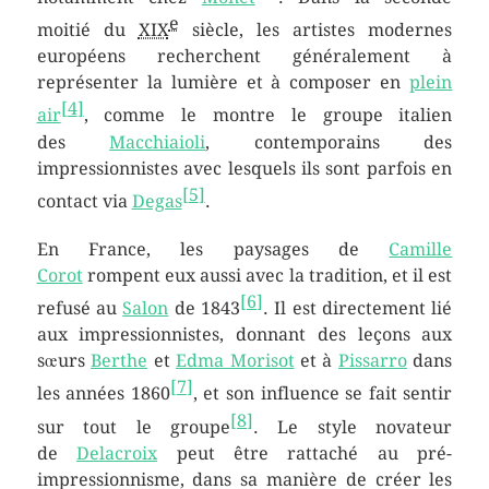
e
moitié du
XIX
siècle, les artistes modernes
européens recherchent généralement à
représenter la lumière et à composer en
plein
[
4
]
air
, comme le montre le groupe italien
des
Macchiaioli
, contemporains des
impressionnistes avec lesquels ils sont parfois en
[
5
]
contact via
Degas
.
En France, les paysages de
Camille
Corot
rompent eux aussi avec la tradition, et il est
[
6
]
refusé au
Salon
de 1843
. Il est directement lié
aux impressionnistes, donnant des leçons aux
sœurs
Berthe
et
Edma Morisot
et à
Pissarro
dans
[
7
]
les années 1860
, et son influence se fait sentir
[
8
]
sur tout le groupe
. Le style novateur
de
Delacroix
peut être rattaché au pré-
impressionnisme, dans sa manière de créer les