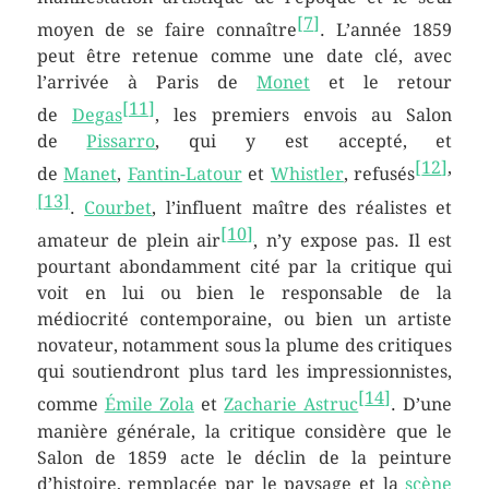
[
7
]
moyen de se faire connaître
. L’année 1859
peut être retenue comme une date clé, avec
l’arrivée à Paris de
Monet
et le retour
[
11
]
de
Degas
, les premiers envois au Salon
de
Pissarro
, qui y est accepté, et
[
12
]
,
de
Manet
,
Fantin-Latour
et
Whistler
, refusés
[
13
]
.
Courbet
, l’influent maître des réalistes et
[
10
]
amateur de plein air
, n’y expose pas. Il est
pourtant abondamment cité par la critique qui
voit en lui ou bien le responsable de la
médiocrité contemporaine, ou bien un artiste
novateur, notamment sous la plume des critiques
qui soutiendront plus tard les impressionnistes,
[
14
]
comme
Émile Zola
et
Zacharie Astruc
. D’une
manière générale, la critique considère que le
Salon de 1859 acte le déclin de la peinture
d’histoire, remplacée par le paysage et la
scène