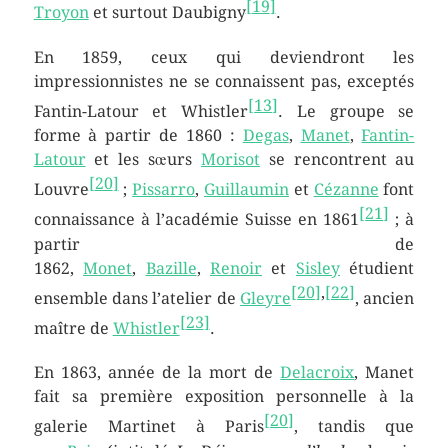
[
19
]
Troyon
et surtout Daubigny
.
En 1859, ceux qui deviendront les
impressionnistes ne se connaissent pas, exceptés
[
13
]
Fantin-Latour et Whistler
. Le groupe se
forme à partir de 1860 :
Degas
,
Manet
,
Fantin-
Latour
et les sœurs
Morisot
se rencontrent au
[
20
]
Louvre
;
Pissarro
,
Guillaumin
et
Cézanne
font
[
21
]
connaissance à l’académie Suisse en 1861
; à
partir de
1862,
Monet
,
Bazille
,
Renoir
et
Sisley
étudient
[
20
]
,
[
22
]
ensemble dans l’atelier de
Gleyre
, ancien
[
23
]
maître de
Whistler
.
En 1863, année de la mort de
Delacroix
, Manet
fait sa première exposition personnelle à la
[
20
]
galerie Martinet à Paris
, tandis que