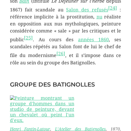
son
Bain
(intitulé
Le Déjeuner sur l’herbe
depuis
[
24
]
1867) fait scandale au
Salon des refusés
:
référence implicite à la prostitution,
nu
réaliste
en opposition aux nus mythologiques, peinture
considérée comme
« sale »
par les critiques et le
[
25
]
public
. Au cours des
années 1860
, ses
scandales répétés au Salon font de lui le chef de
[
26
]
file du modernisme
, et il s’impose dans ce
rôle au sein du groupe des Batignolles.
GROUPE DES BATIGNOLLES
Henri Fantin-Latour
,
L’Atelier des Batignolles
,
1870,