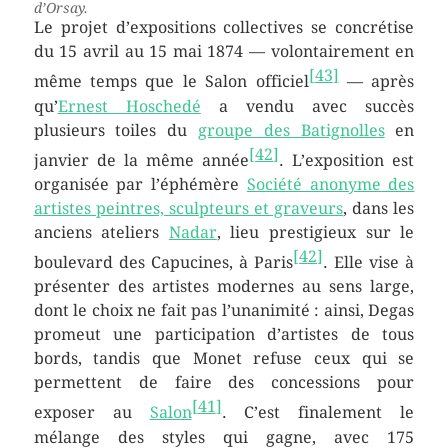
d’Orsay.
Le projet d’expositions collectives se concrétise
du
15 avril
au
15 mai 1874
— volontairement en
[
43
]
même temps que le Salon officiel
— après
qu’
Ernest Hoschedé
a vendu avec succès
plusieurs toiles du
groupe des Batignolles
en
[
42
]
janvier de la même année
. L’exposition est
organisée par l’éphémère
Société anonyme des
artistes peintres, sculpteurs et graveurs
, dans les
anciens ateliers
Nadar
, lieu prestigieux sur le
[
42
]
boulevard des Capucines, à Paris
. Elle vise à
présenter des artistes modernes au sens large,
dont le choix ne fait pas l’unanimité : ainsi, Degas
promeut une participation d’artistes de tous
bords, tandis que Monet refuse ceux qui se
permettent de faire des concessions pour
[
41
]
exposer au
Salon
. C’est finalement le
mélange des styles qui gagne, avec
175