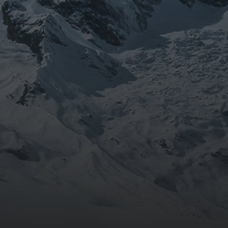
août 2024
CATÉGORIES
Conférences
conférences échecs
Echecs
Echecs et Entreprise
Non classé
Personnages illustres inconnus