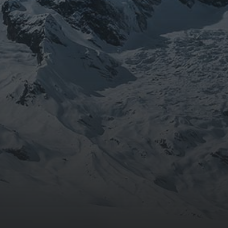
août 2024
CATÉGORIES
Conférences
conférences échecs
Echecs
Echecs et Entreprise
Non classé
Personnages illustres inconnus