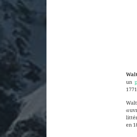
Wal
un
1771
Walt
œuvr
litt
en 1