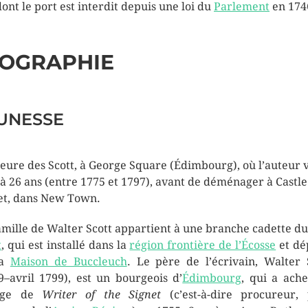
dont le port est interdit depuis une loi du
Parlement
en 174
IOGRAPHIE
UNESSE
ure des Scott, à George Square (Édimbourg), où l’auteur 
 à 26 ans (entre 1775 et 1797), avant de déménager à Castle
et, dans New Town.
amille de Walter Scott appartient à une branche cadette d
t
, qui est installé dans la
région frontière de l’Écosse
et dé
la
Maison de Buccleuch
. Le père de l’écrivain, Walter 
9–
avril 1799
), est un bourgeois d’
Édimbourg
, qui a ache
rge de
Writer of the Signet
(c’est-à-dire procureur,