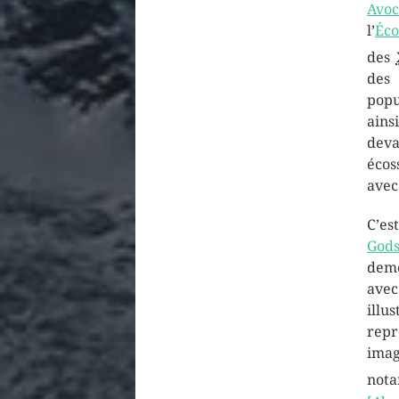
Avoc
l’
Éco
des
des 
popu
ain
deva
écos
ave
C’es
Gods
d
ave
illu
rep
ima
nota