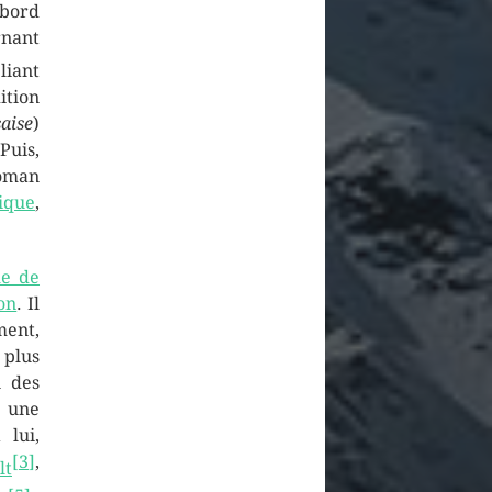
abord
nant
liant
ition
aise
)
 Puis,
roman
ique
,
e de
on
. Il
t,
s plus
n des
r une
 lui,
[
3
]
,
lt