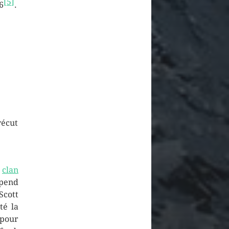
[
5
]
6
.
vécut
u
clan
pend
Scott
té la
 pour