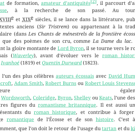
[
2
]
at
de formation,
amateur d’antiquités
, il parcourt d’
sse
, à la recherche de son passé. Au tour
e
e
XVIII
et
XIX
siècles, il se lance dans la littérature, pub
textes anciens (
Sir Tristrem
) ou appartenant à la trad
laire (dans
Les Chants de ménestrels de la frontière écoss
si que des poèmes de son cru, comme
La Dame du lac
.
nt la gloire montante de
Lord Byron
, il se tourne vers le 
sais (
Waverley
), avant d’évoluer vers le
roman histor
c
Ivanhoé
(1819) et
Quentin Durward
(1823).
t l’un des plus célèbres
auteurs écossais
avec
David Hum
croft
,
Adam Smith
,
Robert Burns
ou
Robert Louis Stevens
emeure égalemen
c
Wordsworth
,
Coleridge
,
Byron
,
Shelley
ou
Keats
, l’une de
stres figures du
romantisme britannique
. Il est aussi u
résentants du
roman historique
, et contribue à forge
ge
romantique
de l’Écosse et de son
histoire
. C’est à
mment, que l’on doit le retour de l’usage du
tartan
et du
ki