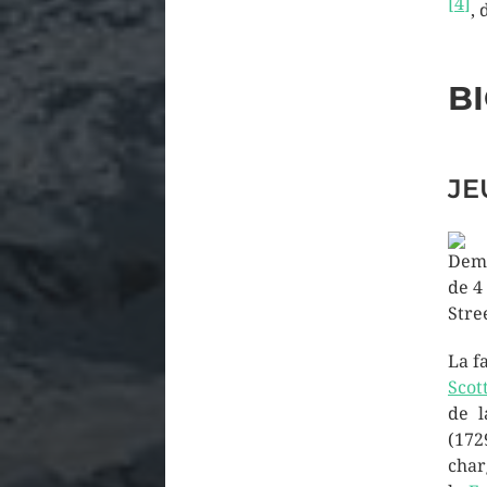
[
4
]
, 
B
JE
Deme
de 4
Stre
La f
Scot
de 
(172
cha