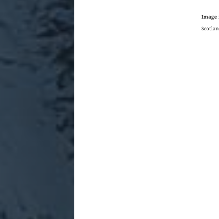
Image 
Scotlan