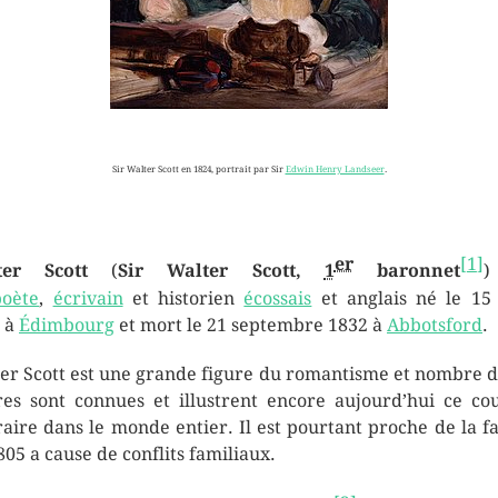
Sir Walter Scott en 1824, portrait par Sir
Edwin Henry Landseer
.
er
[
1
]
ter Scott
(
Sir Walter Scott,
1
baronnet
)
poète
,
écrivain
et historien
écossais
et anglais né le
15
à
Édimbourg
et mort le
21 septembre 1832
à
Abbotsford
.
er Scott est une grande figure du romantisme et nombre d
es sont connues et illustrent encore aujourd’hui ce co
éraire dans le monde entier. Il est pourtant proche de la fai
805 a cause de conflits familiaux.