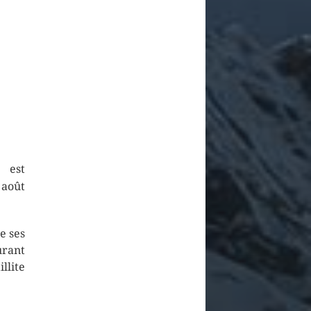
 est
 août
e ses
urant
llite