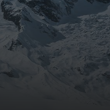
août 2024
CATÉGORIES
Conférences
conférences échecs
Echecs
Echecs et Entreprise
Non classé
Personnages illustres inconnus