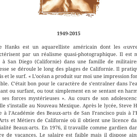
1949-2015
e Hanks est un aquarelliste américain dont les œuvr
ctérisent par un réalisme quasi-photographique. Il est 
 à San Diego (Californie) dans une famille de militaire
esse se déroule le long des plages de Californie. Il pratiq
is et le surf. « L’océan a produit sur moi une impression for
ble. C’était bon pour le caractère de s’entraîner dans l’e
ant ou surfant, ou tout simplement en se sentant en har
 ses forces mystérieuses ». Au cours de son adolescenc
lle s’installe au Nouveau Mexique. Après le lycée, Steve 
e à l’Académie des Beaux-arts de San Francisco puis à l’
Arts et Métiers de Californie où il obtient une licence da
ialité Beaux-arts. En 1976, il travaille comme gardien da
re de vacances. Le salaire est faible mais il dispose ain