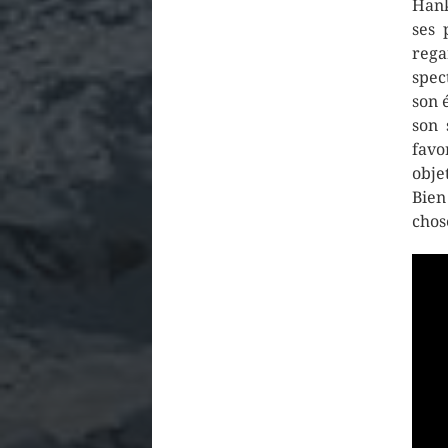
Hank
ses 
rega
spec
son 
son 
favo
obje
Bien
chos