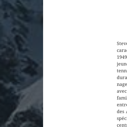
Stev
cara
1949
jeun
tenn
dura
nage
avec
fami
entr
des 
spéc
cent