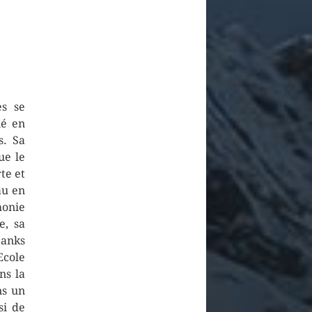
es se
né en
s. Sa
ue le
te et
au en
monie
e, sa
Hanks
Ecole
ns la
ns un
si de