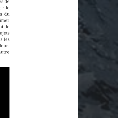
es de
ec le
on du
rimer
nt de
ujets
s les
leur.
autre