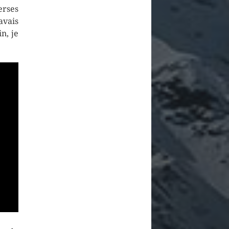
erses
’avais
n, je