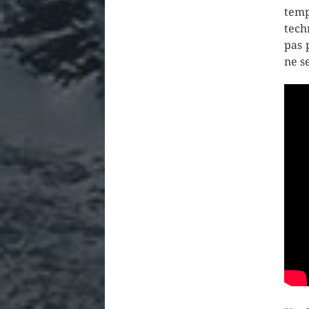
temp
techn
pas 
ne s