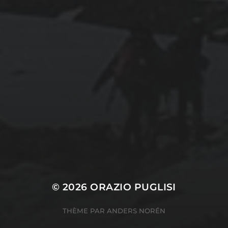
août 2024
CATÉGORIES
Conférences
conférences échecs
Echecs
Echecs et Entreprise
Non classé
Personnages illustres inconnus
© 2026
ORAZIO PUGLISI
THÈME PAR
ANDERS NORÉN