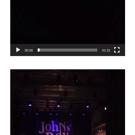
00:00
01:31
Lecteur
vidéo