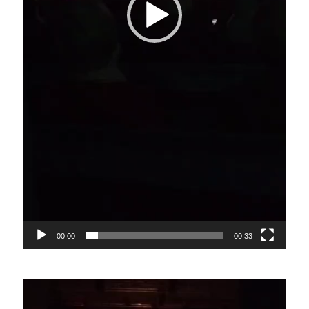
00:00
00:33
Lecteur
vidéo