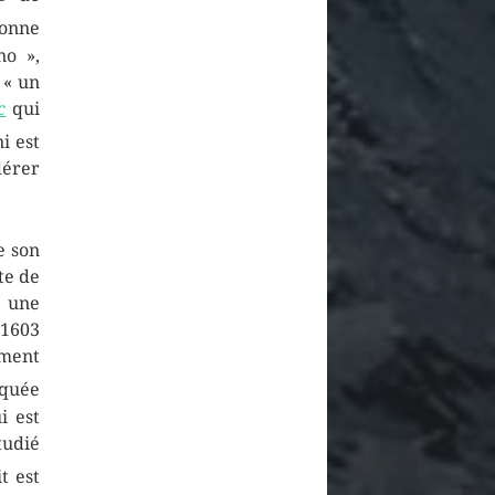
onne
no »
,
t
« un
c
qui
i est
dérer
 son
te de
s une
 1603
ment
iquée
i est
tudié
t est