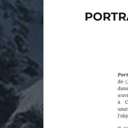
PORTR
Por
de
C
dans
œuvr
à C
unan
l’ob