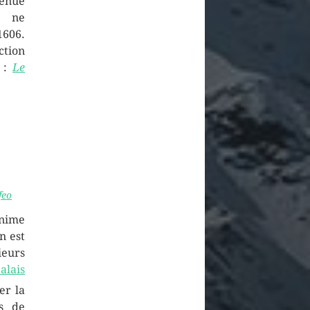
tenue
l ne
606.
ction
d :
Le
feo
anime
n est
ieurs
alais
er la
s de