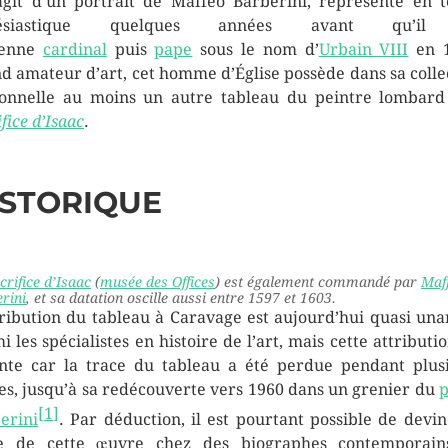
’agit d’un portrait de Maffeo Barberini, représenté en 
lésiastique quelques années avant qu’i
ienne
cardinal
puis
pape
sous le nom d’
Urbain VIII
en 1
d amateur d’art, cet homme d’Église possède dans sa colle
onnelle au moins un autre tableau du peintre lombar
fice d’Isaac
.
ISTORIQUE
crifice d’Isaac
(
musée des Offices
) est également commandé par
Maf
rini
, et sa datation oscille aussi entre 1597 et 1603.
tribution du tableau à Caravage est aujourd’hui quasi un
i les spécialistes en histoire de l’art, mais cette attributio
nte car la trace du tableau a été perdue pendant plus
les, jusqu’à sa redécouverte vers 1960 dans un grenier du
p
[
1
]
erini
. Par déduction, il est pourtant possible de devin
ce de cette œuvre chez des biographes contemporain