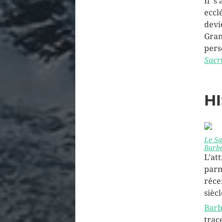
Il s
ecc
dev
Gran
pers
Sacri
H
Le Sa
Barbe
L’at
parm
réce
sièc
Barb
tra