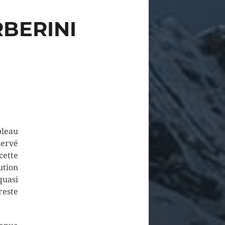
BERINI
eau
servé
cette
ution
uasi
reste