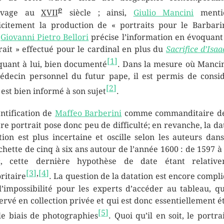
e
avage au
XVII
siècle ; ainsi,
Giulio Mancini
menti
icitement la production de
« portraits pour le Barbari
s
Giovanni Pietro Bellori
précise l’information en évoquan
rait »
effectué pour le cardinal en plus du
Sacrifice d’Isaa
[
1
]
 quant à lui, bien documenté
. Dans la mesure où Mancin
édecin personnel du futur pape, il est permis de consi
[
2
]
l est bien informé à son sujet
.
entification de
Maffeo Barberini
comme commanditaire de
re portrait pose donc peu de difficulté; en revanche, la da
tion est plus incertaine et oscille selon les auteurs dan
chette de cinq à six ans autour de l’année 1600 : de 1597 à
c, cette dernière hypothèse de date étant relative
[
3
]
,
[
4
]
ritaire
. La question de la datation est encore compl
l’impossibilité pour les experts d’accéder au tableau, qu
ervé en collection privée et qui est donc essentiellement é
[
5
]
le biais de photographies
. Quoi qu’il en soit, le portrai