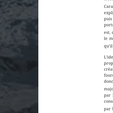
Car
expl
pui
port
est,
le m
qu’i
L’id
prop
créa
four
don
majo
par 
cons
par 