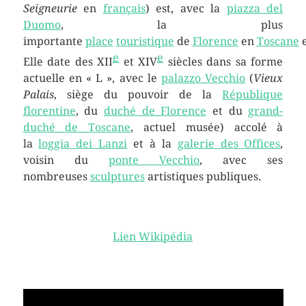
Seigneurie
en
français
) est, avec la
piazza del
Duomo
, la plus
importante
place
touristique
de
Florence
en
Toscane
e
e
Elle date des XII
et XIV
siècles dans sa forme
actuelle en « L », avec le
palazzo Vecchio
(
Vieux
Palais
, siège du pouvoir de la
République
florentine
, du
duché de Florence
et du
grand-
duché de Toscane
, actuel musée) accolé à
la
loggia dei Lanzi
et à la
galerie des Offices
,
voisin du
ponte Vecchio
, avec ses
nombreuses
sculptures
artistiques publiques.
Lien Wikipédia