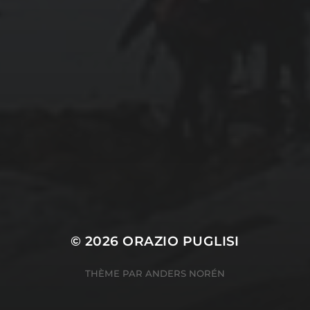
CATÉGORIES
Conférences
conférences échecs
Echecs
Echecs et Entreprise
Non classé
Personnages illustres inconnus
© 2026
ORAZIO PUGLISI
THÈME PAR
ANDERS NORÉN