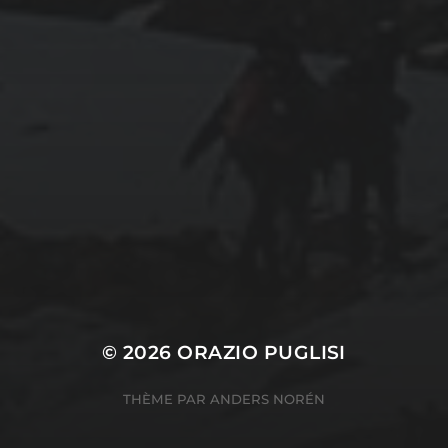
CATÉGORIES
Conférences
conférences échecs
Echecs
Echecs et Entreprise
Non classé
Personnages illustres inconnus
© 2026
ORAZIO PUGLISI
THÈME PAR
ANDERS NORÉN