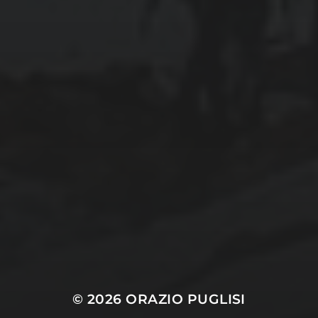
septembre 2024
août 2024
CATÉGORIES
Conférences
conférences échecs
Echecs
Echecs et Entreprise
Non classé
Personnages illustres inconnus
© 2026
ORAZIO PUGLISI