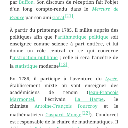
par
Buffon
. Son discours de réception fait l’objet
d’un long compte-rendu dans le
Mercure de
[
21
]
France
par son ami
Garat
.
À partir du printemps 1785, il milite auprès des
politiques afin que l’
arithmétique politique
soit
enseignée comme science à part entière, et lui
donne un rôle central en ce qui concerne
l’
instruction publique
; celle-ci sera l’ancêtre de
[
12
]
la
statistique
moderne
.
En 1786, il participe à l’aventure du
Lycée
,
établissement mixte où vont enseigner des
académiciens de renom (
Jean-François
Marmontel
, l’écrivain
La Harpe
, le
chimiste
Antoine-François Fourcroy
et le
[
22
]
mathématicien
Gaspard Monge
). Condorcet
est responsable de la chaire de mathématiques. Il