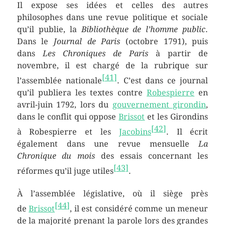
Il expose ses idées et celles des autres
philosophes dans une revue politique et sociale
qu’il publie, la
Bibliothèque de l’homme public
.
Dans le
Journal de Paris
(octobre 1791), puis
dans
Les Chroniques de Paris
à partir de
novembre, il est chargé de la rubrique sur
[
41
]
l’assemblée nationale
. C’est dans ce journal
qu’il publiera les textes contre
Robespierre
en
avril-juin 1792, lors du
gouvernement girondin
,
dans le conflit qui oppose
Brissot
et les Girondins
[
42
]
à Robespierre et les
Jacobins
. Il écrit
également dans une revue mensuelle
La
Chronique du mois
des essais concernant les
[
43
]
réformes qu’il juge utiles
.
À l’assemblée législative, où il siège près
[
44
]
de
Brissot
, il est considéré comme un meneur
de la majorité prenant la parole lors des grandes