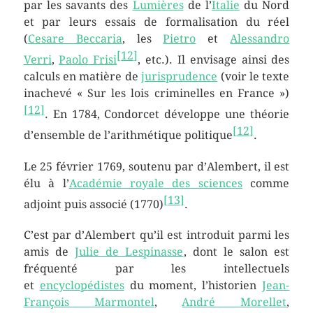
par les savants des
Lumières
de l’
Italie
du Nord
et par leurs essais de formalisation du réel
(
Cesare Beccaria
, les
Pietro
et
Alessandro
[
12
]
Verri
,
Paolo Frisi
, etc.). Il envisage ainsi des
calculs en matière de
jurisprudence
(voir le texte
inachevé « Sur les lois criminelles en France »)
[
12
]
. En 1784, Condorcet développe une théorie
[
12
]
d’ensemble de l’arithmétique politique
.
Le
25 février 1769
, soutenu par d’Alembert, il est
élu à l’
Académie royale des sciences
comme
[
13
]
adjoint puis associé (1770)
.
C’est par d’Alembert qu’il est introduit parmi les
amis de
Julie de Lespinasse
, dont le salon est
fréquenté par les intellectuels
et
encyclopédistes
du moment, l’historien
Jean-
François Marmontel
,
André Morellet
,