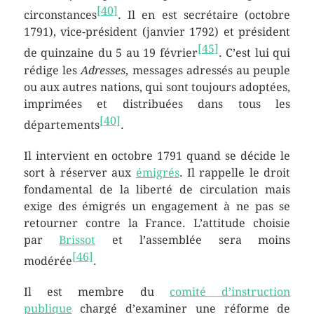
[
40
]
circonstances
. Il en est secrétaire (octobre
1791), vice-président (janvier 1792) et président
[
45
]
de quinzaine du 5 au 19 février
. C’est lui qui
rédige les
Adresses
, messages adressés au peuple
ou aux autres nations, qui sont toujours adoptées,
imprimées et distribuées dans tous les
[
40
]
départements
.
Il intervient en octobre 1791 quand se décide le
sort à réserver aux
émigrés
. Il rappelle le droit
fondamental de la liberté de circulation mais
exige des émigrés un engagement à ne pas se
retourner contre la France. L’attitude choisie
par
Brissot
et l’assemblée sera moins
[
46
]
modérée
.
Il est membre du
comité d’instruction
publique
chargé d’examiner une réforme de