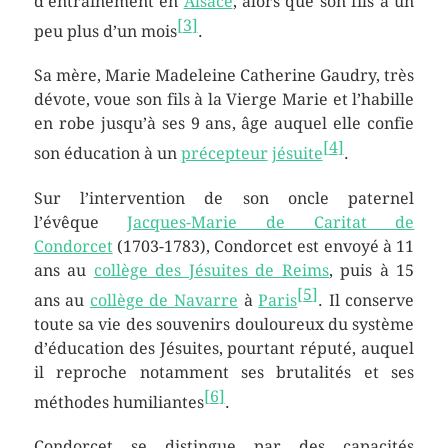
d’entrainement en
Alsace
, alors que son fils a un
[
3
]
peu plus d’un mois
.
Sa mère, Marie Madeleine Catherine Gaudry, très
dévote, voue son fils à la Vierge Marie et l’habille
en robe jusqu’à ses
9 ans
, âge auquel elle confie
[
4
]
son éducation à un
précepteur
jésuite
.
Sur l’intervention de son oncle paternel
l’évêque
Jacques-Marie de Caritat de
Condorcet
(1703-1783), Condorcet est envoyé à
11
ans
au
collège des Jésuites de Reims
, puis à
15
[
5
]
ans
au
collège de Navarre
à
Paris
. Il conserve
toute sa vie des souvenirs douloureux du système
d’éducation des Jésuites, pourtant réputé, auquel
il reproche notamment ses brutalités et ses
[
6
]
méthodes humiliantes
.
Condorcet se distingue par des capacités