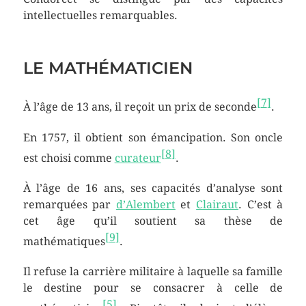
intellectuelles remarquables.
LE MATHÉMATICIEN
[
7
]
À l’âge de
13 ans
, il reçoit un prix de seconde
.
En 1757, il obtient son émancipation. Son oncle
[
8
]
est choisi comme
curateur
.
À l’âge de
16 ans
, ses capacités d’analyse sont
remarquées par
d’Alembert
et
Clairaut
. C’est à
cet âge qu’il soutient sa thèse de
[
9
]
mathématiques
.
Il refuse la carrière militaire à laquelle sa famille
le destine pour se consacrer à celle de
[
5
]