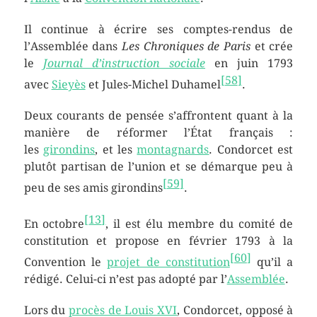
Il continue à écrire ses comptes-rendus de
l’Assemblée dans
Les Chroniques de Paris
et crée
le
Journal d’instruction sociale
en juin 1793
[
58
]
avec
Sieyès
et Jules-Michel Duhamel
.
Deux courants de pensée s’affrontent quant à la
manière de réformer l’État français :
les
girondins
, et les
montagnards
. Condorcet est
plutôt partisan de l’union et se démarque peu à
[
59
]
peu de ses amis girondins
.
[
13
]
En octobre
, il est élu membre du comité de
constitution et propose en février 1793 à la
[
60
]
Convention le
projet de constitution
qu’il a
rédigé. Celui-ci n’est pas adopté par l’
Assemblée
.
Lors du
procès de Louis XVI
, Condorcet, opposé à