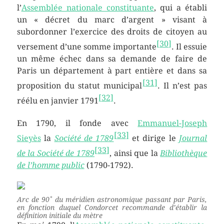
l’
Assemblée nationale constituante
, qui a établi
un « décret du marc d’argent » visant à
subordonner l’exercice des droits de citoyen au
[
30
]
versement d’une somme importante
. Il essuie
un même échec dans sa demande de faire de
Paris un département à part entière et dans sa
[
31
]
proposition du statut municipal
. Il n’est pas
[
32
]
réélu en janvier 1791
.
En 1790, il fonde avec
Emmanuel-Joseph
[
33
]
Sieyès
la
Société de 1789
et dirige le
Journal
[
33
]
de la Société de 1789
, ainsi que la
Bibliothèque
de l’homme public
(1790-1792).
Arc de 90˚ du méridien astronomique passant par Paris,
en fonction duquel Condorcet recommande d’établir la
définition initiale du mètre