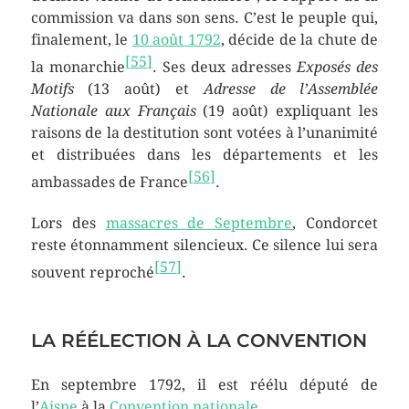
commission va dans son sens. C’est le peuple qui,
finalement, le
10 août 1792
, décide de la chute de
[
55
]
la monarchie
. Ses deux adresses
Exposés des
Motifs
(13 août) et
Adresse de l’Assemblée
Nationale aux Français
(19 août) expliquant les
raisons de la destitution sont votées à l’unanimité
et distribuées dans les départements et les
[
56
]
ambassades de France
.
Lors des
massacres de Septembre
, Condorcet
reste étonnamment silencieux. Ce silence lui sera
[
57
]
souvent reproché
.
LA RÉÉLECTION À LA CONVENTION
En
septembre 1792
, il est réélu député de
l’
Aisne
à la
Convention nationale
.