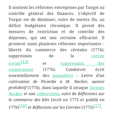
Il soutient les réformes entreprises par Turgot au
contrôle général des finances. L’objectif de
Turgot est de diminuer, voire de mettre fin, au
déficit budgétaire chronique. Il prend des
mesures de restriction et de contrôle des
dépenses, qui ont une certaine efficacité. Il
promeut aussi plusieurs réformes importantes :
liberté du commerce des céréales (1774),
suppression de la
corvée
[
13
]
royale
et
suppression des
corporations
(1776). Condorcet écrit
essentiellement des
pamphlets
:
Lettre d’un
cultivateur de Picardie à M. Necker, auteur
prohibitif
(1774), dans laquelle il attaque
Jacques
Necker
et son
colbertisme
, suivi de
Réflexions sur
le commerce des blés
(écrit en 1775 et publié en
[
16
]
[
17
]
1776)
et
Réflexions sur les Corvées
(1775)
.