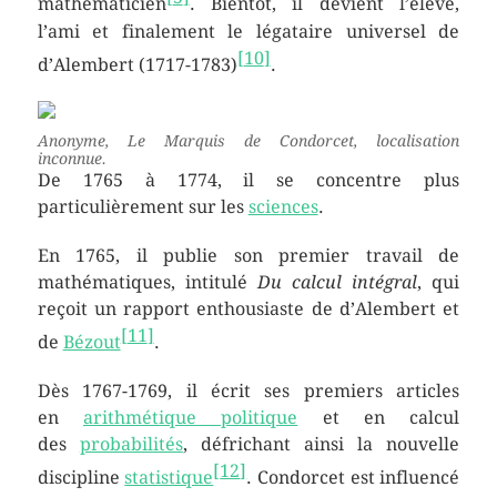
mathématicien
. Bientôt, il devient l’élève,
l’ami et finalement le légataire universel de
[
10
]
d’Alembert (1717-1783)
.
Anonyme,
Le Marquis de Condorcet
, localisation
inconnue.
De 1765 à 1774, il se concentre plus
particulièrement sur les
sciences
.
En 1765, il publie son premier travail de
mathématiques, intitulé
Du calcul intégral
, qui
reçoit un rapport enthousiaste de d’Alembert et
[
11
]
de
Bézout
.
Dès 1767-1769, il écrit ses premiers articles
en
arithmétique politique
et en calcul
des
probabilités
, défrichant ainsi la nouvelle
[
12
]
discipline
statistique
. Condorcet est influencé