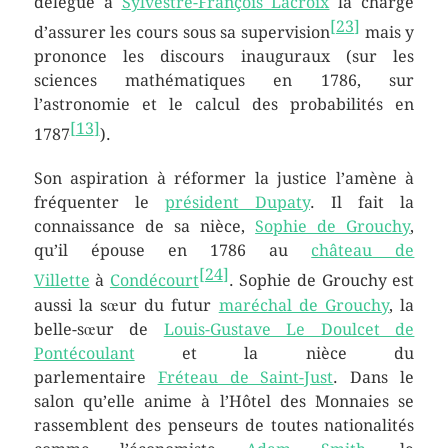
délègue à
Sylvestre-François Lacroix
la charge
[
23
]
d’assurer les cours sous sa supervision
mais y
prononce les discours inauguraux (sur les
sciences mathématiques en 1786, sur
l’astronomie et le calcul des probabilités en
[
13
]
1787
).
Son aspiration à réformer la justice l’amène à
fréquenter le
président Dupaty
. Il fait la
connaissance de sa nièce,
Sophie de Grouchy
,
qu’il épouse en 1786 au
château de
[
24
]
Villette
à
Condécourt
. Sophie de Grouchy est
aussi la sœur du futur
maréchal de Grouchy
, la
belle-sœur de
Louis-Gustave Le Doulcet de
Pontécoulant
et la nièce du
parlementaire
Fréteau de Saint-Just
. Dans le
salon qu’elle anime à l’Hôtel des Monnaies se
rassemblent des penseurs de toutes nationalités