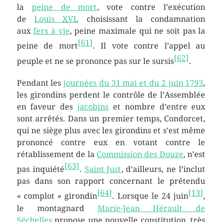
la
peine de mort
, vote contre l’exécution
de
Louis
XVI
, choisissant la condamnation
aux
fers à vie
, peine maximale qui ne soit pas la
[
61
]
peine de mort
. Il vote contre l’appel au
[
62
]
peuple et ne se prononce pas sur le sursis
.
Pendant les
journées du 31 mai et du 2 juin 1793
,
les girondins perdent le contrôle de l’Assemblée
en faveur des
jacobins
et nombre d’entre eux
sont arrêtés. Dans un premier temps, Condorcet,
qui ne siège plus avec les girondins et s’est même
prononcé contre eux en votant contre le
rétablissement de la
Commission des Douze
, n’est
[
63
]
pas inquiété
.
Saint Just
, d’ailleurs, ne l’inclut
pas dans son rapport concernant le prétendu
[
64
]
[
13
]
« complot » girondin
. Lorsque le 24 juin
,
le montagnard
Marie-Jean Hérault de
Séchelles
propose une nouvelle constitution, très