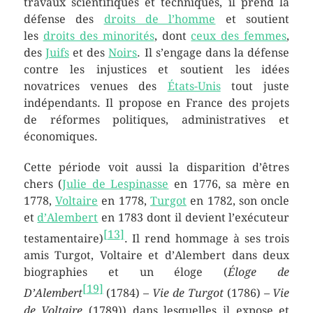
travaux scientifiques et techniques, il prend la
défense des
droits de l’homme
et soutient
les
droits des minorités
, dont
ceux des femmes
,
des
Juifs
et des
Noirs
. Il s’engage dans la défense
contre les injustices et soutient les idées
novatrices venues des
États-Unis
tout juste
indépendants. Il propose en France des projets
de réformes politiques, administratives et
économiques.
Cette période voit aussi la disparition d’êtres
chers (
Julie de Lespinasse
en 1776, sa mère en
1778,
Voltaire
en 1778,
Turgot
en 1782, son oncle
et
d’Alembert
en 1783 dont il devient l’exécuteur
[
13
]
testamentaire)
. Il rend hommage à ses trois
amis Turgot, Voltaire et d’Alembert dans deux
biographies et un éloge (
Éloge de
[
19
]
D’Alembert
(1784) –
Vie de Turgot
(1786) –
Vie
de Voltaire
(1789)) dans lesquelles il expose et