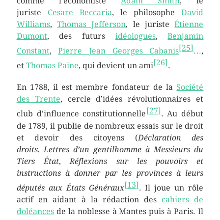
comme l’économiste
Adam Smith
, le
juriste
Cesare Beccaria
, le philosophe
David
Williams
,
Thomas Jefferson
, le juriste
Étienne
Dumont
, des futurs
idéologues
,
Benjamin
[
25
]
Constant
,
Pierre Jean Georges Cabanis
…,
[
26
]
et
Thomas Paine
, qui devient un ami
.
En 1788, il est membre fondateur de la
Société
des Trente
, cercle d’idées révolutionnaires et
[
27
]
club d’influence constitutionnelle
. Au début
de 1789, il publie de nombreux essais sur le droit
et devoir des citoyens (
Déclaration des
droits
,
Lettres d’un gentilhomme à Messieurs du
Tiers État
,
Réflexions sur les pouvoirs et
instructions à donner par les provinces à leurs
[
13
]
députés aux États Généraux
. Il joue un rôle
actif en aidant à la rédaction des
cahiers de
doléances
de la noblesse à Mantes puis à Paris. Il