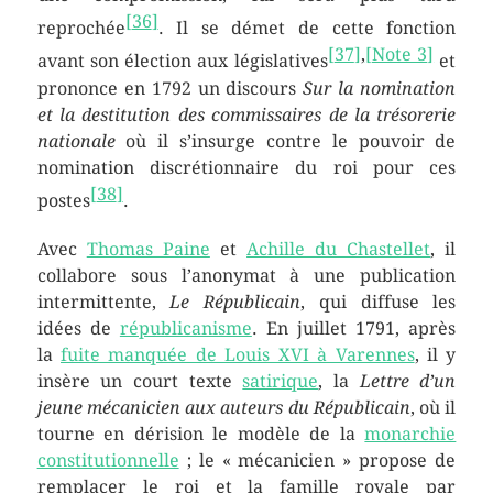
[
36
]
reprochée
. Il se démet de cette fonction
[
37
]
,
[
Note 3
]
avant son élection aux législatives
et
prononce en 1792 un discours
Sur la nomination
et la destitution des commissaires de la trésorerie
nationale
où il s’insurge contre le pouvoir de
nomination discrétionnaire du roi pour ces
[
38
]
postes
.
Avec
Thomas Paine
et
Achille du Chastellet
, il
collabore sous l’anonymat à une publication
intermittente,
Le Républicain
, qui diffuse les
idées de
républicanisme
. En juillet 1791, après
la
fuite manquée de Louis XVI à Varennes
, il y
insère un court texte
satirique
, la
Lettre d’un
jeune mécanicien aux auteurs du Républicain
, où il
tourne en dérision le modèle de la
monarchie
constitutionnelle
; le « mécanicien » propose de
remplacer le roi et la famille royale par