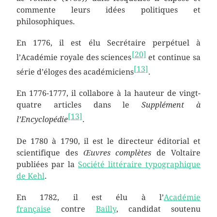
commente leurs idées politiques et
philosophiques.
En 1776, il est élu Secrétaire perpétuel à
[
20
]
l’Académie royale des sciences
et continue sa
[
13
]
série d’éloges des académiciens
.
En 1776-1777, il collabore à la hauteur de vingt-
quatre articles dans le
Supplément à
[
13
]
l’Encyclopédie
.
De 1780 à 1790, il est le directeur éditorial et
scientifique des
Œuvres complètes
de Voltaire
publiées par la
Société littéraire typographique
de Kehl
.
En 1782, il est élu à l’
Académie
française
contre
Bailly
, candidat soutenu