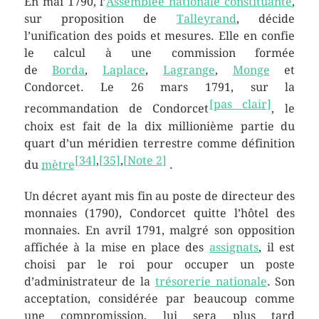
En mai 1790, l’
Assemblée nationale constituante
,
sur proposition de
Talleyrand
, décide
l’unification des poids et mesures. Elle en confie
le calcul à une commission formée
de
Borda
,
Laplace
,
Lagrange
,
Monge
et
Condorcet. Le
26 mars 1791
,
sur la
[pas clair]
recommandation de Condorcet
, le
choix est fait de la dix millionième partie du
quart d’un méridien terrestre comme définition
[
34
]
,
[
35
]
,
[
Note 2
]
du
mètre
.
Un décret ayant mis fin au poste de directeur des
monnaies (1790), Condorcet quitte l’hôtel des
monnaies. En avril 1791, malgré son opposition
affichée à la mise en place des
assignats
, il est
choisi par le roi pour occuper un poste
d’administrateur de la
trésorerie nationale
. Son
acceptation, considérée par beaucoup comme
une compromission, lui sera plus tard