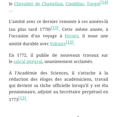
[
14
]
le
Chevalier de Chastellux
,
Condillac
,
Turgot
…
L’amitié avec ce dernier remonte à ces années-là
[
13
]
(au plus tard 1770)
. Cette même année, à
l’occasion d’un voyage à
Ferney
, il noue une
[
13
]
amitié durable avec
Voltaire
.
En 1772, il publie de nouveaux travaux sur
le
calcul intégral
, unanimement acclamés.
À l’Académie des Sciences, il s’attache à la
rédaction des éloges des académiciens, travail
qui devient sa tâche officielle lorsqu’il y est élu
pensionnaire, adjoint au Secrétaire perpétuel en
[
13
]
1773
.