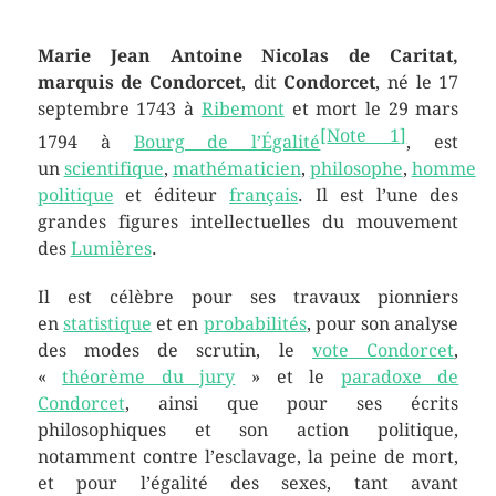
Marie Jean Antoine Nicolas de Caritat,
marquis de Condorcet
, dit
Condorcet
, né le 17
septembre 1743 à
Ribemont
et mort le 29 mars
[
Note 1
]
1794 à
Bourg de l’Égalité
, est
un
scientifique
,
mathématicien
,
philosophe
,
homme
politique
et éditeur
français
. Il est l’une des
grandes figures intellectuelles du mouvement
des
Lumières
.
Il est célèbre pour ses travaux pionniers
en
statistique
et en
probabilités
, pour son analyse
des modes de scrutin, le
vote Condorcet
,
«
théorème du jury
» et le
paradoxe de
Condorcet
, ainsi que pour ses écrits
philosophiques et son action politique,
notamment contre l’esclavage, la peine de mort,
et pour l’égalité des sexes, tant avant