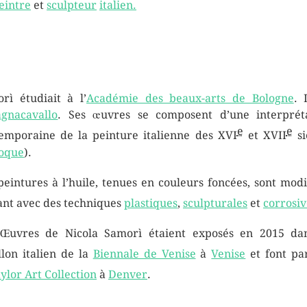
eintre
et
sculpteur
italien.
rì étudiait à l’
Académie des beaux-arts de Bologne
. 
agnacavallo
. Ses œuvres se composent d’une interprét
e
e
emporaine de la peinture italienne des XVI
et XVII
si
oque
).
peintures à l’huile, tenues en couleurs foncées, sont modi
ant avec des techniques
plastiques
,
sculpturales
et
corrosiv
Œuvres de Nicola Samorì étaient exposés en 2015 da
llon italien de la
Biennale de Venise
à
Venise
et font pa
ylor Art Collection
à
Denver
.