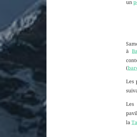
un
p
Samo
à
B
cont
(
bar
Les 
suiv
Les 
pavi
la
Ta