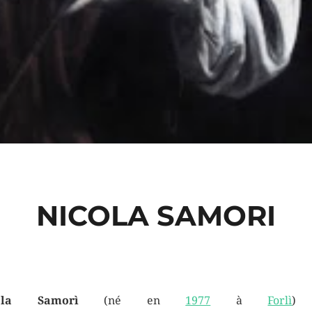
NICOLA SAMORI
ola Samorì
(né en
1977
à
Forlì
) 