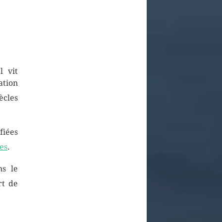
Il vit
ation
ècles
fiées
es
.
ns le
rt de