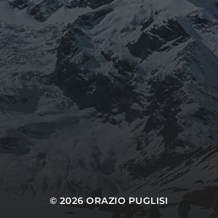
septembre 2024
août 2024
CATÉGORIES
Conférences
conférences échecs
Echecs
Echecs et Entreprise
Non classé
Personnages illustres inconnus
© 2026
ORAZIO PUGLISI