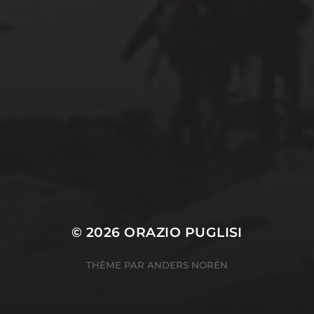
CATÉGORIES
Conférences
conférences échecs
Echecs
Echecs et Entreprise
Non classé
Personnages illustres inconnus
© 2026
ORAZIO PUGLISI
THÈME PAR
ANDERS NORÉN