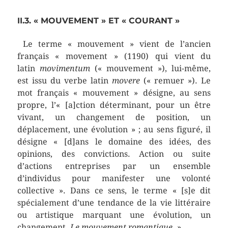
II.3. « MOUVEMENT » ET « COURANT »
Le terme « mouvement » vient de l’ancien
français « movement » (1190) qui vient du
latin
movimentum
(« mouvement »), lui-même,
est issu du verbe latin
movere
(« remuer »). Le
mot français « mouvement » désigne, au sens
propre, l’« [a]ction déterminant, pour un être
vivant, un changement de position, un
déplacement, une évolution » ; au sens figuré, il
désigne « [d]ans le domaine des idées, des
opinions, des convictions. Action ou suite
d’actions entreprises par un ensemble
d’individus pour manifester une volonté
collective ». Dans ce sens, le terme « [s]e dit
spécialement d’une tendance de la vie littéraire
ou artistique marquant une évolution, un
changement.
Le mouvement romantique
. ».