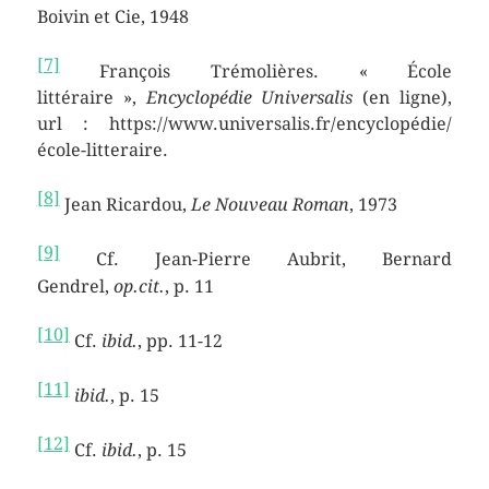
Boivin et Cie, 1948
[7]
François Trémolières. « École
littéraire »,
Encyclopédie Universalis
(en ligne),
url : https://www.universalis.fr/encyclopédie/
école-litteraire.
[8]
Jean Ricardou,
Le Nouveau Roman
, 1973
[9]
Cf. Jean-Pierre Aubrit, Bernard
Gendrel,
op.cit.
, p. 11
[10]
Cf.
ibid.
, pp. 11-12
[11]
ibid.
, p. 15
[12]
Cf.
ibid.
, p. 15