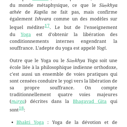
du monde métaphysique, ce que le
S
ā
ṃkhya
athée
de
Kapila
ne fait pas, mais confirme
également
Ishvara
comme un des modèles sur
17
lequel méditer
. Le but de l’enseignement
du
Yoga
est d’obtenir la libération des
conditionnements internes engendrant la
souffrance. L’adepte du yoga est appelé
Yogi
.
Outre que le Yoga ou le
Sāṃkhya Yoga
soit une
école liée à la philosophique indienne orthodoxe,
c’est aussi un ensemble de voies pratiques qui
sont censées conduire le yogi vers la libération de
sa propre souffrance. On compte
traditionnellement quatre voies majeures
(
mārga
) décrites dans la
Bhagavad Gita
qui
18
sont
:
Bhakti Yoga
: Yoga de la dévotion et de