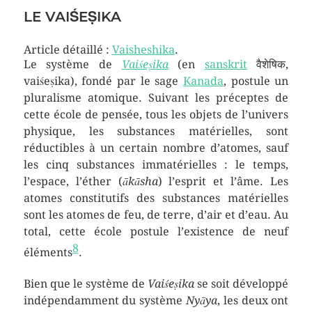
LE VAIŚEṢIKA
Article détaillé :
Vaisheshika
.
Le système de
Vaiśeṣika
(en
sanskrit
वैशेषिक,
vaiśeṣika), fondé par le sage
Kanada
, postule un
pluralisme atomique. Suivant les préceptes de
cette école de pensée, tous les objets de l’univers
physique, les substances matérielles, sont
réductibles à un certain nombre d’atomes, sauf
les cinq substances immatérielles : le temps,
l’espace, l’éther (
ākāsha
) l’esprit et l’âme. Les
atomes constitutifs des substances matérielles
sont les atomes de feu, de terre, d’air et d’eau. Au
total, cette école postule l’existence de neuf
8
éléments
.
Bien que le système de
Vaiśeṣika
se soit développé
indépendamment du système
Nyāya
, les deux ont