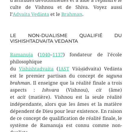
d’attitudes dévotionnelles et a aidé à répandre le
culte de Vishnou et de Shiva. Voyez aussi
l’
Advaita Vedānta
et le
Brahman
.
LE NON-DUALISME QUALIFIÉ DU
VISHISHTADVAITA VEDANTA
Ramanuja
(
1040
–
1137
) fondateur de l’école
philosophique
du
Vishishtadvaita
(
IAST
Viśiṣṭādvaita) Vedānta
est le premier partisan du concept de
saguna
brahman
. Il enseigne que la réalité finale a trois
aspects :
Ishvara
(Vishnou),
cit
(âme)
et
acit
(matière). Vishnou est la seule réalité
indépendante, alors que les âmes et la matière
dépendent de Dieu pour leur existence. En raison
de ce concept de qualification de réalité finale, le
système de Ramanuja est connu comme non-