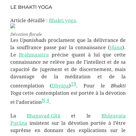
LE BHAKTI YOGA
Article détaillé :
Bhakti yoga
.
Dévotion florale
Les
Upanishads
proclament que la délivrance de
la souffrance passe par la connaissance (
jñāna
).
Le
Brahmasūtra
précise quant à lui que cette
connaissance ne relève pas de l’intellect et de sa
capacité de jugement et de discernement, mais
davantage de la méditation et de la
19
contemplation (
Dhyāna
)
. Pour le
Bhakti
Yoga
cette contemplation est portée à la dévotion
N 4
et l’adoration
.
La
Bhagavad-Gîtâ
et le
Bhâgavata
Purâna
insistent sur la dévotion portée à l’être
suprême en donnant des explications sur le