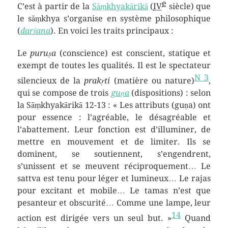
e
C’est à partir de la
Sāṃkhyakārikā
(
IV
siècle) que
le sāṃkhya s’organise en système philosophique
(
darśana
). En voici les traits principaux :
Le
puruṣa
(conscience) est conscient, statique et
exempt de toutes les qualités. Il est le spectateur
N 3
silencieux de la
prakṛti
(matière ou nature)
,
qui se compose de trois
guṇa
(dispositions) : selon
la Sāṃkhyakārikā 12-13 : « Les attributs (guṇa) ont
pour essence : l’agréable, le désagréable et
l’abattement. Leur fonction est d’illuminer, de
mettre en mouvement et de limiter. Ils se
dominent, se soutiennent, s’engendrent,
s’unissent et se meuvent réciproquement… Le
sattva est tenu pour léger et lumineux… Le rajas
pour excitant et mobile… Le tamas n’est que
pesanteur et obscurité… Comme une lampe, leur
14
action est dirigée vers un seul but. »
Quand