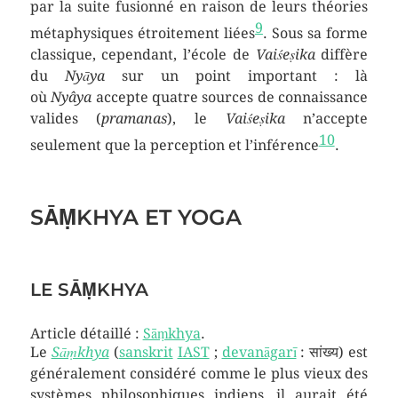
par la suite fusionné en raison de leurs théories
9
métaphysiques étroitement liées
. Sous sa forme
classique, cependant, l’école de
Vaiśeṣika
diffère
du
Nyāya
sur un point important : là
où
Nyâya
accepte quatre sources de connaissance
valides (
pramanas
), le
Vaiśeṣika
n’accepte
10
seulement que la perception et l’inférence
.
SĀṂKHYA ET YOGA
LE SĀṂKHYA
Article détaillé :
Sāṃkhya
.
Le
Sāṃkhya
(
sanskrit
IAST
;
devanāgarī
: सांख्य) est
généralement considéré comme le plus vieux des
systèmes philosophiques indiens, il aurait été