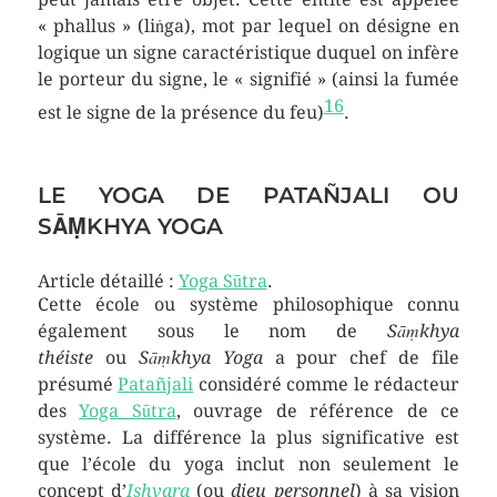
« phallus » (liṅga), mot par lequel on désigne en
logique un signe caractéristique duquel on infère
le porteur du signe, le « signifié » (ainsi la fumée
16
est le signe de la présence du feu)
.
LE YOGA DE PATAÑJALI OU
SĀṂKHYA YOGA
Article détaillé :
Yoga Sūtra
.
Cette école ou système philosophique connu
également sous le nom de
Sāṃkhya
théiste
ou
Sāṃkhya Yoga
a pour chef de file
présumé
Patañjali
considéré comme le rédacteur
des
Yoga Sūtra
, ouvrage de référence de ce
système. La différence la plus significative est
que l’école du yoga inclut non seulement le
concept d’
Ishvara
(ou
dieu personnel
) à sa vision