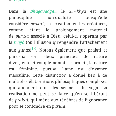
Dans la
Bhagavadgītā
, le
Sāṃkhya
est une
philosophie non-dualiste puisqu’elle
considère
prakṛti
, la création et les créatures,
comme étant le prolongement matériel
de
puruṣa
associé a Dieu, celui-ci s’opérant par
la
mâyâ
(ou l’Illusion qu’engendre l’attachement
13
aux
gunas
)
. Notons également que prakṛti et
purusha sont deux principes de nature
divergente et complémentaire : prakṛti, la nature
est féminine, puruṣa, l’âme est d’essence
masculine. Cette distinction a donné lieu à de
multiples élaborations philosophiques complexes
qui abondent dans les sciences du yoga. La
réalisation ne peut se faire qu’en se libérant
de
prakṛti
, qui mène aux ténèbres de l’ignorance
pour se confondre en
puruṣa
.