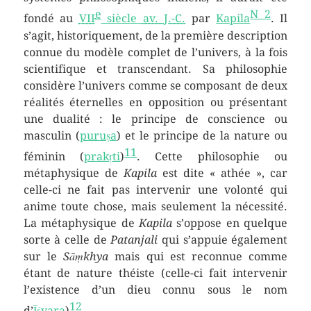
e
N 2
fondé au
VII
siècle
av. J.-C.
par
Kapila
. Il
s’agit, historiquement, de la première description
connue du modèle complet de l’univers, à la fois
scientifique et transcendant. Sa philosophie
considère l’univers comme se composant de deux
réalités éternelles en opposition ou présentant
une dualité : le principe de conscience ou
masculin (
puruṣa
) et le principe de la nature ou
11
féminin (
prakṛti
)
. Cette philosophie ou
métaphysique de
Kapila
est dite « athée », car
celle-ci ne fait pas intervenir une volonté qui
anime toute chose, mais seulement la nécessité.
La métaphysique de
Kapila
s’oppose en quelque
sorte à celle de
Patanjali
qui s’appuie également
sur le
Sāṃkhya
mais qui est reconnue comme
étant de nature théiste (celle-ci fait intervenir
l’existence d’un dieu connu sous le nom
12
d’
Īśvara
)
.