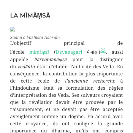
LA MĪMĀṂSĀ
Sadhu à Vashista Ashram
L’objectif principal de
23
l’école
mīmāṃsā
(
Devanagari
मीमांसा)
, aussi
appelée
Pūrvamīmāṃsā
pour la distinguer
du
vedānta
était d’établir l’autorité des Veda. En
conséquence, la contribution la plus importante
de cette école de
l’ancienne recherche
à
l’hindouisme était sa formulation des règles
d’interprétation des Veda. Ses suiveurs croyaient
que la révélation devait être prouvée par le
raisonnement, et ne devait pas être acceptée
aveuglément comme un dogme. En accord avec
cette croyance, ils ont souligné la grande
importance du dharma, qu’ils ont compris