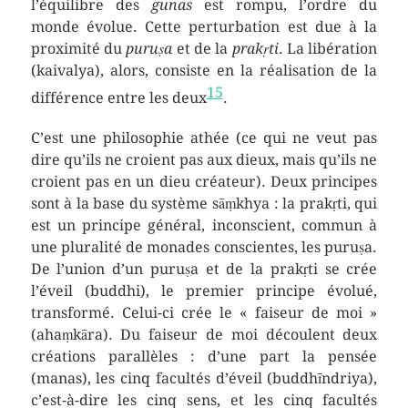
l’équilibre des
gunas
est rompu, l’ordre du
monde évolue. Cette perturbation est due à la
proximité du
puruṣa
et de la
prakṛti
. La libération
(kaivalya), alors, consiste en la réalisation de la
15
différence entre les deux
.
C’est une philosophie athée (ce qui ne veut pas
dire qu’ils ne croient pas aux dieux, mais qu’ils ne
croient pas en un dieu créateur). Deux principes
sont à la base du système sāṃkhya : la prakṛti, qui
est un principe général, inconscient, commun à
une pluralité de monades conscientes, les puruṣa.
De l’union d’un puruṣa et de la prakṛti se crée
l’éveil (buddhi), le premier principe évolué,
transformé. Celui-ci crée le « faiseur de moi »
(ahaṃkāra). Du faiseur de moi découlent deux
créations parallèles : d’une part la pensée
(manas), les cinq facultés d’éveil (buddhīndriya),
c’est-à-dire les cinq sens, et les cinq facultés