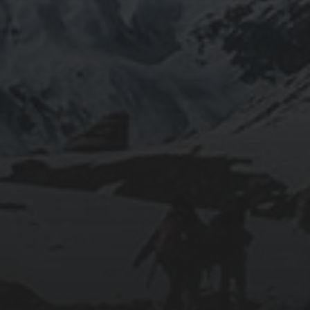
février 2026
décembre 2025
septembre 2024
août 2024
CATÉGORIES
Conférences
conférences échecs
Echecs
Echecs et Entreprise
Non classé
Personnages illustres inconnus