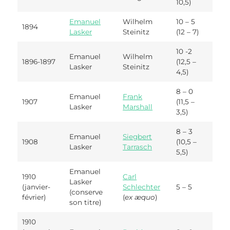
10,5)
Emanuel
Wilhelm
10 – 5
1894
Lasker
Steinitz
(12 – 7)
10 -2
Emanuel
Wilhelm
1896-1897
(12,5 –
Lasker
Steinitz
4,5)
8 – 0
Emanuel
Frank
1907
(11,5 –
Lasker
Marshall
3,5)
8 – 3
Emanuel
Siegbert
1908
(10,5 –
Lasker
Tarrasch
5,5)
Emanuel
1910
Carl
Lasker
(janvier-
Schlechter
5 – 5
(conserve
février)
(
ex æquo
)
son titre)
1910