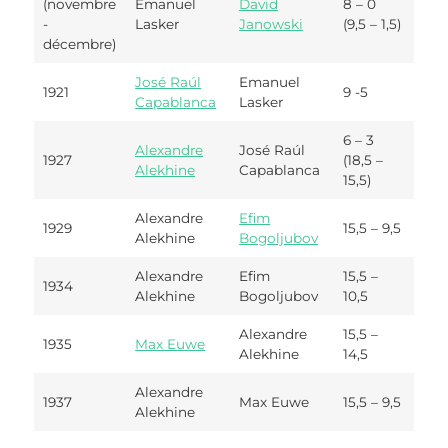
(novembre
Emanuel
David
8 – 0
-
Lasker
Janowski
(9,5 – 1,5)
décembre)
José Raúl
Emanuel
1921
9 -5
Capablanca
Lasker
6 – 3
Alexandre
José Raúl
1927
(18,5 –
Alekhine
Capablanca
15,5)
Alexandre
Efim
1929
15,5 – 9,5
Alekhine
Bogoljubov
Alexandre
Efim
15,5 –
1934
Alekhine
Bogoljubov
10,5
Alexandre
15,5 –
1935
Max Euwe
Alekhine
14,5
Alexandre
1937
Max Euwe
15,5 – 9,5
Alekhine