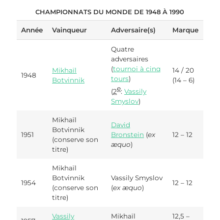
CHAMPIONNATS DU MONDE DE 1948 À 1990
Année
Vainqueur
Adversaire(s)
Marque
Quatre
adversaires
(
tournoi à cinq
Mikhaïl
14 / 20
1948
tours
)
Botvinnik
(14 – 6)
e
(
2
:
Vassily
Smyslov
)
Mikhaïl
David
Botvinnik
1951
Bronstein
(
ex
12 – 12
(conserve son
æquo
)
titre)
Mikhaïl
Botvinnik
Vassily Smyslov
1954
12 – 12
(conserve son
(
ex æquo
)
titre)
Vassily
Mikhaïl
12,5 –