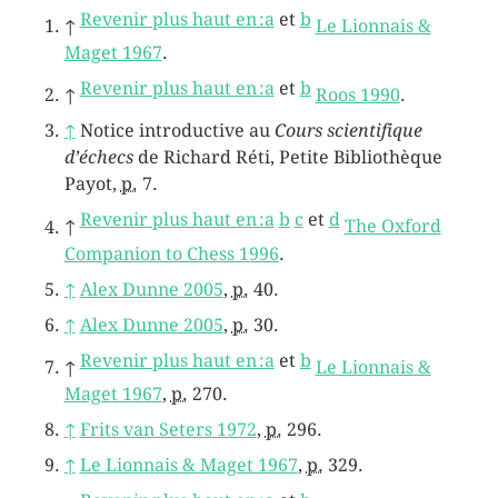
Revenir plus haut en :
a
et
b
↑
Le Lionnais &
Maget 1967
.
Revenir plus haut en :
a
et
b
↑
Roos 1990
.
↑
Notice introductive au
Cours scientifique
d’échecs
de Richard Réti, Petite Bibliothèque
Payot,
p.
7.
Revenir plus haut en :
a
b
c
et
d
↑
The Oxford
Companion to Chess 1996
.
↑
Alex Dunne 2005
,
p.
40.
↑
Alex Dunne 2005
,
p.
30.
Revenir plus haut en :
a
et
b
↑
Le Lionnais &
Maget 1967
,
p.
270.
↑
Frits van Seters 1972
,
p.
296.
↑
Le Lionnais & Maget 1967
,
p.
329.