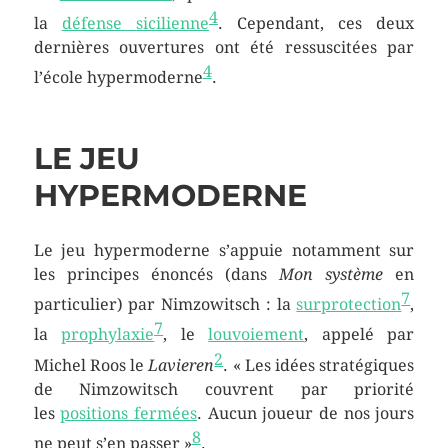
4
la
défense sicilienne
. Cependant, ces deux
dernières ouvertures ont été ressuscitées par
4
l’école hypermoderne
.
LE JEU
HYPERMODERNE
Le jeu hypermoderne s’appuie notamment sur
les principes énoncés (dans
Mon système
en
7
particulier) par Nimzowitsch : la
surprotection
,
7
la
prophylaxie
, le
louvoiement
, appelé par
2
Michel Roos le
Lavieren
.
« Les idées stratégiques
de Nimzowitsch couvrent par priorité
les
positions fermées
. Aucun joueur de nos jours
8
ne peut s’en passer »
.