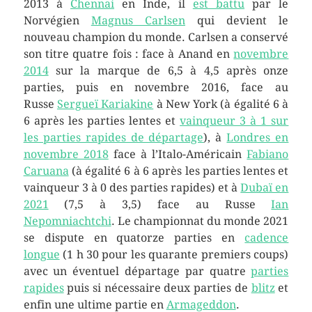
2013 à
Chennai
en Inde, il
est battu
par le
Norvégien
Magnus Carlsen
qui devient le
nouveau champion du monde. Carlsen a conservé
son titre quatre fois : face à Anand en
novembre
2014
sur la marque de 6,5 à 4,5 après onze
parties, puis en novembre 2016, face au
Russe
Sergueï Kariakine
à New York (à égalité 6 à
6 après les parties lentes et
vainqueur 3 à 1 sur
les parties rapides de départage
), à
Londres en
novembre 2018
face à l’Italo-Américain
Fabiano
Caruana
(à égalité 6 à 6 après les parties lentes et
vainqueur 3 à 0 des parties rapides) et à
Dubaï en
2021
(7,5 à 3,5) face au Russe
Ian
Nepomniachtchi
. Le championnat du monde 2021
se dispute en quatorze parties en
cadence
longue
(1 h 30 pour les quarante premiers coups)
avec un éventuel départage par quatre
parties
rapides
puis si nécessaire deux parties de
blitz
et
enfin une ultime partie en
Armageddon
.