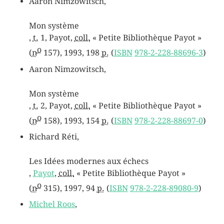
Aaron
Nimzowitsch
,
Mon système
,
t.
1, Payot,
coll.
« Petite Bibliothèque Payot »
o
(
n
157),
1993
, 198
p.
(
ISBN
978-2-228-88696-3
)
Aaron
Nimzowitsch
,
Mon système
,
t.
2, Payot,
coll.
« Petite Bibliothèque Payot »
o
(
n
158),
1993
, 154
p.
(
ISBN
978-2-228-88697-0
)
Richard
Réti
,
Les Idées modernes aux échecs
,
Payot
,
coll.
« Petite Bibliothèque Payot »
o
(
n
315),
1997
, 94
p.
(
ISBN
978-2-228-89080-9
)
Michel
Roos
,