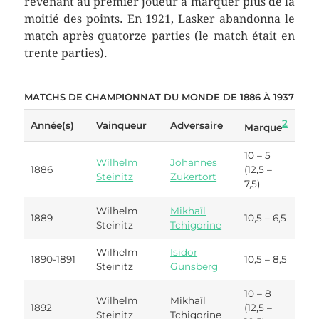
revenant au premier joueur à marquer plus de la
moitié des points. En 1921, Lasker abandonna le
match après quatorze parties (le match était en
trente parties).
MATCHS DE CHAMPIONNAT DU MONDE DE 1886 À 1937
2
Année(s)
Vainqueur
Adversaire
Marque
10 – 5
Wilhelm
Johannes
1886
(12,5 –
Steinitz
Zukertort
7,5)
Wilhelm
Mikhaïl
1889
10,5 – 6,5
Steinitz
Tchigorine
Wilhelm
Isidor
1890-1891
10,5 – 8,5
Steinitz
Gunsberg
10 – 8
Wilhelm
Mikhaïl
1892
(12,5 –
Steinitz
Tchigorine