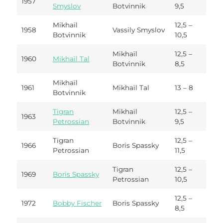
1957
Smyslov
Botvinnik
9,5
Mikhaïl
12,5 –
1958
Vassily Smyslov
Botvinnik
10,5
Mikhaïl
12,5 –
1960
Mikhaïl Tal
Botvinnik
8,5
Mikhaïl
1961
Mikhaïl Tal
13 – 8
Botvinnik
Tigran
Mikhaïl
12,5 –
1963
Petrossian
Botvinnik
9,5
Tigran
12,5 –
1966
Boris Spassky
Petrossian
11,5
Tigran
12,5 –
1969
Boris Spassky
Petrossian
10,5
12,5 –
1972
Bobby Fischer
Boris Spassky
8,5