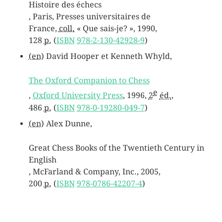
Histoire des échecs
, Paris, Presses universitaires de
France,
coll.
« Que sais-je? »,
1990
,
128
p.
(
ISBN
978-2-130-42928-9
)
(en)
David
Hooper
et Kenneth
Whyld
,
The Oxford Companion to Chess
e
,
Oxford University Press
,
1996
,
2
éd.
,
486
p.
(
ISBN
978-0-19280-049-7
)
(en)
Alex Dunne,
Great Chess Books of the Twentieth Century in
English
, McFarland & Company, Inc.,
2005
,
200
p.
(
ISBN
978-0786-42207-
4
)