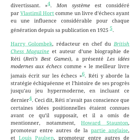
4
divertissant. »
.
Mon système
est considéré
par
Vlastimil Hort
comme un livre d’échecs ayant
eu une influence considérable pour chaque
5
génération depuis sa publication en 1925
.
Harry Golombek
, rédacteur en chef du
British
Chess Magazine
et auteur d’une biographie de
Réti (
Reti’s Best Games
), a présenté
Les idées
modernes aux échecs
comme
« le meilleur livre
6
jamais écrit sur les échecs »
. Réti y aborde la
stratégie échiquéenne et l’histoire de ses progrès
jusqu’au jeu hypermoderne, en incluant ce
4
dernier
. Ceci dit, Réti n’avait pas conscience que
certaines idées positionnelles étaient connues
avant ce qu’il supposait, et il a omis de
mentionner, notamment,
Howard Staunton
,
promoteur entre autres de la
partie anglaise
,
et
Louis Paulsen
, promoteur entre autres de