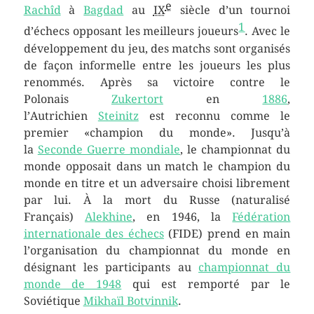
e
Rachîd
à
Bagdad
au
IX
siècle d’un tournoi
1
d’échecs opposant les meilleurs joueurs
. Avec le
développement du jeu, des matchs sont organisés
de façon informelle entre les joueurs les plus
renommés. Après sa victoire contre le
Polonais
Zukertort
en
1886
,
l’Autrichien
Steinitz
est reconnu comme le
premier «champion du monde». Jusqu’à
la
Seconde Guerre mondiale
, le championnat du
monde opposait dans un match le champion du
monde en titre et un adversaire choisi librement
par lui. À la mort du Russe (naturalisé
Français)
Alekhine
, en 1946, la
Fédération
internationale des échecs
(FIDE) prend en main
l’organisation du championnat du monde en
désignant les participants au
championnat du
monde de 1948
qui est remporté par le
Soviétique
Mikhaïl Botvinnik
.