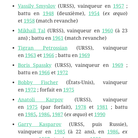
Vassily Smyslov
(URSS), vainqueur en
1957
;
battu en
1948
(deuxième),
1954
(
ex æquo
)
et
1958
(match revanche)
Mikhaïl Tal
(URSS), vainqueur en
1960
(à 23
ans) ; battu en
1961
(match revanche)
Tigran Petrossian
(URSS), vainqueur
en
1963
et
1966
; battu en
1969
Boris Spassky
(URSS), vainqueur en
1969
;
battu en
1966
et
1972
Bobby Fischer
(États-Unis), vainqueur
en
1972
; forfait en
1975
Anatoli Karpov
(URSS), vainqueur
en
1975
(par forfait),
1978
et
1981
; battu
en
1985
,
1986
,
1987
(
ex æquo
) et
1990
Garry Kasparov
(URSS, puis Russie),
vainqueur en
1985
(à 22 ans), en
1986
,
ex