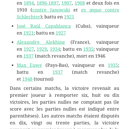
en
1894
,
1896-1897
,
1907
,
1908
et deux fois en
1910 (
contre Janowski
et
ex æquo
contre
Schlechter
); battu en
1921
José Raúl Capablanca
(Cuba), vainqueur
en
1921
; battu en
1927
Alexandre Alekhine
(France), vainqueur
en
1927
,
1929
,
1934
; battu en
1935
; vainqueur
en
1937
(match revanche), mort en 1946
Max Euwe
(Pays-Bas), vainqueur en
1935
;
battu en
1937
(match revanche)
et
1948
(tournoi)
Dans certains matchs, la victoire revenait au
premier joueur à remporter six, huit ou dix
victoires, les parties nulles ne comptant pas (le
score avec les parties nulles est indiqué entre
parenthèses). Les autres matchs étaient disputés
en dix, vingt ou trente parties, la victoire