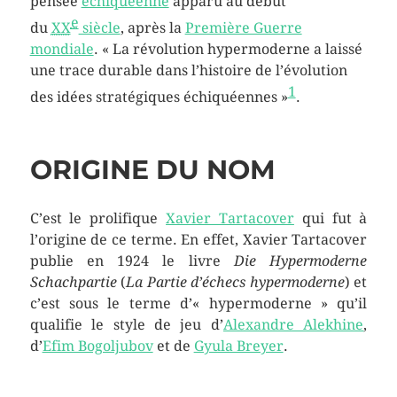
pensée
échiquéenne
apparu au début
e
du
XX
siècle
, après la
Première Guerre
mondiale
.
« La révolution hypermoderne a laissé
une trace durable dans l’histoire de l’évolution
1
des idées stratégiques échiquéennes »
.
ORIGINE DU NOM
C’est le prolifique
Xavier Tartacover
qui fut à
l’origine de ce terme. En effet, Xavier Tartacover
publie en 1924 le livre
Die Hypermoderne
Schachpartie
(
La Partie d’échecs hypermoderne
) et
c’est sous le terme d’« hypermoderne » qu’il
qualifie le style de jeu d’
Alexandre Alekhine
,
d’
Efim Bogoljubov
et de
Gyula Breyer
.