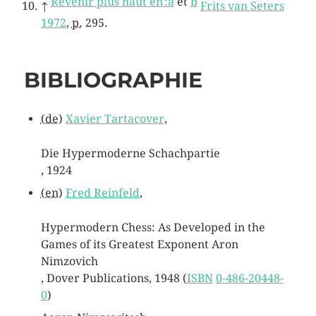
Revenir plus haut en :
a
et
b
↑
Frits van Seters
1972
,
p.
295.
BIBLIOGRAPHIE
(de)
Xavier Tartacover
,
Die Hypermoderne Schachpartie
,
1924
(en)
Fred Reinfeld
,
Hypermodern Chess: As Developed in the
Games of its Greatest Exponent Aron
Nimzovich
, Dover Publications,
1948
(
ISBN
0-486-20448-
0
)