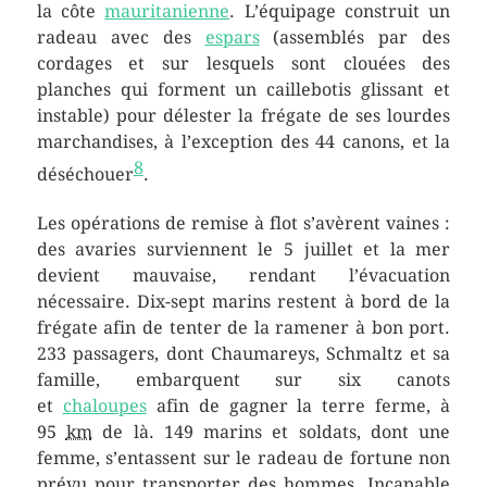
la côte
mauritanienne
. L’équipage construit un
radeau avec des
espars
(assemblés par des
cordages et sur lesquels sont clouées des
planches qui forment un caillebotis glissant et
instable) pour délester la frégate de ses lourdes
marchandises, à l’exception des 44 canons, et la
8
déséchouer
.
Les opérations de remise à flot s’avèrent vaines :
des avaries surviennent le
5 juillet
et la mer
devient mauvaise, rendant l’évacuation
nécessaire. Dix-sept marins restent à bord de la
frégate afin de tenter de la ramener à bon port.
233 passagers, dont Chaumareys, Schmaltz et sa
famille, embarquent sur six canots
et
chaloupes
afin de gagner la terre ferme, à
95
km
de là. 149 marins et soldats, dont une
femme, s’entassent sur le radeau de fortune non
prévu pour transporter des hommes. Incapable