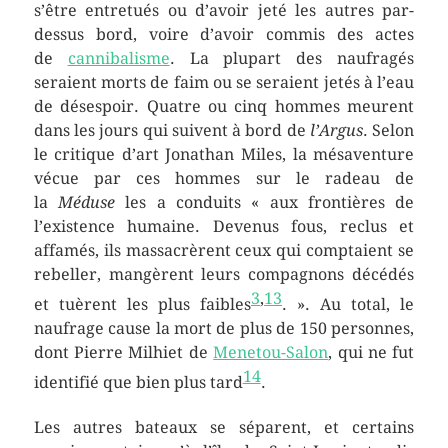
s’être entretués ou d’avoir jeté les autres par-
dessus bord, voire d’avoir commis des actes
de
cannibalisme
. La plupart des naufragés
seraient morts de faim ou se seraient jetés à l’eau
de désespoir. Quatre ou cinq hommes meurent
dans les jours qui suivent à bord de
l’Argus
. Selon
le critique d’art Jonathan Miles, la mésaventure
vécue par ces hommes sur le radeau de
la
Méduse
les a conduits
« aux frontières de
l’existence humaine. Devenus fous, reclus et
affamés, ils massacrèrent ceux qui comptaient se
rebeller, mangèrent leurs compagnons décédés
3
,
13
et tuèrent les plus faibles
. »
. Au total, le
naufrage cause la mort de plus de 150 personnes,
dont Pierre Milhiet de
Menetou-Salon
, qui ne fut
14
identifié que bien plus tard
.
Les autres bateaux se séparent, et certains