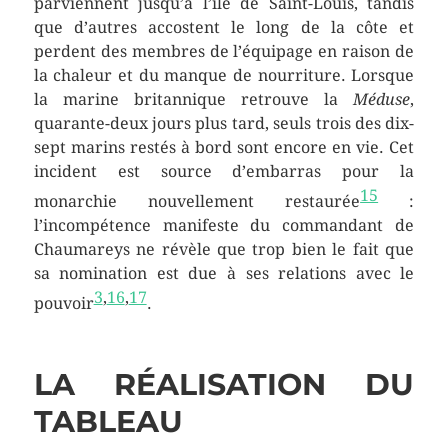
parviennent jusqu’à l’île de Saint-Louis, tandis
que d’autres accostent le long de la côte et
perdent des membres de l’équipage en raison de
la chaleur et du manque de nourriture. Lorsque
la marine britannique retrouve la
Méduse
,
quarante-deux jours plus tard, seuls trois des dix-
sept marins restés à bord sont encore en vie. Cet
incident est source d’embarras pour la
15
monarchie nouvellement restaurée
:
l’incompétence manifeste du commandant de
Chaumareys ne révèle que trop bien le fait que
sa nomination est due à ses relations avec le
3
,
16
,
17
pouvoir
.
LA RÉALISATION DU
TABLEAU