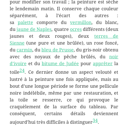
pour modifier son travail ; la peinture est sèche
le lendemain matin. Il conserve chaque couleur
séparément, à l’écart des autres :
sa
palette
comporte du
vermillon
, du blanc,
du
jaune de Naples
, quatre
ocres
différents (deux
jaunes et deux rouges), deux
terres de
Sienne
(une pure et une brûlée), un rose foncé,
du
carmin
, du
bleu de Prusse
, du gris-noir obtenu
avec des noyaux de pêche brûlés, du
noir
d’ivoire
et du
bitume de Judée
pour
apprêter
la
24
toile
. Ce dernier donne un aspect velouté et
lustré à la peinture une fois appliquée, mais au
bout d’une longue période se forme une pellicule
noire indélébile, même par une restauration, et
la toile se resserre, ce qui provoque le
craquèlement de la surface du tableau. Par
conséquent, certains détails deviennent
34
aujourd’hui très difficiles à distinguer
.