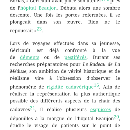
Borias,
« Géricault avait placé son atelier
près
de l’
hôpital Beaujon
. Débuta alors une sombre
descente. Une fois les portes refermées, il se
plongeait dans son œuvre. Rien ne le
23
repoussait »
.
Lors de voyages effectués dans sa jeunesse,
Géricault est déjà confronté à la vue
de
déments
ou de
pestiférés
. Durant ses
recherches préparatoires pour
Le Radeau de La
Méduse
, son ambition de vérité historique et de
réalisme vire à l’obsession d’observer le
16
phénomène de
rigidité cadavérique
. Afin de
réaliser la représentation la plus authentique
possible des différents aspects de la chair des
21
cadavres
, il réalise plusieurs
esquisses
de
20
dépouilles à la morgue de l’hôpital Beaujon
,
étudie le visage de patients sur le point de