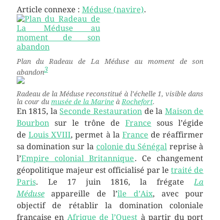
Article connexe :
Méduse (navire)
.
Plan du
Radeau de La Méduse
au moment de son
3
abandon
Radeau de la Méduse
reconstitué à l’échelle 1, visible dans
la cour du
musée de la Marine
à
Rochefort
.
En 1815, la
Seconde Restauration
de la
Maison de
Bourbon
sur le trône de
France
sous l’égide
de
Louis XVIII
, permet à la
France
de réaffirmer
sa domination sur la
colonie du Sénégal
reprise à
l’
Empire colonial Britannique
. Ce changement
géopolitique majeur est officialisé par le
traité de
Paris
. Le
17 juin 1816
, la frégate
La
Méduse
appareille de l’
île d’Aix
, avec pour
objectif de rétablir la domination coloniale
française en
Afrique de l’Ouest
à partir du port