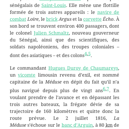
sénégalais de
Saint-Louis
. Elle mène une flottille
formée de trois autres appareils : le
navire de
combat
Loire
, le
brick
Argus
et la
corvette
Écho
. À
son bord se trouvent environ
400 passagers
, dont
le colonel
Julien Schmaltz
, nouveau gouverneur
du Sénégal, ainsi que des scientifiques, des
soldats napoléoniens, des troupes coloniales –
4
,
5
dont des asiatiques – et des colons
.
Le commandant
Hugues Duroy de Chaumareys
,
un
vicomte
limousin revenu d’exil, est nommé
capitaine de la
Méduse
en dépit du fait qu’il n’a
6
,
7
plus navigué depuis plus de vingt ans
. En
voulant prendre de l’avance et en dépassant les
trois autres bateaux, la frégate dévie de sa
trajectoire de 160 kilomètres et quitte donc la
route prévue. Le
2 juillet 1816
,
La
Méduse
s’échoue sur le
banc d’Arguin
, à 80
km
de