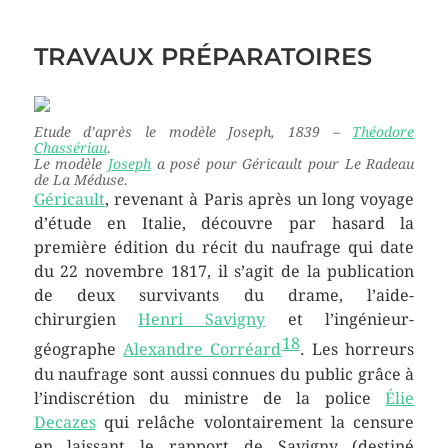
TRAVAUX PRÉPARATOIRES
Etude d’après le modèle Joseph
, 1839 –
Théodore
Chassériau
.
Le modèle
Joseph
a posé pour Géricault pour
Le Radeau
de La Méduse
.
Géricault
, revenant à Paris après un long voyage
d’étude en Italie, découvre par hasard la
première édition du récit du naufrage qui date
du
22 novembre 1817
, il s’agit de la publication
de deux survivants du drame, l’aide-
chirurgien
Henri Savigny
et l’ingénieur-
18
géographe
Alexandre Corréard
. Les horreurs
du naufrage sont aussi connues du public grâce à
l’indiscrétion du ministre de la police
Élie
Decazes
qui relâche volontairement la censure
en laissant le rapport de Savigny (destiné