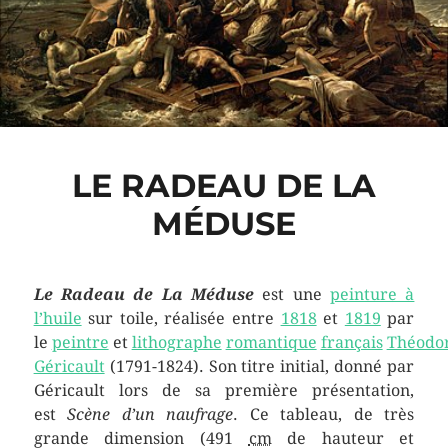
LE RADEAU DE LA
MÉDUSE
Le Radeau de La Méduse
est une
peinture à
l’huile
sur toile, réalisée entre
1818
et
1819
par
le
peintre
et
lithographe
romantique
français
Théodo
Géricault
(1791-1824). Son titre initial, donné par
Géricault lors de sa première présentation,
est
Scène d’un naufrage
. Ce tableau, de très
grande dimension (491
cm
de hauteur et