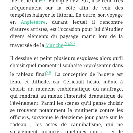
mer et le ciel
. Bien que fiévreux, il se rend très
fréquemment sur la côte afin de voir des
tempêtes balayer le littoral. En outre, son voyage
en
Angleterre
, durant lequel il rencontre
d’autres artistes, est l’occasion pour lui d’étudier
divers éléments du paysage marin lors de la
26
,
27
traversée de la
Manche
.
Il dessine et peint plusieurs esquisses alors qu’il
choisit quel moment il souhaite représenter dans
28
le tableau final
. La conception de l’œuvre est
lente et difficile, car Géricault hésite même à
choisir un moment emblématique du naufrage,
qui rendrait au mieux l’intensité dramatique de
l’événement. Parmi les scènes qu’il pense choisir
se trouvent notamment la mutinerie contre les
officiers, survenue le deuxième jour passé sur le
radeau ; les actes de cannibalisme, qui ne
surviennent qu’après quelques jours ; et le