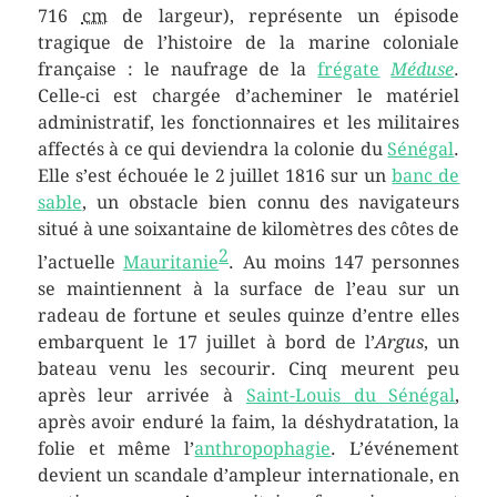
716
cm
de largeur), représente un épisode
tragique de l’histoire de la marine coloniale
française : le naufrage de la
frégate
Méduse
.
Celle-ci est chargée d’acheminer le matériel
administratif, les fonctionnaires et les militaires
affectés à ce qui deviendra la colonie du
Sénégal
.
Elle s’est échouée le
2 juillet 1816
sur un
banc de
sable
, un obstacle bien connu des navigateurs
situé à une soixantaine de kilomètres des côtes de
2
l’actuelle
Mauritanie
. Au moins 147 personnes
se maintiennent à la surface de l’eau sur un
radeau de fortune et seules quinze d’entre elles
embarquent le
17 juillet
à bord de l’
Argus
, un
bateau venu les secourir. Cinq meurent peu
après leur arrivée à
Saint-Louis du Sénégal
,
après avoir enduré la faim, la déshydratation, la
folie et même l’
anthropophagie
. L’événement
devient un scandale d’ampleur internationale, en