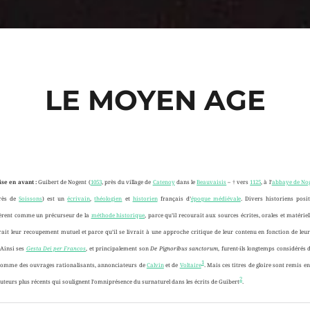
LE MOYEN AGE
se en avant :
Guibert de Nogent (
1053
, près du village de
Catenoy
dans le
Beauvaisis
– † vers
1125
, à l’
abbaye de Nog
près de
Soissons
) est un
écrivain
,
théologien
et
historien
français d’
époque médiévale
. Divers historiens posit
èrent comme un précurseur de la
méthode historique
, parce qu’il recourait aux sources écrites, orales et matériel
rait leur recoupement mutuel et parce qu’il se livrait à une approche critique de leur contenu en fonction de leu
. Ainsi ses
Gesta Dei per Francos
, et principalement son
De Pignoribus sanctorum
, furent-ils longtemps considérés 
1
comme des ouvrages rationalisants, annonciateurs de
Calvin
et de
Voltaire
. Mais ces titres de gloire sont remis e
2
uteurs plus récents qui soulignent l’omniprésence du surnaturel dans les écrits de Guibert
.