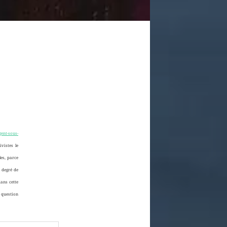
ent-sous-
ivistes le
les, parce
r degré de
dans cette
n question