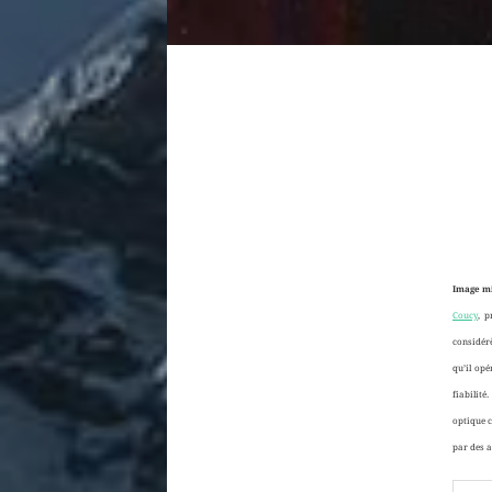
Image mi
Coucy
, 
considér
qu’il opé
fiabilité
optique 
par des a