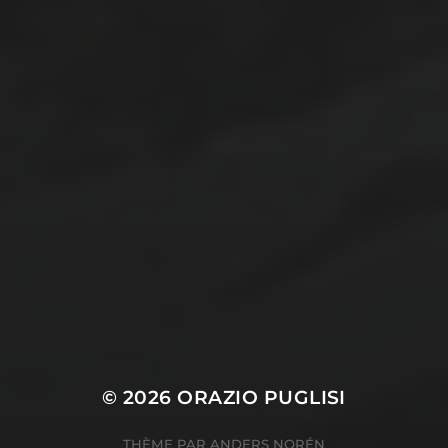
septembre 2024
août 2024
CATÉGORIES
Conférences
conférences échecs
Echecs
Echecs et Entreprise
Non classé
Personnages illustres inconnus
© 2026
ORAZIO PUGLISI
THÈME PAR
ANDERS NORÉN