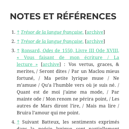
NOTES ET RÉFÉRENCES
↑
Trésor de la langue française
.
[
archive
]
↑
Trésor de la langue française
.
[
archive
]
↑
Ronsard,
Odes
de 1550, Livre III Ode XVIII,
« Vous faisant de mon écriture / La
lecture »
[
archive
]
: Vos vertus, graces, &
merites, / Seront dites / Par un Maclou mieus
fortuné, / Ma petite lyrique muse / Ne
m’amuse / Qu’a l’humble vers où je suis né. /
Quant est de moi j’aime ma mode, / Par
mainte ode / Mon renom ne périra point, / Les
autres de Mars diront l’ire, / Mais ma lire /
Bruira l’amour qui me point.
↑
Suivant Batteux, les sentiments exprimés
dans la poésie lyrique sont partiellement