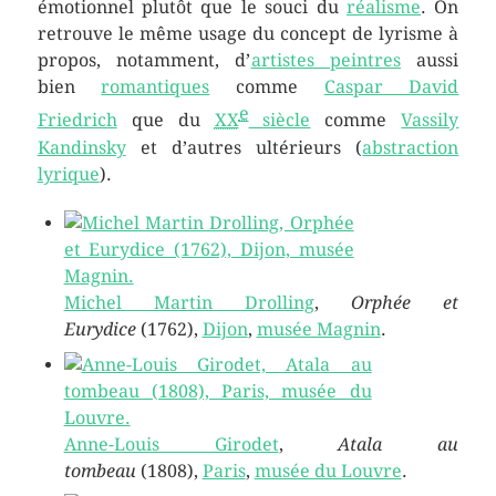
émotionnel plutôt que le souci du
réalisme
. On
retrouve le même usage du concept de lyrisme à
propos, notamment, d’
artistes peintres
aussi
bien
romantiques
comme
Caspar David
e
Friedrich
que du
XX
siècle
comme
Vassily
Kandinsky
et d’autres ultérieurs (
abstraction
lyrique
).
Michel Martin Drolling
,
Orphée et
Eurydice
(1762),
Dijon
,
musée Magnin
.
Anne-Louis Girodet
,
Atala au
tombeau
(1808),
Paris
,
musée du Louvre
.