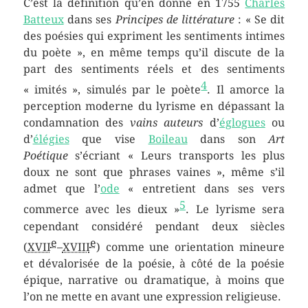
C’est la définition qu’en donne en 1755
Charles
Batteux
dans ses
Principes de littérature
: « Se dit
des poésies qui expriment les sentiments intimes
du poète », en même temps qu’il discute de la
part des sentiments réels et des sentiments
4
« imités », simulés par le poète
. Il amorce la
perception moderne du lyrisme en dépassant la
condamnation des
vains auteurs
d’
églogues
ou
d’
élégies
que vise
Boileau
dans son
Art
Poétique
s’écriant « Leurs transports les plus
doux ne sont que phrases vaines », même s’il
admet que l’
ode
« entretient dans ses vers
5
commerce avec les dieux »
. Le lyrisme sera
cependant considéré pendant deux siècles
e
e
(
XVII
–
XVIII
) comme une orientation mineure
et dévalorisée de la poésie, à côté de la poésie
épique, narrative ou dramatique, à moins que
l’on ne mette en avant une expression religieuse.