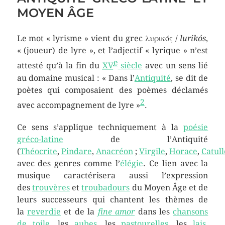
MOYEN ÂGE
Le mot « lyrisme » vient du grec
λυρικός
/
lurikós
,
« (joueur) de lyre », et l’adjectif « lyrique » n’est
e
attesté qu’à la fin du
XV
siècle
avec un sens lié
au domaine musical : « Dans l’
Antiquité
, se dit de
poètes qui composaient des poèmes déclamés
2
avec accompagnement de lyre »
.
Ce sens s’applique techniquement à la
poésie
gréco-latine
de l’Antiquité
(
Théocrite
,
Pindare
,
Anacréon
;
Virgile
,
Horace
,
Catull
avec des genres comme l’
élégie
. Ce lien avec la
musique caractérisera aussi l’expression
des
trouvères
et
troubadours
du Moyen Âge et de
leurs successeurs qui chantent les thèmes de
la
reverdie
et de la
fine amor
dans les
chansons
de toile
, les
aubes
, les
pastourelles
, les
lais
,