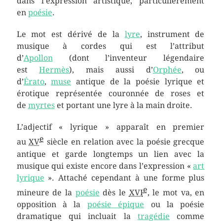
dans l’expression artistique, particulièrement
en
poésie
.
Le mot est dérivé de la
lyre
, instrument de
musique à cordes qui est l’attribut
d’
Apollon
(dont l’inventeur légendaire
est
Hermès
), mais aussi d’
Orphée
, ou
d’
Érato
,
muse
antique de la poésie lyrique et
érotique représentée couronnée de roses et
de
myrtes
et portant une lyre à la main droite.
L’adjectif « lyrique » apparaît en premier
e
au
XV
siècle en relation avec la poésie grecque
antique et garde longtemps un lien avec la
musique qui existe encore dans l’expression «
art
lyrique
». Attaché cependant à une forme plus
e
mineure de la
poésie
dès le
XVI
, le mot va, en
opposition à la
poésie épique
ou la poésie
dramatique qui incluait la
tragédie
comme