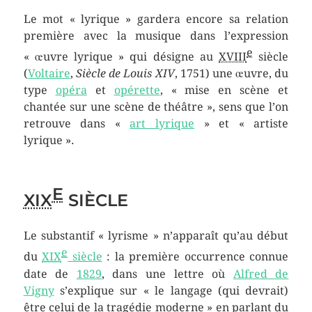
Le mot « lyrique » gardera encore sa relation
première avec la musique dans l’expression
e
« œuvre lyrique » qui désigne au
XVIII
siècle
(
Voltaire
,
Siècle de Louis XIV
, 1751) une œuvre, du
type
opéra
et
opérette
, « mise en scène et
chantée sur une scène de théâtre », sens que l’on
retrouve dans «
art lyrique
» et « artiste
lyrique ».
E
XIX
SIÈCLE
Le substantif « lyrisme » n’apparaît qu’au début
e
du
XIX
siècle
: la première occurrence connue
date de
1829
, dans une lettre où
Alfred de
Vigny
s’explique sur « le langage (qui devrait)
être celui de la tragédie moderne » en parlant du