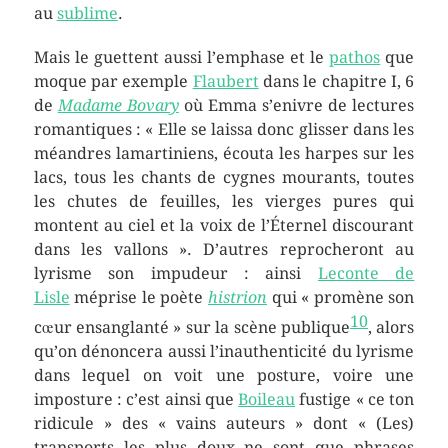
au
sublime
.
Mais le guettent aussi l’emphase et le
pathos
que
moque par exemple
Flaubert
dans le chapitre I, 6
de
Madame Bovary
où Emma s’enivre de lectures
romantiques : « Elle se laissa donc glisser dans les
méandres lamartiniens, écouta les harpes sur les
lacs, tous les chants de cygnes mourants, toutes
les chutes de feuilles, les vierges pures qui
montent au ciel et la voix de l’Éternel discourant
dans les vallons ». D’autres reprocheront au
lyrisme son impudeur : ainsi
Leconte de
Lisle
méprise le poète
histrion
qui « promène son
10
cœur ensanglanté » sur la scène publique
, alors
qu’on dénoncera aussi l’inauthenticité du lyrisme
dans lequel on voit une posture, voire une
imposture : c’est ainsi que
Boileau
fustige « ce ton
ridicule » des « vains auteurs » dont « (Les)
transports les plus doux ne sont que phrases