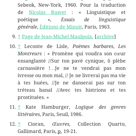
Sebeok, New-York, 1960. Pour la traduction
de
Nicolas Ruwet
: « Linguistique et
poétique »,
Essais de linguistique
générale
,
Éditions de Minuit
, Paris, 1963.
↑
Page de Jean-Michel Maulpoix.
[
archive
]
↑
Leconte de Lisle,
Poèmes barbares
,
Les
Montreurs
: « Promène qui voudra son cœur
ensanglanté //Sur ton pavé cynique, ô plèbe
carnassière !…Je ne te vendrai pas mon
ivresse ou mon mal, // Je ne livrerai pas ma vie
à tes huées, //Je ne danserai pas sur ton
tréteau banal //Avec tes histrions et tes
prostituées. »
↑
Kate Hamburger,
Logique des genres
littéraires
, Paris, Seuil, 1986.
↑
Cioran,
Œuvres
, Collection Quarto,
Gallimard, Paris,
p.
19-21
.