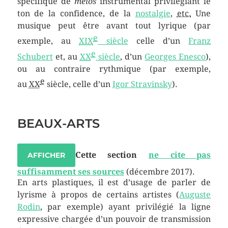
spécifique de
melos
instrumental privilégiant le
ton de la confidence, de la
nostalgie
,
etc.
Une
musique peut être avant tout lyrique (par
e
exemple, au
XIX
siècle
celle d’un
Franz
e
Schubert
et, au
XX
siècle
, d’un
Georges Enesco
),
ou au contraire rythmique (par exemple,
e
au
XX
siècle, celle d’un
Igor Stravinsky
).
BEAUX-ARTS
Cette section
ne cite pas
AFFICHER
suffisamment ses sources
(décembre 2017)
.
En arts plastiques, il est d’usage de parler de
lyrisme à propos de certains artistes (
Auguste
Rodin
, par exemple) ayant privilégié la ligne
expressive chargée d’un pouvoir de transmission