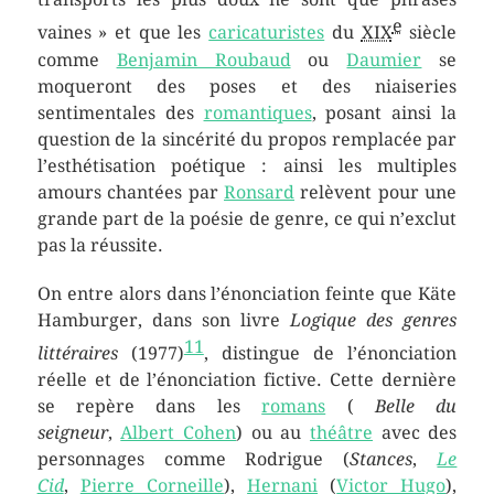
e
vaines » et que les
caricaturistes
du
XIX
siècle
comme
Benjamin Roubaud
ou
Daumier
se
moqueront des poses et des niaiseries
sentimentales des
romantiques
, posant ainsi la
question de la sincérité du propos remplacée par
l’esthétisation poétique : ainsi les multiples
amours chantées par
Ronsard
relèvent pour une
grande part de la poésie de genre, ce qui n’exclut
pas la réussite.
On entre alors dans l’énonciation feinte que Käte
Hamburger, dans son livre
Logique des genres
11
littéraires
(1977)
, distingue de l’énonciation
réelle et de l’énonciation fictive. Cette dernière
se repère dans les
romans
(
Belle du
seigneur
,
Albert Cohen
) ou au
théâtre
avec des
personnages comme Rodrigue (
Stances
,
Le
Cid
,
Pierre Corneille
),
Hernani
(
Victor Hugo
),