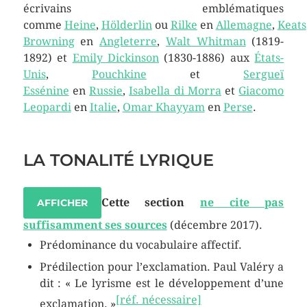
écrivains emblématiques
comme
Heine
,
Hölderlin
ou
Rilke
en
Allemagne
,
Keats
Browning
en
Angleterre
,
Walt Whitman
(1819-
1892) et
Emily Dickinson
(1830-1886) aux
États-
Unis
,
Pouchkine
et
Sergueï
Essénine
en
Russie
,
Isabella di Morra
et
Giacomo
Leopardi
en
Italie
,
Omar Khayyam
en
Perse
.
LA TONALITÉ LYRIQUE
Cette section
ne cite pas
AFFICHER
suffisamment ses sources
(décembre 2017)
.
Prédominance du vocabulaire affectif.
Prédilection pour l’exclamation.
Paul Valéry a
dit : « Le lyrisme est le développement d’une
[réf. nécessaire]
exclamation. »