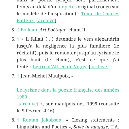
feints au-delà d’un
impetus
original (conçu sur
le modèle de l’inspiration) :
Texte de Charles
Batteux.
[
archive
]
↑
Boileau
,
Art Poétique
, chant II.
↑
« Il fallait (…) détendre le vers alexandrin
jusqu’à la négligence la plus familière (le
récitatif), puis le remonter jusqu’au lyrisme le
plus haut (le chant), c’est ce que j’ai
tenté »
Lettre d’Alfred de Vigny.
[
archive
]
↑
Jean-Michel Maulpoix, «
Le lyrisme dans la poésie française des années
1980
[
archive
]
», sur
maulpoix.net
,
1999
(consulté
le
9 février 2016
)
.
↑
Roman Jakobson
, « Closing statements :
Linguistics and Poetics »,
Style in langage
, T.A.