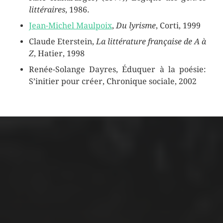
littéraires
, 1986.
Jean-Michel Maulpoix
,
Du lyrisme
, Corti, 1999
Claude Eterstein,
La littérature française de A à
Z
, Hatier, 1998
Renée-Solange Dayres, Éduquer à la poésie:
S’initier pour créer, Chronique sociale, 2002
ARCHIVES
mars 2026
février 2026
décembre 2025