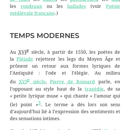
les
rondeaux
ou les
ballades
(voir
Poésie
médiévale française
.)
TEMPS MODERNES
e
Au
XVI
siècle, à partir de 1550, les poètes de
la
Pléiade
rejettent les legs du Moyen Âge et
prônent un retour aux formes lyriques de
l’Antiquité : l’ode et l’élégie. Au milieu
e
du
XVI
siècle
,
Pierre de Ronsard
parle, en
l’opposant au style haut de la
tragédie
, de sa
« petite lyrique muse » qui chante « l’amour qui
3
(le) point »
. Le terme a dès lors son sens
d’aujourd’hui lié à l’expression des sentiments et
des sensations intimes.