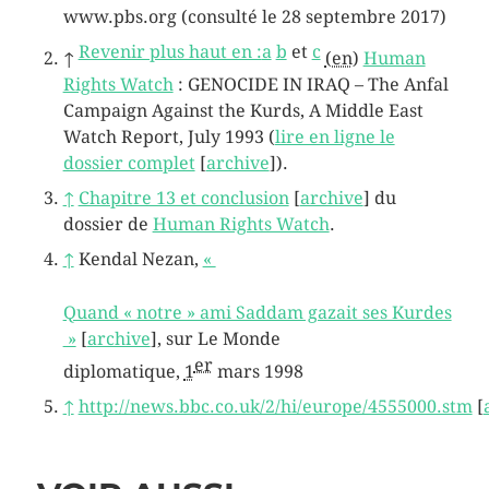
www.pbs.org
(consulté le
28 septembre 2017
)
Revenir plus haut en :
a
b
et
c
↑
(en)
Human
Rights Watch
: GENOCIDE IN IRAQ – The Anfal
Campaign Against the Kurds, A Middle East
Watch Report, July 1993 (
lire en ligne le
dossier complet
[
archive
]
).
↑
Chapitre 13 et conclusion
[
archive
]
du
dossier de
Human Rights Watch
.
↑
Kendal
Nezan
,
«
Quand « notre » ami Saddam gazait ses Kurdes
»
[
archive
]
, sur
Le Monde
er
diplomatique
,
1
mars 1998
↑
http://news.bbc.co.uk/2/hi/europe/4555000.stm
[