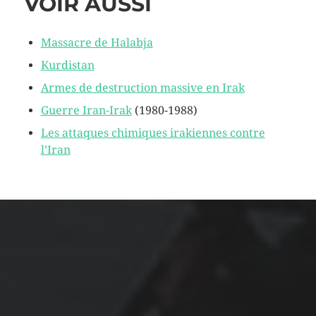
VOIR AUSSI
Massacre de Halabja
Kurdistan
Armes de destruction massive en Irak
Guerre Iran-Irak
(1980-1988)
Les attaques chimiques irakiennes contre
l’Iran
ARCHIVES
mars 2026
février 2026