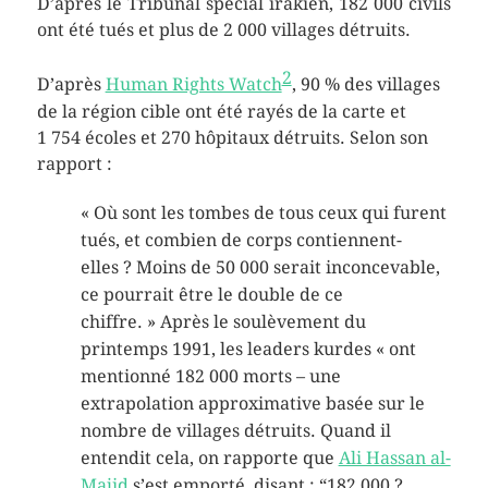
D’après le Tribunal spécial irakien, 182 000 civils
ont été tués et plus de 2 000 villages détruits.
2
D’après
Human Rights Watch
, 90 % des villages
de la région cible ont été rayés de la carte et
1 754 écoles et 270 hôpitaux détruits. Selon son
rapport :
« Où sont les tombes de tous ceux qui furent
tués, et combien de corps contiennent-
elles ? Moins de 50 000 serait inconcevable,
ce pourrait être le double de ce
chiffre. »
Après le soulèvement du
printemps 1991, les leaders kurdes
« ont
mentionné 182 000 morts – une
extrapolation approximative basée sur le
nombre de villages détruits. Quand il
entendit cela, on rapporte que
Ali Hassan al-
Majid
s’est emporté, disant : “182 000 ?