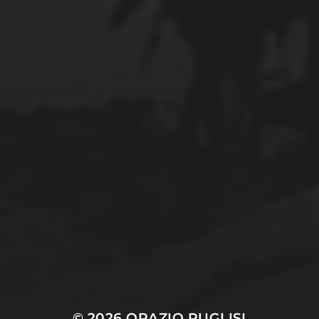
décembre 2025
septembre 2024
août 2024
CATÉGORIES
Conférences
conférences échecs
Echecs
Echecs et Entreprise
Non classé
Personnages illustres inconnus
© 2026
ORAZIO PUGLISI