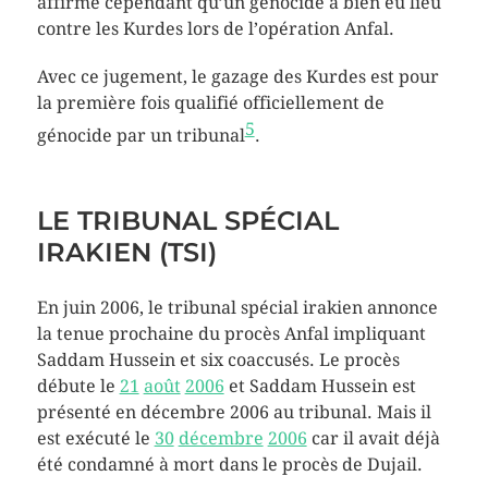
affirme cependant qu’un génocide a bien eu lieu
contre les Kurdes lors de l’opération Anfal.
Avec ce jugement, le gazage des Kurdes est pour
la première fois qualifié officiellement de
5
génocide par un tribunal
.
LE TRIBUNAL SPÉCIAL
IRAKIEN (TSI)
En
juin 2006
, le tribunal spécial irakien annonce
la tenue prochaine du procès Anfal impliquant
Saddam Hussein et six coaccusés. Le procès
débute le
21
août
2006
et Saddam Hussein est
présenté en
décembre 2006
au tribunal. Mais il
est exécuté le
30
décembre
2006
car il avait déjà
été condamné à mort dans le procès de Dujail.