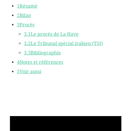
1
Résumé
2
Bilan
3
Procès
3.1
Le procès de La Haye
3.2
Le Tribunal spécial irakien (TSI)
3.3
Bibliographie
4
Notes et références
5
Voir aussi