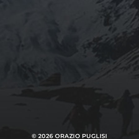
décembre 2025
septembre 2024
août 2024
CATÉGORIES
Conférences
conférences échecs
Echecs
Echecs et Entreprise
Non classé
Personnages illustres inconnus
© 2026
ORAZIO PUGLISI