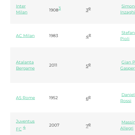
Inter
Simon
3
e
1908
3
Milan
Inzagh
Stefa
e
AC Milan
1983
4
Pioli
Atalanta
Gian P
e
2011
5
Bergame
Gasper
Danie
e
AS Rome
1952
6
Rossi
Juventus
Massi
e
2007
7
4
Allegri
FC