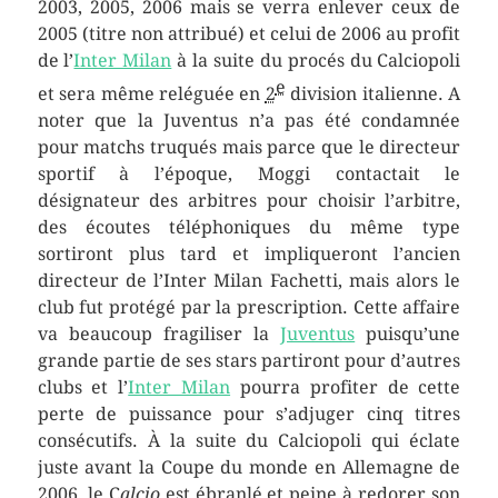
2003, 2005, 2006 mais se verra enlever ceux de
2005 (titre non attribué) et celui de 2006 au profit
de l’
Inter Milan
à la suite du procés du Calciopoli
e
et sera même reléguée en
2
division italienne. A
noter que la Juventus n’a pas été condamnée
pour matchs truqués mais parce que le directeur
sportif à l’époque, Moggi contactait le
désignateur des arbitres pour choisir l’arbitre,
des écoutes téléphoniques du même type
sortiront plus tard et impliqueront l’ancien
directeur de l’Inter Milan Fachetti, mais alors le
club fut protégé par la prescription. Cette affaire
va beaucoup fragiliser la
Juventus
puisqu’une
grande partie de ses stars partiront pour d’autres
clubs et l’
Inter Milan
pourra profiter de cette
perte de puissance pour s’adjuger cinq titres
consécutifs. À la suite du Calciopoli qui éclate
juste avant la Coupe du monde en Allemagne de
2006, le C
alcio
est ébranlé et peine à redorer son