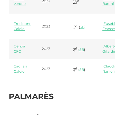
e
2019
18
Vérone
Baroni
Frosinone
Eusebi
er
2023
1
(
SB
)
Calcio
France
Genoa
Albert
e
2023
2
(
SB
)
CFC
Gilard
Cagliari
Claud
e
2023
3
(
SB
)
Calcio
Ranieri
PALMARÈS