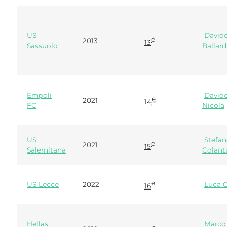
US
David
e
2013
13
Sassuolo
Ballard
Empoli
David
e
2021
14
FC
Nicola
US
Stefa
e
2021
15
Salernitana
Colan
e
US Lecce
2022
Luca G
16
Hellas
Marco