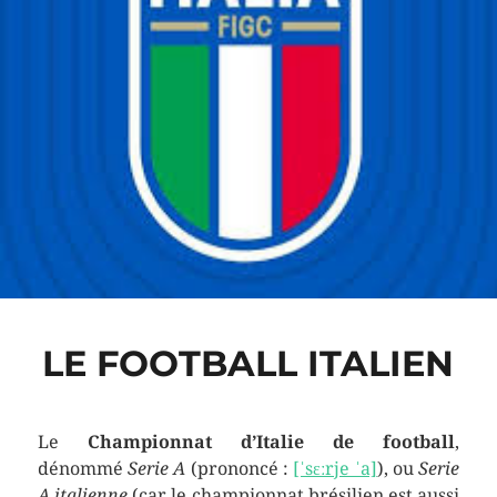
LE FOOTBALL ITALIEN
Le
Championnat d’Italie de football
,
dénommé
Serie A
(
prononcé :
[ˈsɛːrje ˈa]
), ou
Serie
A italienne
(car le championnat brésilien est aussi