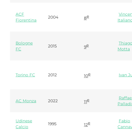
ACF
Vince
e
2004
8
Fiorentina
Italian
Bologne
Thiag
e
2015
9
FC
Motta
e
Torino FC
2012
Ivan Ju
10
Raffae
e
AC Monza
2022
11
Pallad
Udinese
Fabio
e
1995
12
Calcio
Cannav