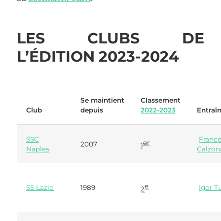
LES CLUBS DE
L’ÉDITION 2023-2024
Se maintient
Classement
Club
depuis
2022-2023
Entraî
SSC
Franc
er
2007
1
Naples
Calzon
e
SS Lazio
1989
Igor T
2