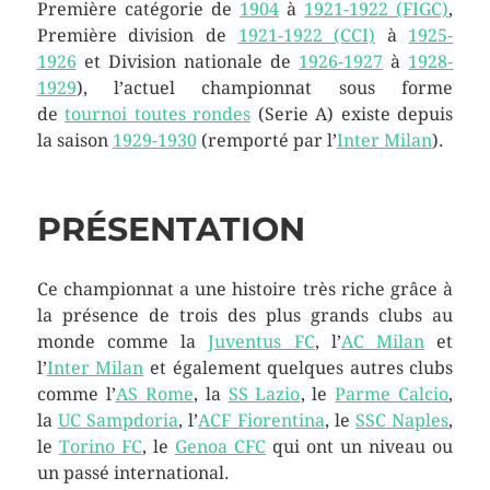
Première catégorie de
1904
à
1921-1922 (FIGC)
,
Première division de
1921-1922 (CCI)
à
1925-
1926
et Division nationale de
1926-1927
à
1928-
1929
), l’actuel championnat sous forme
de
tournoi toutes rondes
(Serie A) existe depuis
la saison
1929-1930
(remporté par l’
Inter Milan
).
PRÉSENTATION
Ce championnat a une histoire très riche grâce à
la présence de trois des plus grands clubs au
monde comme la
Juventus FC
, l’
AC Milan
et
l’
Inter Milan
et également quelques autres clubs
comme l’
AS Rome
, la
SS Lazio
, le
Parme Calcio
,
la
UC Sampdoria
, l’
ACF Fiorentina
, le
SSC Naples
,
le
Torino FC
, le
Genoa CFC
qui ont un niveau ou
un passé international.