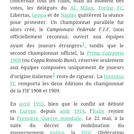
concernait tous les clubs, mais au moment des
votes, les délégués du
AC Milan
,
Torino FC
,
Libertas,
Genoa
et de
Naples
quittèrent la séance
pour protester. Un championnat parallèle fut
alors créé, le
Campionato Federale F.I.F.
(non
officiellement reconnu), ouvert aux équipes
1
ayant des joueurs étrangers
, tandis que le
second championnat officiel, la
Prima Categoria
1908
(ou
Coppa Romolo Buni
), réservée seulement
aux équipes composées uniquement de joueurs
1
d’origine italienne
reste de rigueur. La
Juventus
FC
remporta les deux éditions du championnat
de la FIF 1908 et 1909.
En
avril
1915
, bien que le conflit ait débuté
en
Europe
depuis
août
1914
, l’
Italie
rejoint
la
Première Guerre mondiale
. Le 22 mai, à la
suite du décret de mobilisation du
gouvernement
italien
, la
FIGC
(fédération