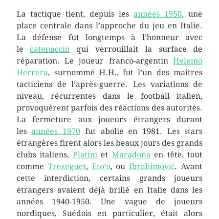
La tactique tient, depuis les
années 1950
, une
place centrale dans l’approche du jeu en Italie.
La défense fut longtemps à l’honneur avec
le
catenaccio
qui verrouillait la surface de
réparation. Le joueur franco-argentin
Helenio
Herrera
, surnommé H.H., fut l’un des maîtres
tacticiens de l’après-guerre. Les variations de
niveau, récurrentes dans le football italien,
provoquèrent parfois des réactions des autorités.
La fermeture aux joueurs étrangers durant
les
années 1970
fut abolie en 1981. Les stars
étrangères firent alors les beaux jours des grands
clubs italiens,
Platini
et
Maradona
en tête, tout
comme
Trezeguet
,
Eto’o
, ou
Ibrahimović
. Avant
cette interdiction, certains grands joueurs
étrangers avaient déjà brillé en Italie dans les
années 1940-1950. Une vague de joueurs
nordiques, Suédois en particulier, était alors