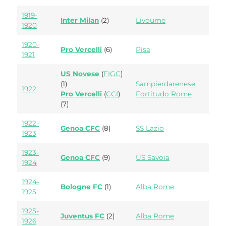
1919-
Inter Milan
(2)
Livourne
1920
1920-
Pro Vercelli
(6)
Pise
1921
US Novese
(
FIGC
)
(1)
Sampierdarenese
1922
Pro Vercelli
(
CCI
)
Fortitudo Rome
(7)
1922-
Genoa CFC
(8)
SS Lazio
1923
1923-
Genoa CFC
(9)
US Savoia
1924
1924-
Bologne FC
(1)
Alba Rome
1925
1925-
Juventus FC
(2)
Alba Rome
1926