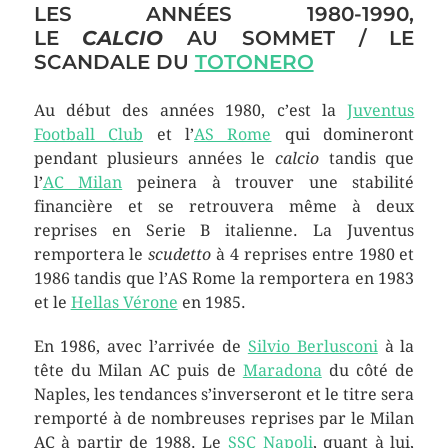
LES ANNÉES 1980-1990,
LE
CALCIO
AU SOMMET / LE
SCANDALE DU
TOTONERO
Au début des années 1980, c’est la
Juventus
Football Club
et l’
AS Rome
qui domineront
pendant plusieurs années le
calcio
tandis que
l’
AC Milan
peinera à trouver une stabilité
financière et se retrouvera même à deux
reprises en Serie B italienne. La Juventus
remportera le
scudetto
à 4 reprises entre 1980 et
1986 tandis que l’AS Rome la remportera en 1983
et le
Hellas Vérone
en 1985.
En 1986, avec l’arrivée de
Silvio Berlusconi
à la
tête du Milan AC puis de
Maradona
du côté de
Naples, les tendances s’inverseront et le titre sera
remporté à de nombreuses reprises par le Milan
AC à partir de 1988. Le
SSC Napoli
, quant à lui,