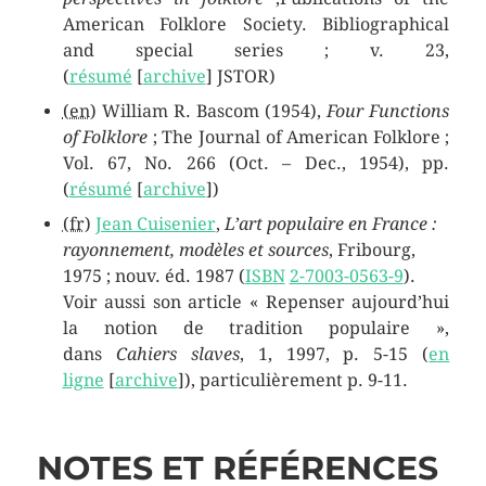
American Folklore Society. Bibliographical
and special series ; v. 23,
(
résumé
[
archive
]
JSTOR)
(en)
William R. Bascom (1954),
Four Functions
of Folklore
; The Journal of American Folklore ;
Vol. 67, No. 266 (Oct. – Dec., 1954), pp.
(
résumé
[
archive
]
)
(fr)
Jean Cuisenier
,
L’art populaire en France :
rayonnement, modèles et sources
, Fribourg,
1975 ; nouv. éd. 1987
(
ISBN
2-7003-0563-9
)
.
Voir aussi son article « Repenser aujourd’hui
la notion de tradition populaire »,
dans
Cahiers slaves
, 1, 1997, p. 5-15 (
en
ligne
[
archive
]
), particulièrement p. 9-11.
NOTES ET RÉFÉRENCES