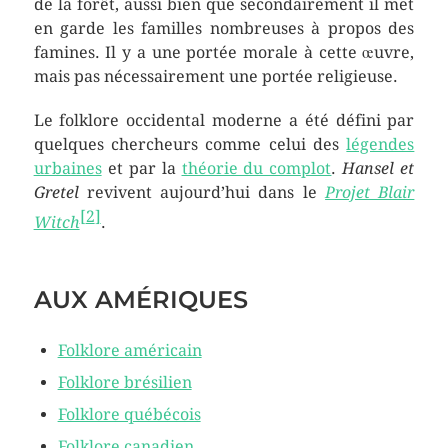
de la forêt, aussi bien que secondairement il met
en garde les familles nombreuses à propos des
famines. Il y a une portée morale à cette œuvre,
mais pas nécessairement une portée religieuse.
Le folklore occidental moderne a été défini par
quelques chercheurs comme celui des
légendes
urbaines
et par la
théorie du complot
.
Hansel et
Gretel
revivent aujourd’hui dans le
Projet Blair
[
2
]
Witch
.
AUX AMÉRIQUES
Folklore américain
Folklore brésilien
Folklore québécois
Folklore canadien