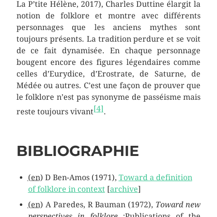
La P’tite Hélène, 2017), Charles Duttine élargit la
notion de folklore et montre avec différents
personnages que les anciens mythes sont
toujours présents. La tradition perdure et se voit
de ce fait dynamisée. En chaque personnage
bougent encore des figures légendaires comme
celles d’Eurydice, d’Erostrate, de Saturne, de
Médée ou autres. C’est une façon de prouver que
le folklore n’est pas synonyme de passéisme mais
[
4
]
reste toujours vivant
.
BIBLIOGRAPHIE
(en)
D Ben-Amos (1971),
Toward a definition
of folklore in context
[
archive
]
(en)
A Paredes, R Bauman (1972),
Toward new
perspectives in folklore
;Publications of the