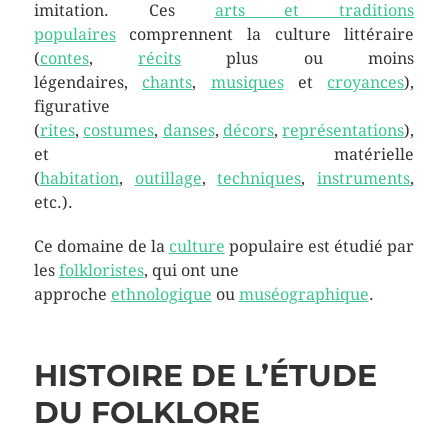
imitation. Ces
arts et traditions
populaires
comprennent la culture littéraire
(
contes
,
récits
plus ou moins
légendaires,
chants
,
musiques
et
croyances
),
figurative
(
rites
,
costumes
,
danses
,
décors
,
représentations
),
et matérielle
(
habitation
,
outillage
,
techniques
,
instruments
,
etc.).
Ce domaine de la
culture
populaire est étudié par
les
folkloristes
, qui ont une
approche
ethnologique
ou
muséographique
.
HISTOIRE DE L’ÉTUDE
DU FOLKLORE