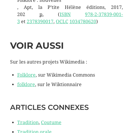
Folklore : nouvelles
, Apt, la P’tite Hélène éditions,
2017
,
202
p.
(
ISBN
978-2-37839-001-
3
et
2378390017
,
OCLC
1034780620
)
VOIR AUSSI
Sur les autres projets Wikimedia :
Folklore
, sur
Wikimedia Commons
folklore
,
sur le
Wiktionnaire
ARTICLES CONNEXES
Tradition
,
Coutume
Tradition orale