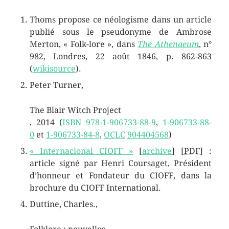
Thoms propose ce néologisme dans un article
publié sous le pseudonyme de Ambrose
Merton, « Folk-lore », dans
The Athenaeum
, n°
982, Londres, 22 août 1846, p. 862-863
(
wikisource
).
Peter
Turner
,
The Blair Witch Project
,
2014
(
ISBN
978-1-906733-88-9
,
1-906733-88-
0
et
1-906733-84-8
,
OCLC
904404568
)
« Internacional CIOFF »
[
archive
]
[PDF]
:
article signé par Henri Coursaget, Président
d’honneur et Fondateur du CIOFF, dans la
brochure du CIOFF International.
Duttine, Charles.
,