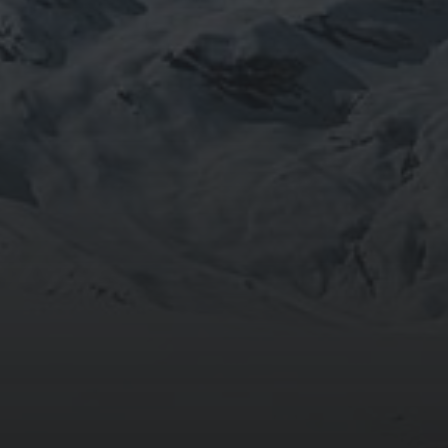
septembre 2024
août 2024
CATÉGORIES
Conférences
conférences échecs
Echecs
Echecs et Entreprise
Non classé
Personnages illustres inconnus