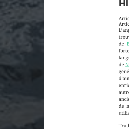
H
Artic
Artic
L’an
tro
de
fort
la
de
N
géné
d’au
enri
aut
anc
de m
utili
Trad