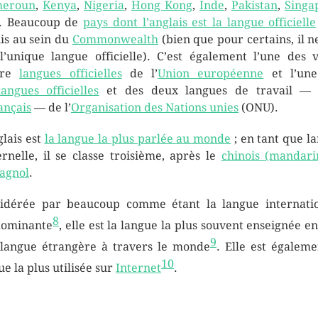
eroun
,
Kenya
,
Nigeria
,
Hong Kong
,
Inde
,
Pakistan
,
Singa
). Beaucoup de
pays dont l’anglais est la langue officielle
is au sein du
Commonwealth
(bien que pour certains, il ne
l’unique langue officielle). C’est également l’une des v
tre
langues officielles
de l’
Union européenne
et l’une
langues officielles
et des deux langues de travail — 
ançais
— de l’
Organisation des Nations unies
(ONU).
glais est
la langue la plus parlée au monde
; en tant que l
rnelle, il se classe troisième, après le
chinois (mandari
agnol
.
idérée par beaucoup comme étant la langue internati
8
dominante
, elle est la langue la plus souvent enseignée en
9
langue étrangère à travers le monde
. Elle est égaleme
10
ue la plus utilisée sur
Internet
.