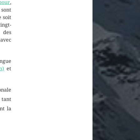
pour
,
sont
 soit
ingt-
 des
avec
angue
n)
et
onale
 tant
nt la