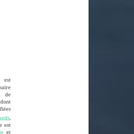
) est
aire
 de
 dont
fiées
ands
,
e est
de
et