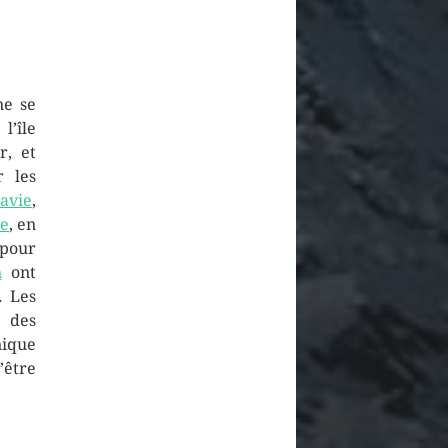
ne se
’île
r, et
r les
avie
,
ce
, en
pour
n
ont
. Les
 des
nique
’être