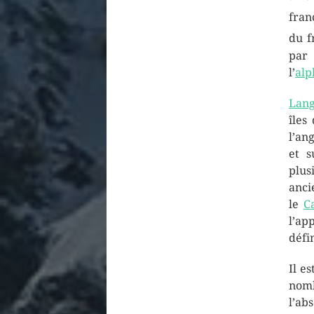
fran
du f
par
l’
alp
Lang
îles 
l’ang
et s
plu
anc
le
C
l’ap
défi
Il e
nomb
l’ab