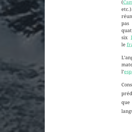
(
Cam
etc.
réun
pas 
qua
six
le
fr
L’an
mate
l’
esp
Cons
pré
que 
lang