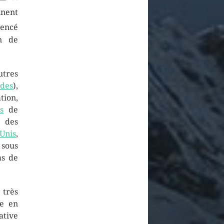
nnent
uencé
on de
utres
ndes
),
tion,
s
de
 des
-Unis
,
 sous
as de
 très
e en
ative