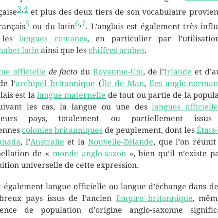
3
,
4
çaise
et plus des deux tiers de son vocabulaire provie
5
6
,
7
rançais
ou du latin
. L’anglais est également très infl
 les
langues romanes
, en particulier par l’utilisati
habet latin
ainsi que les
chiffres arabes
.
ue officielle
de facto
du
Royaume-Uni
, de l’
Irlande
et d’a
de l’
archipel britannique
(
Île de Man
,
îles anglo-norma
lais est la
langue maternelle
de tout ou partie de la popula
uivant les cas, la langue ou une des
langues officielle
sieurs pays, totalement ou partiellement issus
iennes
colonies britanniques
de peuplement, dont les
États
anada
, l’
Australie
et la
Nouvelle-Zélande
, que l’on réunit
pellation de «
monde anglo-saxon
», bien qu’il n’existe p
nition universelle de cette expression.
st également langue officielle ou langue d’échange dans de
reux pays issus de l’ancien
Empire britannique
, mêm
sence de population d’origine anglo-saxonne signific