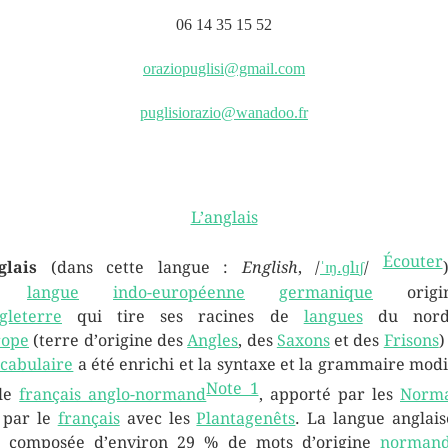
06 14 35 15 52
oraziopuglisi@gmail.com
puglisiorazio@wanadoo.fr
L’anglais
Écouter
glais
(dans cette langue :
English
,
/
ˈ
ɪ
ŋ
.
ɡ
l
ɪ
ʃ
/
ne
langue
indo-européenne
germanique
origin
gleterre
qui tire ses racines de
langues
du nord
rope
(terre d’origine des
Angles
, des
Saxons
et des
Frisons
)
cabulaire
a été enrichi et la syntaxe et la grammaire modi
Note 1
 le
français anglo-normand
, apporté par les
Norm
 par le
français
avec les
Plantagenêts
. La langue anglais
i composée d’environ 29 % de mots d’origine
norman