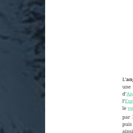
L’
an
u
d’
An
l’
Eu
le
vo
par
puis
ains