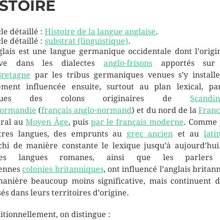
ISTOIRE
le détaillé :
Histoire de la langue anglaise
.
le détaillé :
substrat (linguistique)
.
glais est une langue germanique occidentale dont l’origi
uve dans les dialectes
anglo-frisons
apportés sur l
Bretagne
par les tribus germaniques venues s’y installe
ement influencée ensuite, surtout au plan lexical, pa
ngues des colons originaires de
Scandin
ormandie
(
français anglo-normand
) et du nord de la
Fran
ral au
Moyen Âge
, puis
par le français moderne
. Comme 
tres langues, des emprunts au
grec ancien
et au
lati
chi de manière constante le lexique jusqu’à aujourd’hui
res langues romanes, ainsi que les parlers
iennes
colonies britanniques
, ont influencé l’anglais britan
anière beaucoup moins significative, mais continuent d
sés dans leurs territoires d’origine.
itionnellement, on distingue :