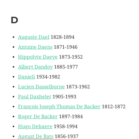
D
Auguste Dael
1828-1894
Antoine Daens
1871-1946
Hippolyte Daeye
1873-1952
Albert Dandoy
1885-1977
Danieli
1934-1982
Lucien Dasselborne
1873-1962
Paul Daxhelet
1905-1993
François Joseph Thomas De Backer
1812-1872
Roger De Backer
1897-1984
Hugo Debaere
1958-1994
August De Bats
1856-1937