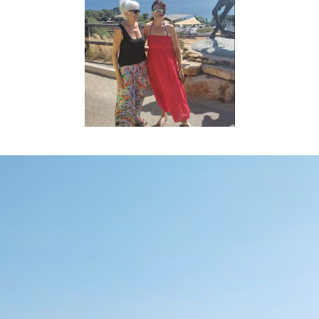
eur
o