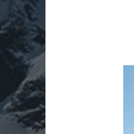
Lect
vidé