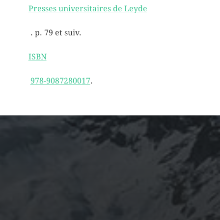
Presses universitaires de Leyde
. p. 79 et suiv.
ISBN
978-9087280017
.
ARCHIVES
mars 2026
février 2026
décembre 2025