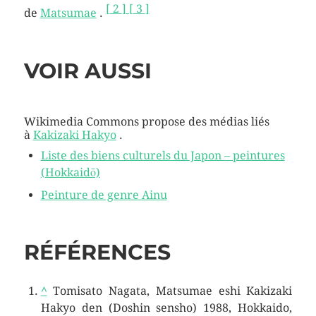
[
2
]
[
3
]
de
Matsumae
.
VOIR AUSSI
Wikimedia Commons propose des médias liés
à
Kakizaki Hakyo
.
Liste des biens culturels du Japon – peintures
(Hokkaidō)
Peinture de genre Ainu
RÉFÉRENCES
^
Tomisato Nagata, Matsumae eshi Kakizaki
Hakyo den (Doshin sensho) 1988, Hokkaido,