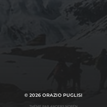
septembre 2024
août 2024
CATÉGORIES
Conférences
conférences échecs
Echecs
Echecs et Entreprise
Non classé
Personnages illustres inconnus
© 2026
ORAZIO PUGLISI
THÈME PAR
ANDERS NORÉN