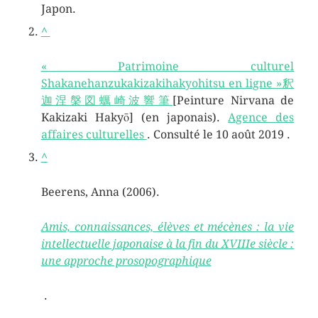
Japon.
^
« Patrimoine culturel
Shakanehanzukakizakihakyohitsu en ligne »
釈
迦涅槃図蠣崎波響筆
[Peinture Nirvana de
Kakizaki Hakyō] (en japonais).
Agence des
affaires culturelles
. Consulté
le 10 août
2019
.
^
Beerens, Anna (2006).
Amis, connaissances, élèves et mécènes : la vie
intellectuelle japonaise à la fin du XVIIIe siècle :
une approche prosopographique
.