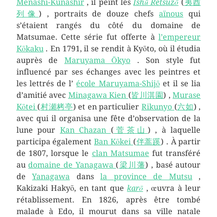
Menashi-Kunashir
, il peint les
Ishū Retsuzō
(
夷酋
列像
) , portraits de douze chefs
aïnous
qui
s’étaient rangés du côté du domaine de
Matsumae. Cette série fut offerte à
l’empereur
Kōkaku
. En 1791, il se rendit à Kyōto, où il étudia
auprès de
Maruyama Ōkyo
. Son style fut
influencé par ses échanges avec les peintres et
les lettrés de l’
école Maruyama-Shijō
et il se lia
d’amitié avec
Minagawa Kien
(
皆川淇園
) ,
Murase
Kōtei
(
村瀬栲亭
) et en particulier
Rikunyo
(
六如
) ,
avec qui il organisa une fête d’observation de la
lune pour
Kan Chazan
(
菅茶山
) , à laquelle
participa également
Ban Kōkei
(
伴蒿蹊
) . À partir
de 1807, lorsque le
clan Matsumae
fut transféré
au
domaine de Yanagawa
(
梁川藩
) , basé autour
de
Yanagawa
dans
la province de Mutsu
,
Kakizaki Hakyō, en tant que
karō
, œuvra à leur
rétablissement. En 1826, après être tombé
malade à Edo, il mourut dans sa ville natale