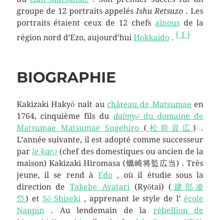
groupe de 12 portraits appelés
Ishu Retsuzo
. Les
portraits étaient ceux de 12 chefs
aïnous
de la
[
1
]
région nord d’Ezo, aujourd’hui
Hokkaido
.
BIOGRAPHIE
Kakizaki Hakyō naît au
château de Matsumae
en
1764, cinquième fils du
daimyō
du domaine de
Matsumae
Matsumae Sugehiro
(
松前資広
) .
L’année suivante, il est adopté comme successeur
par
le karō
(chef des domestiques ou ancien de la
maison) Kakizaki Hiromasa (
蠣崎将監広当
) . Très
jeune, il se rend à
Edo
, où il étudie sous la
direction de
Takebe Ayatari
(Ryōtai) (
建部凌
岱
) et
Sō Shiseki
, apprenant le style de l’
école
Nanpin
. Au lendemain de la
rébellion de