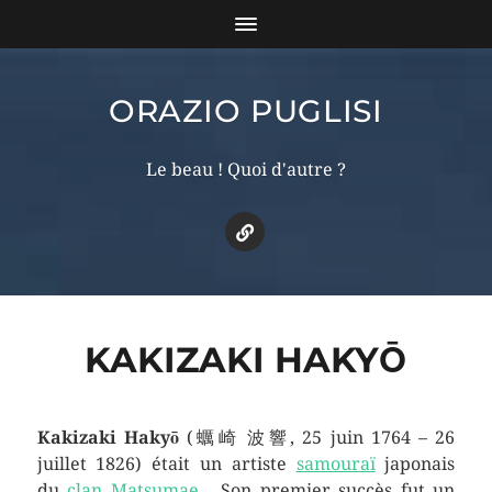
ORAZIO PUGLISI
Le beau ! Quoi d'autre ?
KAKIZAKI HAKYŌ
Kakizaki Hakyō
(
蠣崎 波響
, 25 juin 1764 – 26
juillet 1826)
était un artiste
samouraï
japonais
du
clan Matsumae
. Son premier succès fut un