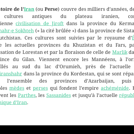
toire de l’
Iran
(ou
Perse
) couvre des milliers d’années, d
 cultures antiques du plateau iranien, c
cienne
civilisation de Jiroft
dans la province du Kerma
hahr-e Sokhteh
(« la cité brûlée ») dans la province de Sista
utchistan. Ces cultures sont suivies par le royaume d’
e les actuelles provinces du Khuzistan et du Fars, p
lisation de Lorestan et par la floraison de celle de
Marlik
da
ince du Gilan. Viennent encore les Mannéens, à l’or
allés au sud du lac d’Orumieh, près de l’actuelle 
iranshahr
dans la province du Kordestan, qui se sont rép
s l’ensemble des provinces d’Azarbaijan, puis
ples
mèdes
et
perses
qui fondent l’empire
achéménide
. 
vent les
Parthes
, les
Sassanides
et jusqu’à l’actuelle
répub
mique d’Iran
.