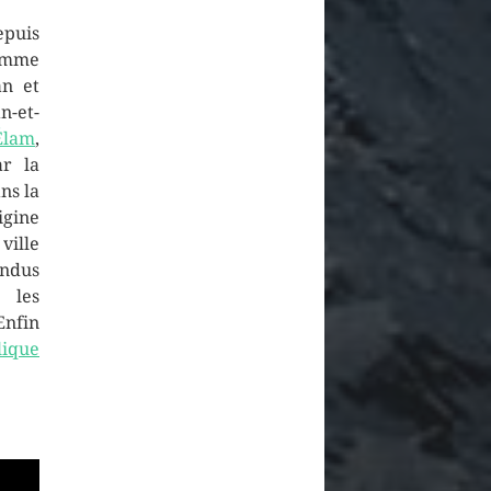
epuis
omme
n et
n-et-
Élam
,
ar la
ns la
igine
ville
andus
 les
Enfin
lique