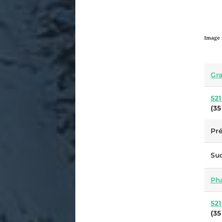
Image 
Gra
52
(
35
Pr
Su
Ph
52
(
35