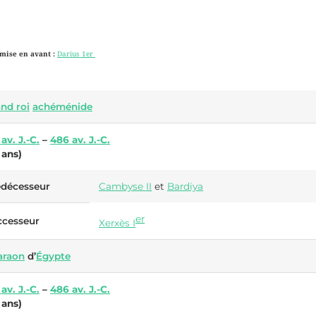
mise en avant :
Darius 1er
nd roi
achéménide
1
av. J.-C.
–
486
av. J.-C.
 ans
)
édécesseur
Cambyse
II
et
Bardiya
er
ccesseur
Xerxès
I
araon
d’
Égypte
1
av. J.-C.
–
486
av. J.-C.
 ans
)