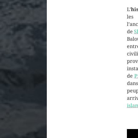
L’
his
les
l’an
de
S
Balo
entr
civi
prov
inst
de
P
dan
peu
arri
isla