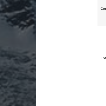
Con
Enf