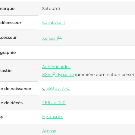
narque
Setoutrê
Cambyse
II
édécesseur
er
ccesseur
Xerxès
I
graphie
Achéménides
,
astie
e
XXVII
dynastie
(première domination perse)
v.
550
av. J.-C.
e de naissance
486
av. J.-C.
e de décès
Hystaspès
re
Atossa