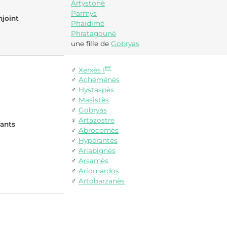
Artystonè
Parmys
joint
Phaidimè
Phratagounè
une fille de
Gobryas
er
♂
Xerxès
I
♂
Achéménès
♂
Hystaspès
♂
Masistès
♂
Gobryas
♀
Artazostre
ants
♂
Abrocomès
♂
Hypérantès
♂
Ariabignès
♂
Arsamès
♂
Ariomardos
♂
Artobarzanès