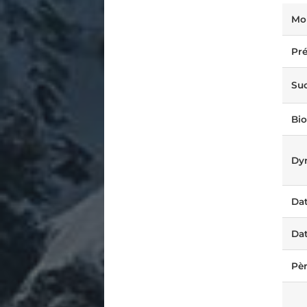
Mo
Pr
Su
Bio
Dyn
Dat
Dat
Pè