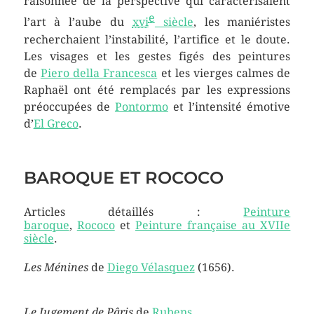
raisonnée de la perspective qui caractérisaient
e
l’art à l’aube du
xvi
siècle
, les maniéristes
recherchaient l’instabilité, l’artifice et le doute.
Les visages et les gestes figés des peintures
de
Piero della Francesca
et les vierges calmes de
Raphaël ont été remplacés par les expressions
préoccupées de
Pontormo
et l’intensité émotive
d’
El Greco
.
BAROQUE ET ROCOCO
Articles détaillés :
Peinture
baroque
,
Rococo
et
Peinture française au XVIIe
siècle
.
Les Ménines
de
Diego Vélasquez
(1656).
Le Jugement de Pâris
de
Rubens
.