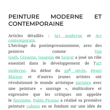
PEINTURE MODERNE ET
CONTEMPORAINE
Articles détaillés :
Art moderne
et
Art
contemporain
.
L’héritage du postimpressionnisme, avec des
peintres comme
Van
Gogh
,
Cézanne
,
Gauguin
ou
Seurat
a joué un rôle
essentiel dans le développement de l’
art
e
moderne
. Au début du
xx
siècle
,
Henri
Matisse
et d’autres jeunes artistes ont
révolutionné le monde artistique
parisien
avec
une peinture « sauvage », multicolore et
expressive que les critiques ont appelée
le
fauvisme
.
Pablo Picasso
a réalisé sa première
peinture
cubiste
en se fondant sur une idée de