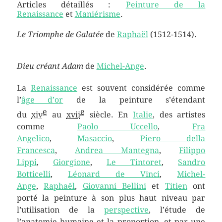
Articles détaillés :
Peinture de la
Renaissance
et
Maniérisme
.
Le Triomphe de Galatée
de
Raphaël
(1512-1514).
Dieu créant Adam
de
Michel-Ange
.
La
Renaissance
est souvent considérée comme
l’
âge d’or
de la peinture s’étendant
e
e
du
xiv
au
xvii
siècle. En
Italie
, des artistes
comme
Paolo Uccello
,
Fra
Angelico
,
Masaccio
,
Piero della
Francesca
,
Andrea Mantegna
,
Filippo
Lippi
,
Giorgione
,
Le Tintoret
,
Sandro
Botticelli
,
Léonard de Vinci
,
Michel-
Ange
,
Raphaël
,
Giovanni Bellini
et
Titien
ont
porté la peinture à son plus haut niveau par
l’utilisation de la
perspective
, l’étude de
l’anatomie humaine et la proportion, et par une