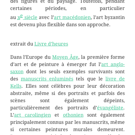
des figures et du paysage. Toutefois, pendant
certaines périodes, en particulier
e
au
x
siècle
avec l’
art macédonien
, l’art byzantin
est devenu plus flexible dans son approche.
extrait du
Livre d’heures
Dans l’Europe du
Moyen Âge
, la première forme
d’art et de peinture à émerger fut l’
art anglo-
saxon
dont les seuls exemples survivants sont
des
manuscrits enluminés
tels que le
livre de
Kells
. Elles sont célèbres pour leur décoration
abstraite, même si des portraits et parfois des
scènes sont également dépeints,
particulièrement des portraits d’
évangéliste
.
L’
art carolingien
et
othonien
sont également
principalement connus par les manuscrits, même
si certaines peintures murales demeurent.