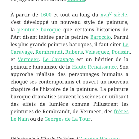
e
À partir de
1600
et tout au long du
xvii
siècle
,
s’est développé un nouveau style de peinture,
la
peinture baroque
que certains historiens de
l’Art disent initiée par le peintre
Baroccio
. Parmi
les plus grands peintres baroques, il faut citer
Le
Caravage
,
Rembrandt
,
Rubens
,
Vélasquez
,
Poussin
,
et
Vermeer
.
Le Caravage
est un héritier de la
peinture humaniste de la
Haute Renaissance
. Son
approche réaliste des personnages humains a
choqué ses contemporains et ouvert un nouveau
chapitre de l’histoire de la peinture. La peinture
baroque dramatise souvent les scènes en utilisant
des effets de lumière comme l’illustrent les
peintures de Rembrandt, de Vermeer, des
frères
Le Nain
ou de
Georges de La Tour
.
Pèlerinage à l’île de Cythère
d’
Antoine Watteau
.