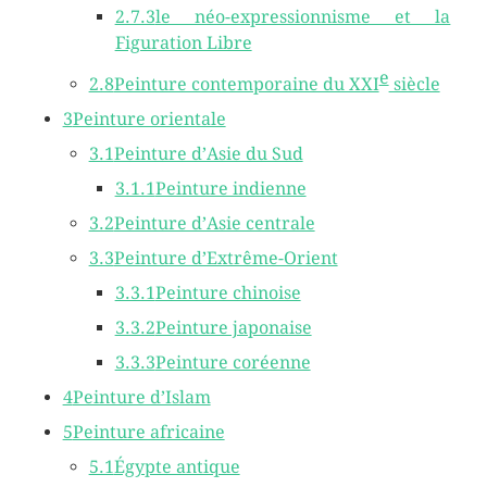
2.7.3
le néo-expressionnisme et la
Figuration Libre
e
2.8
Peinture contemporaine du XXI
siècle
3
Peinture orientale
3.1
Peinture d’Asie du Sud
3.1.1
Peinture indienne
3.2
Peinture d’Asie centrale
3.3
Peinture d’Extrême-Orient
3.3.1
Peinture chinoise
3.3.2
Peinture japonaise
3.3.3
Peinture coréenne
4
Peinture d’Islam
5
Peinture africaine
5.1
Égypte antique