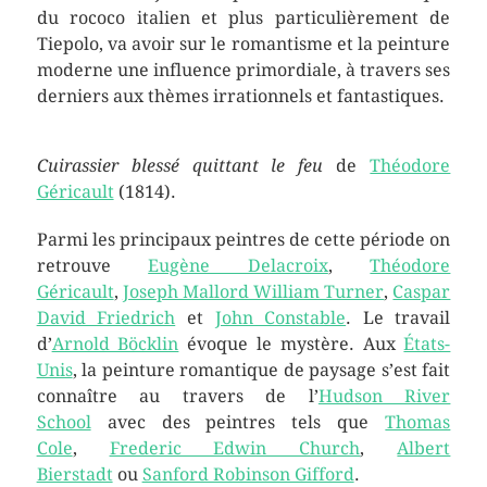
du rococo italien et plus particulièrement de
Tiepolo, va avoir sur le romantisme et la peinture
moderne une influence primordiale, à travers ses
derniers aux thèmes irrationnels et fantastiques.
Cuirassier blessé quittant le feu
de
Théodore
Géricault
(1814).
Parmi les principaux peintres de cette période on
retrouve
Eugène Delacroix
,
Théodore
Géricault
,
Joseph Mallord William Turner
,
Caspar
David Friedrich
et
John Constable
. Le travail
d’
Arnold Böcklin
évoque le mystère. Aux
États-
Unis
, la peinture romantique de paysage s’est fait
connaître au travers de l’
Hudson River
School
avec des peintres tels que
Thomas
Cole
,
Frederic Edwin Church
,
Albert
Bierstadt
ou
Sanford Robinson Gifford
.