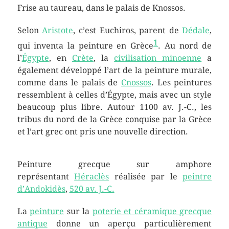
Frise au taureau, dans le palais de Knossos.
Selon
Aristote
, c’est Euchiros, parent de
Dédale
,
1
qui inventa la peinture en Grèce
. Au nord de
l’
Égypte
, en
Crète
, la
civilisation minoenne
a
également développé l’art de la peinture murale,
comme dans le palais de
Cnossos
. Les peintures
ressemblent à celles d’Égypte, mais avec un style
beaucoup plus libre. Autour 1100 av. J.-C., les
tribus du nord de la Grèce conquise par la Grèce
et l’art grec ont pris une nouvelle direction.
Peinture grecque sur amphore
représentant
Héraclès
réalisée par le
peintre
d’Andokidès
,
520 av. J.-C.
La
peinture
sur la
poterie et céramique grecque
antique
donne un aperçu particulièrement