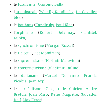
le
futurisme
(
Giacomo Balla
)
l’
art abstrait
(
Wassily Kandinsky
,
Le Cavalier
bleu
)
le
Bauhaus
(
Kandinsky
,
Paul Klee
)
l’
orphisme
(
Robert Delaunay
,
František
Kupka
)
le
synchromisme
(
Morgan Russel
)
le
De Stijl
(
Piet Mondrian
)
le
suprématisme
(
Kasimir Malevitch
)
le
constructivisme
(
Vladimir Tatline
)
le
dadaïsme
(
Marcel Duchamp
,
Francis
Picabia
,
Jean Arp
)
le
surréalisme
(
Giorgio de Chirico
,
André
Breton
,
Joan Miró
,
René Magritte
,
Salvador
Dalí
,
Max Ernst
)