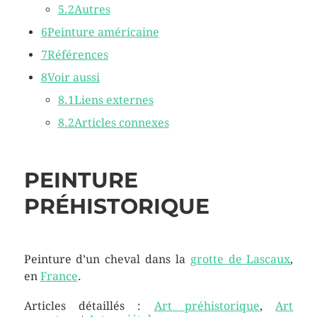
5.2
Autres
6
Peinture américaine
7
Références
8
Voir aussi
8.1
Liens externes
8.2
Articles connexes
PEINTURE
PRÉHISTORIQUE
Peinture d’un cheval dans la
grotte de Lascaux
,
en
France
.
Articles détaillés :
Art préhistorique
,
Art