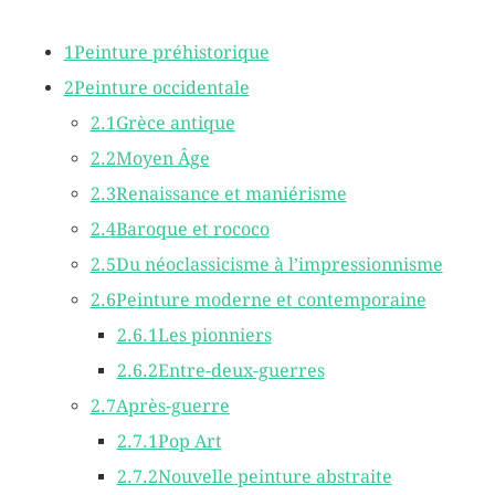
1
Peinture préhistorique
2
Peinture occidentale
2.1
Grèce antique
2.2
Moyen Âge
2.3
Renaissance et maniérisme
2.4
Baroque et rococo
2.5
Du néoclassicisme à l’impressionnisme
2.6
Peinture moderne et contemporaine
2.6.1
Les pionniers
2.6.2
Entre-deux-guerres
2.7
Après-guerre
2.7.1
Pop Art
2.7.2
Nouvelle peinture abstraite