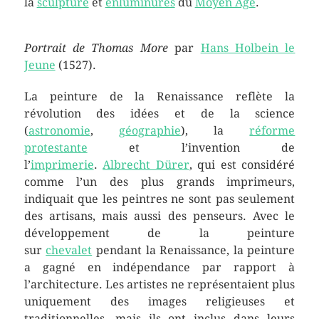
la
sculpture
et
enluminures
du
Moyen Âge
.
Portrait de Thomas More
par
Hans Holbein le
Jeune
(1527).
La peinture de la Renaissance reflète la
révolution des idées et de la science
(
astronomie
,
géographie
), la
réforme
protestante
et l’invention de
l’
imprimerie
.
Albrecht Dürer
, qui est considéré
comme l’un des plus grands imprimeurs,
indiquait que les peintres ne sont pas seulement
des artisans, mais aussi des penseurs. Avec le
développement de la peinture
sur
chevalet
pendant la Renaissance, la peinture
a gagné en indépendance par rapport à
l’architecture. Les artistes ne représentaient plus
uniquement des images religieuses et
traditionnelles, mais ils ont inclus dans leurs