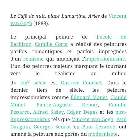
Le Café de nuit, place Lamartine, Arles
de
Vincent
van Gogh
(1888).
Le principal peintre de l’
école de
Barbizon
,
Camille Corot
a réalisé des peintures
parfois romantiques et parfois imprégnées
d’un
réalisme
qui annonçait l’
impressionnisme
.
L’un des peintres majeurs marquant le tournant
vers le réalisme au milieu
e
du
xix
siècle
est
Gustave Courbet
. Dans le
dernier tiers de siècle, les peintres
impressionnistes comme
Édouard Manet
,
Claude
Monet
,
Pierre-Auguste Renoir
,
Camille
Pissarro
,
Alfred Sisley
,
Edgar Degas
et les
post-
impressionnistes
tels que
Vincent van Gogh
,
Paul
Gauguin
,
Georges Seurat
ou
Paul Cézanne
, ont
amené la peinture aux portes du
modernisme
.