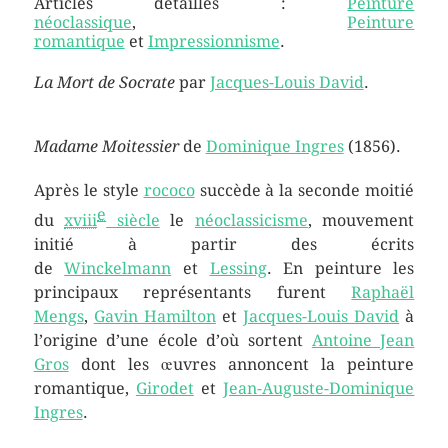
Articles détaillés :
Peinture
néoclassique
,
Peinture
romantique
et
Impressionnisme
.
La Mort de Socrate
par
Jacques-Louis David
.
Madame Moitessier
de
Dominique Ingres
(1856).
Après le style
rococo
succède à la seconde moitié
e
du
xviii
siècle
le
néoclassicisme
, mouvement
initié à partir des écrits
de
Winckelmann
et
Lessing
. En peinture les
principaux représentants furent
Raphaël
Mengs
,
Gavin Hamilton
et
Jacques-Louis David
à
l’origine d’une école d’où sortent
Antoine Jean
Gros
dont les œuvres annoncent la peinture
romantique,
Girodet
et
Jean-Auguste-Dominique
Ingres
.