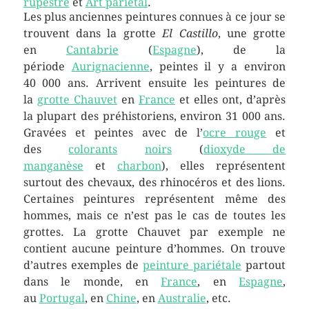
rupestre
et
Art pariétal
.
Les plus anciennes peintures connues à ce jour se
trouvent dans la grotte
El Castillo
, une grotte
en
Cantabrie
(
Espagne
), de la
période
Aurignacienne
, peintes il y a environ
40 000 ans. Arrivent ensuite les peintures de
la
grotte Chauvet
en
France
et elles ont, d’après
la plupart des préhistoriens, environ 31 000 ans.
Gravées et peintes avec de l’
ocre rouge
et
des
colorants
noirs
(
dioxyde de
manganèse
et
charbon
), elles représentent
surtout des chevaux, des rhinocéros et des lions.
Certaines peintures représentent même des
hommes, mais ce n’est pas le cas de toutes les
grottes. La grotte Chauvet par exemple ne
contient aucune peinture d’hommes. On trouve
d’autres exemples de
peinture pariétale
partout
dans le monde, en
France
, en
Espagne
,
au
Portugal
, en
Chine
, en
Australie
, etc.