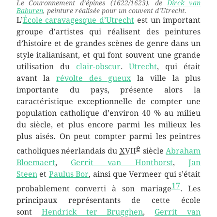
Le Couronnement d’épines
(1622/1623), de
Dirck van
Baburen
, peinture réalisée pour un couvent d’Utrecht.
L’
École caravagesque d’Utrecht
est un important
groupe d’artistes qui réalisent des peintures
d’histoire et de grandes scènes de genre dans un
style italianisant, et qui font souvent une grande
utilisation du
clair-obscur
.
Utrecht
, qui était
avant la
révolte des gueux
la ville la plus
importante du pays, présente alors la
caractéristique exceptionnelle de compter une
population catholique d’environ 40 % au milieu
du siècle, et plus encore parmi les milieux les
plus aisés. On peut compter parmi les peintres
e
catholiques néerlandais du
XVII
siècle
Abraham
Bloemaert
,
Gerrit van Honthorst
,
Jan
Steen
et
Paulus Bor
, ainsi que Vermeer qui s’était
17
probablement converti à son mariage
. Les
principaux représentants de cette école
sont
Hendrick ter Brugghen
,
Gerrit van