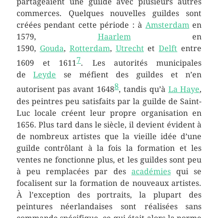
partageaient une guilde avec plusieurs autres
commerces. Quelques nouvelles guildes sont
créées pendant cette période : à
Amsterdam
en
1579,
Haarlem
en
1590,
Gouda
,
Rotterdam
,
Utrecht
et
Delft
entre
7
1609 et 1611
. Les autorités municipales
de
Leyde
se méfient des guildes et n’en
8
autorisent pas avant 1648
, tandis qu’à
La Haye
,
des peintres peu satisfaits par la guilde de Saint-
Luc locale créent leur propre organisation en
1656. Plus tard dans le siècle, il devient évident à
de nombreux artistes que la vieille idée d’une
guilde contrôlant à la fois la formation et les
ventes ne fonctionne plus, et les guildes sont peu
à peu remplacées par des
académies
qui se
focalisent sur la formation de nouveaux artistes.
À l’exception des portraits, la plupart des
peintures néerlandaises sont réalisées sans