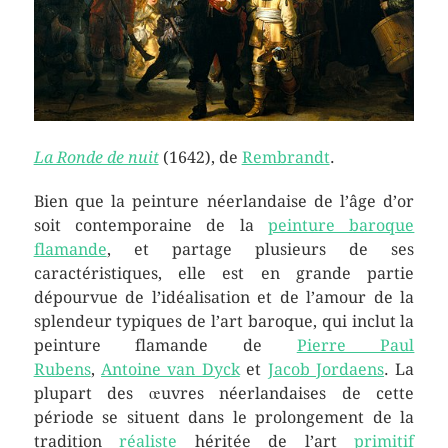
La Ronde de nuit
(1642), de
Rembrandt
.
Bien que la peinture néerlandaise de l’âge d’or
soit contemporaine de la
peinture baroque
flamande
, et partage plusieurs de ses
caractéristiques, elle est en grande partie
dépourvue de l’idéalisation et de l’amour de la
splendeur typiques de l’art baroque, qui inclut la
peinture flamande de
Pierre Paul
Rubens
,
Antoine van Dyck
et
Jacob Jordaens
. La
plupart des œuvres néerlandaises de cette
période se situent dans le prolongement de la
tradition
réaliste
héritée de l’art
primitif