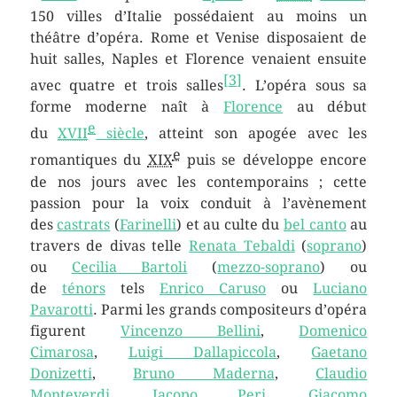
150 villes d’Italie possédaient au moins un
théâtre d’opéra. Rome et Venise disposaient de
huit salles, Naples et Florence venaient ensuite
[
3
]
avec quatre et trois salles
. L’opéra sous sa
forme moderne naît à
Florence
au début
e
du
XVII
siècle
, atteint son apogée avec les
e
romantiques du
XIX
puis se développe encore
de nos jours avec les contemporains ; cette
passion pour la voix conduit à l’avènement
des
castrats
(
Farinelli
) et au culte du
bel canto
au
travers de divas telle
Renata Tebaldi
(
soprano
)
ou
Cecilia Bartoli
(
mezzo-soprano
) ou
de
ténors
tels
Enrico Caruso
ou
Luciano
Pavarotti
. Parmi les grands compositeurs d’opéra
figurent
Vincenzo Bellini
,
Domenico
Cimarosa
,
Luigi Dallapiccola
,
Gaetano
Donizetti
,
Bruno Maderna
,
Claudio
Monteverdi
,
Jacopo Peri
,
Giacomo