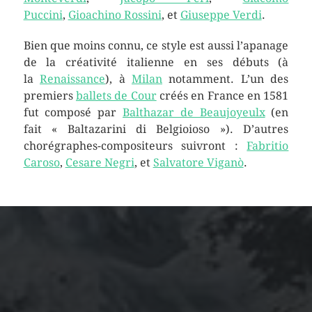
Puccini
,
Gioachino Rossini
, et
Giuseppe Verdi
.
Bien que moins connu, ce style est aussi l’apanage
de la créativité italienne en ses débuts (à
la
Renaissance
), à
Milan
notamment. L’un des
premiers
ballets de Cour
créés en France en 1581
fut composé par
Balthazar de Beaujoyeulx
(en
fait « Baltazarini di Belgioioso »). D’autres
chorégraphes-compositeurs suivront :
Fabritio
Caroso
,
Cesare Negri
, et
Salvatore Viganò
.
ARCHIVES
mars 2026
février 2026