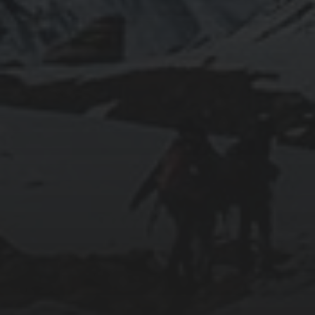
décembre 2025
septembre 2024
août 2024
CATÉGORIES
Conférences
conférences échecs
Echecs
Echecs et Entreprise
Non classé
Personnages illustres inconnus