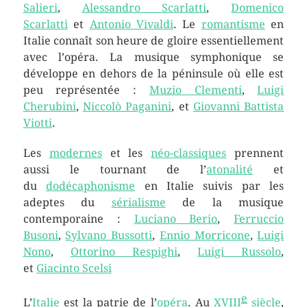
Salieri
,
Alessandro Scarlatti
,
Domenico
Scarlatti
et
Antonio Vivaldi
. Le
romantisme
en
Italie connaît son heure de gloire essentiellement
avec l’opéra. La musique symphonique se
développe en dehors de la péninsule où elle est
peu représentée :
Muzio Clementi
,
Luigi
Cherubini
,
Niccolò Paganini
, et
Giovanni Battista
Viotti
.
Les
modernes
et les
néo-classiques
prennent
aussi le tournant de l’
atonalité
et
du
dodécaphonisme
en Italie suivis par les
adeptes du
sérialisme
de la musique
contemporaine :
Luciano Berio
,
Ferruccio
Busoni
,
Sylvano Bussotti
,
Ennio Morricone
,
Luigi
Nono
,
Ottorino Respighi
,
Luigi Russolo
,
et
Giacinto Scelsi
e
L’
Italie
est la patrie de l’
opéra
. Au
XVIII
siècle
,