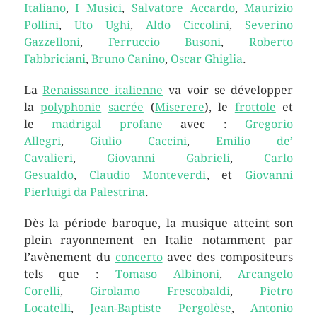
Italiano
,
I Musici
,
Salvatore Accardo
,
Maurizio
Pollini
,
Uto Ughi
,
Aldo Ciccolini
,
Severino
Gazzelloni
,
Ferruccio Busoni
,
Roberto
Fabbriciani
,
Bruno Canino
,
Oscar Ghiglia
.
La
Renaissance italienne
va voir se développer
la
polyphonie
sacrée
(
Miserere
), le
frottole
et
le
madrigal
profane
avec :
Gregorio
Allegri
,
Giulio Caccini
,
Emilio de’
Cavalieri
,
Giovanni Gabrieli
,
Carlo
Gesualdo
,
Claudio Monteverdi
, et
Giovanni
Pierluigi da Palestrina
.
Dès la période baroque, la musique atteint son
plein rayonnement en Italie notamment par
l’avènement du
concerto
avec des compositeurs
tels que :
Tomaso Albinoni
,
Arcangelo
Corelli
,
Girolamo Frescobaldi
,
Pietro
Locatelli
,
Jean-Baptiste Pergolèse
,
Antonio