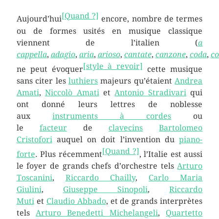
[Quand ?]
Aujourd’hui
encore, nombre de termes
ou de formes usités en musique classique
viennent de l’italien (
a
cappella
,
adagio
,
aria
,
arioso
,
cantate
,
canzone
,
coda
,
co
[style à revoir]
ne peut évoquer
cette musique
sans citer les
luthiers
majeurs qu’étaient
Andrea
Amati
,
Niccolò Amati
et
Antonio Stradivari
qui
ont donné leurs lettres de noblesse
aux
instruments à cordes
ou
le
facteur
de
clavecins
Bartolomeo
Cristofori
auquel on doit l’invention du
piano-
[Quand ?]
forte
. Plus récemment
, l’Italie est aussi
le foyer de grands chefs d’orchestre tels
Arturo
Toscanini
,
Riccardo Chailly
,
Carlo Maria
Giulini
,
Giuseppe Sinopoli
,
Riccardo
Muti
et
Claudio Abbado
, et de grands interprètes
tels
Arturo Benedetti Michelangeli
,
Quartetto