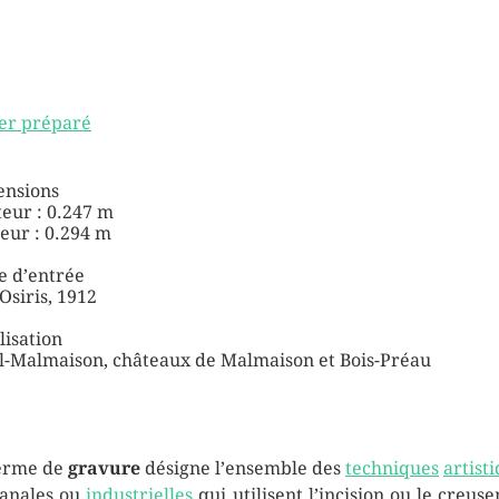
er préparé
nsions
eur : 0.247 m
eur : 0.294 m
 d’entrée
Osiris, 1912
lisation
l-Malmaison, châteaux de Malmaison et Bois-Préau
erme de
gravure
désigne l’ensemble des
techniques
artist
sanales ou
industrielles
qui utilisent l’incision ou le creus