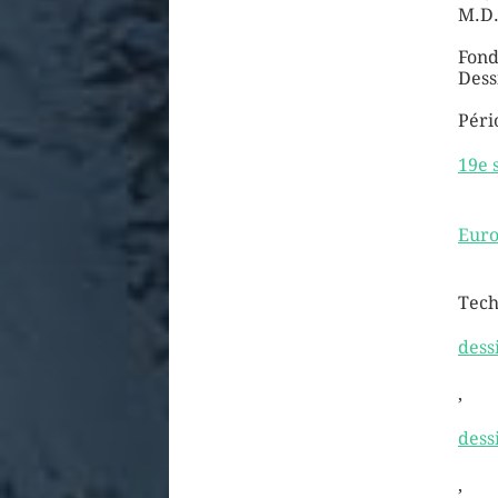
M.D.
Fond
Dess
Péri
19e 
Euro
Tech
dess
,
dess
,