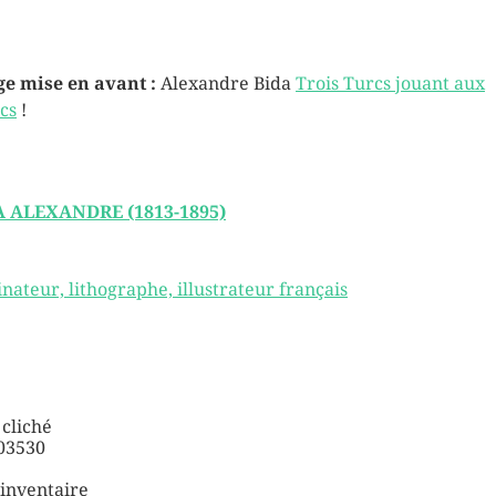
e mise en avant :
Alexandre Bida
Trois Turcs jouant aux
cs
!
A ALEXANDRE (1813-1895)
inateur, lithographe, illustrateur français
 cliché
03530
’inventaire