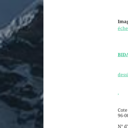
Imag
éche
BID
dess
,
Cote
96-0
N° d