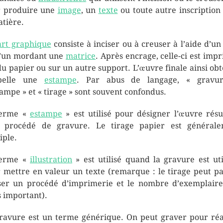
 produire une
image
, un
texte
ou toute autre inscription
atière.
art graphique
consiste à inciser ou à creuser à l’aide d’un 
’un mordant une
matrice
. Après encrage, celle-ci est imp
du papier ou sur un autre support. L’œuvre finale ainsi ob
ppelle une
estampe
. Par abus de langage, « gravur
tampe » et « tirage » sont souvent confondus.
terme «
estampe
» est utilisé pour désigner l’œuvre résu
 procédé de gravure. Le tirage papier est général
iple.
terme «
illustration
» est utilisé quand la gravure est uti
 mettre en valeur un texte (remarque : le tirage peut pa
iser un procédé d’imprimerie et le nombre d’exemplaire
s important).
ravure est un terme générique. On peut graver pour réa