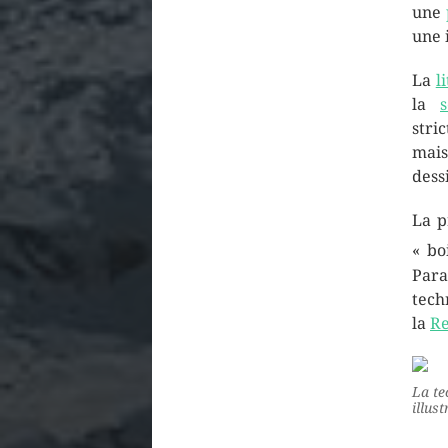
une
une 
La
l
la
stri
mais
dess
La p
« bo
Para
tech
la
Re
La te
illust