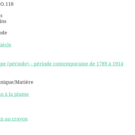
O.118
s
ins
ode
siècle
pe (période) – période contemporaine de 1789 à 1914
nique/Matière
in à la plume
in au crayon