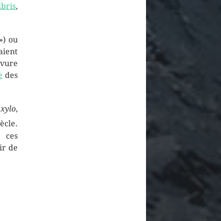
ibris
,
 ») ou
ient
avure
e
des
c
xylo
,
ècle.
, ces
ir de