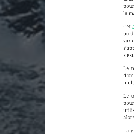
pour
la m
Cet
ou d
sur 
s’a
« es
Le 
d’un
mult
Le 
pour
util
alor
La g