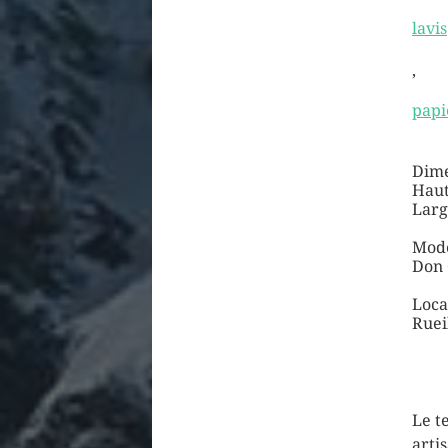
lavis
,
papi
Dime
Haut
Larg
Mode
Don 
Loca
Ruei
Le t
arti