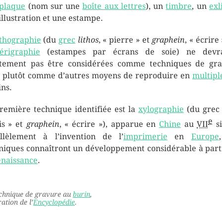
plaque
(nom sur une
boîte aux lettres
), un
timbre
, un
exl
illustration et une estampe.
ithographie
(du
grec
lithos
, « pierre » et
graphein
, « écrire
sérigraphie
(estampes par écrans de soie) ne devra
ctement pas être considérées comme techniques de gr
 plutôt comme d’autres moyens de reproduire en
multipl
ins.
remière technique identifiée est la
xylographie
(du gre
e
is » et
graphein
, « écrire »), apparue en
Chine
au
VII
si
llèlement à l’invention de l’
imprimerie
en
Europe
niques connaîtront un développement considérable à part
naissance
.
chnique de gravure au
burin
,
ration de l’
Encyclopédie
.