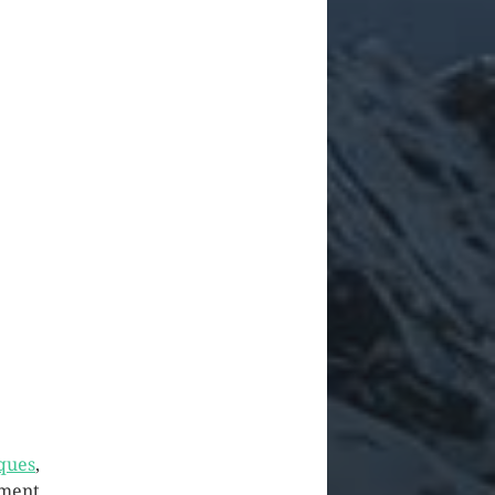
iques
,
ement