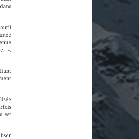
 dans
outil
rimée
tenue
e »,
ltant
ement
lisée
rfois
s est
liser