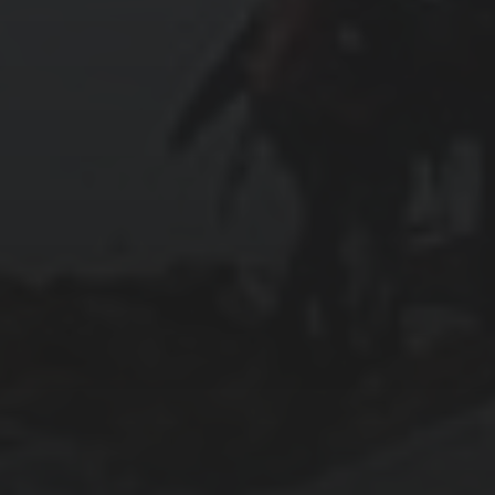
mars 2026
février 2026
décembre 2025
septembre 2024
août 2024
CATÉGORIES
Conférences
conférences échecs
Echecs
Echecs et Entreprise
Non classé