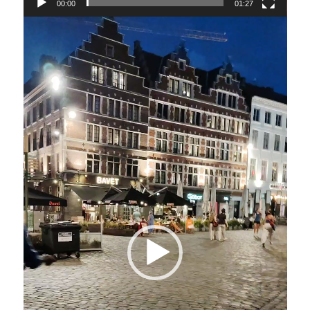
00:00
01:27
Lecteur
vidéo