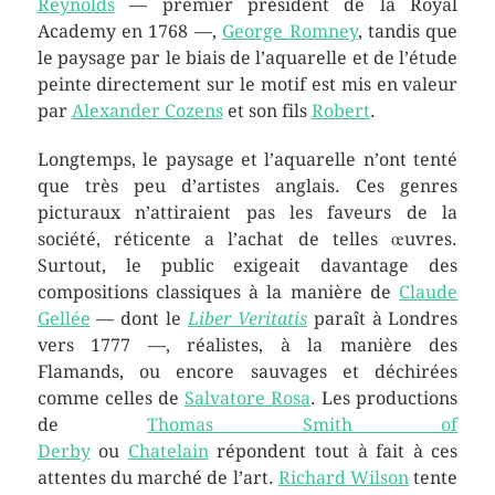
Reynolds
— premier président de la Royal
Academy en 1768 —,
George Romney
, tandis que
le paysage par le biais de l’aquarelle et de l’étude
peinte directement sur le motif est mis en valeur
par
Alexander Cozens
et son fils
Robert
.
Longtemps, le paysage et l’aquarelle n’ont tenté
que très peu d’artistes anglais. Ces genres
picturaux n’attiraient pas les faveurs de la
société, réticente a l’achat de telles œuvres.
Surtout, le public exigeait davantage des
compositions classiques à la manière de
Claude
Gellée
— dont le
Liber Veritatis
paraît à Londres
vers 1777 —, réalistes, à la manière des
Flamands, ou encore sauvages et déchirées
comme celles de
Salvatore Rosa
. Les productions
de
Thomas Smith of
Derby
ou
Chatelain
répondent tout à fait à ces
attentes du marché de l’art.
Richard Wilson
tente