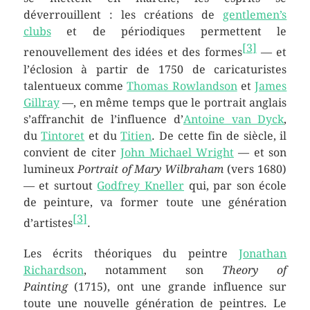
déverrouillent : les créations de
gentlemen’s
clubs
et de périodiques permettent le
[
3
]
renouvellement des idées et des formes
— et
l’éclosion à partir de 1750 de caricaturistes
talentueux comme
Thomas Rowlandson
et
James
Gillray
—, en même temps que le portrait anglais
s’affranchit de l’influence d’
Antoine van Dyck
,
du
Tintoret
et du
Titien
. De cette fin de siècle, il
convient de citer
John Michael Wright
— et son
lumineux
Portrait of Mary Wilbraham
(vers 1680)
— et surtout
Godfrey Kneller
qui, par son école
de peinture, va former toute une génération
[
3
]
d’artistes
.
Les écrits théoriques du peintre
Jonathan
Richardson
, notamment son
Theory of
Painting
(1715), ont une grande influence sur
toute une nouvelle génération de peintres. Le