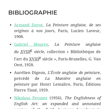
BIBLIOGRAPHIE
Armand Dayot
,
La Peinture anglaise, de ses
origines à nos jours
, Paris, Lucien Laveur,
1908.
Gabriel Mourey
,
La Peinture anglaise
e
du
XVIII
siècle
, collection « Bibliothèque de
e
l’art du
XVIII
siècle », Paris-Bruxelles, G. Van
Oest, 1928.
Aurélien Digeon,
L’École anglaise de peinture
,
précédé de
La Manière anglaise en
peinture
par Henri Lemaître, Paris, Éditions
Pierre Tisné, 1959.
Nikolaus Pevsner
(1956),
The Englishness of
English Art: an expanded and annotated