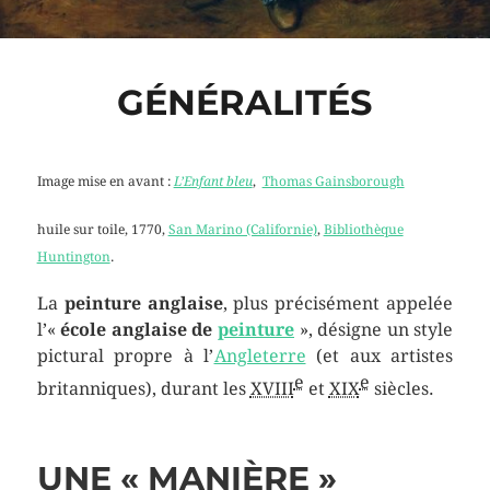
GÉNÉRALITÉS
Image mise en avant :
L’Enfant bleu
,
Thomas Gainsborough
huile sur toile, 1770,
San Marino (Californie)
,
Bibliothèque
Huntington
.
La
peinture anglaise
, plus précisément appelée
l’«
école anglaise de
peinture
», désigne un style
pictural propre à l’
Angleterre
(et aux artistes
e
e
britanniques), durant les
XVIII
et
XIX
siècles.
UNE « MANIÈRE »