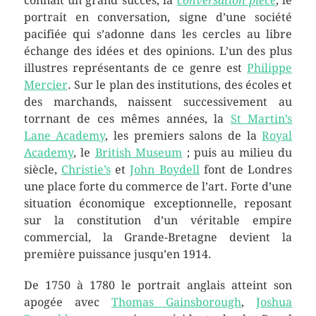
connaît un grand succès, la
conversation piece
, le
portrait en conversation, signe d’une société
pacifiée qui s’adonne dans les cercles au libre
échange des idées et des opinions. L’un des plus
illustres représentants de ce genre est
Philippe
Mercier
. Sur le plan des institutions, des écoles et
des marchands, naissent successivement au
torrnant de ces mêmes années, la
St Martin’s
Lane Academy
, les premiers salons de la
Royal
Academy
, le
British Museum
; puis au milieu du
siècle,
Christie’s
et
John Boydell
font de Londres
une place forte du commerce de l’art. Forte d’une
situation économique exceptionnelle, reposant
sur la constitution d’un véritable empire
commercial, la Grande-Bretagne devient la
première puissance jusqu’en 1914.
De 1750 à 1780 le portrait anglais atteint son
apogée avec
Thomas Gainsborough
,
Joshua