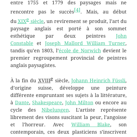
entre 1755 et 1779 des paysages mais ne
[
4
]
rencontre pas le succès
. Mais, au début
e
du
XIX
siècle
, un revirement se produit, l’art du
paysage anglais est porté à son sommet
esthétique par deux peintres
John
Constable
et
Joseph Mallord William Turner
,
tandis qu’en 1803, l’
école de Norwich
devient le
premier regroupement provincial de peintres
anglais paysagistes.
e
À la fin du
XVIII
siècle,
Johann Heinrich Füssli
,
d’origine suisse, développe une peinture
différente empruntant ses sujets à la littérature,
à
Dante
,
Shakespeare
,
John Milton
ou encore au
cycle des
Nibelungen
. L’artiste représente
librement des visons suscitant la peur, l’angoisse
et l’horreur. Avec
William Blake
, son
contemporain, ces deux plasticiens s’inscrivent