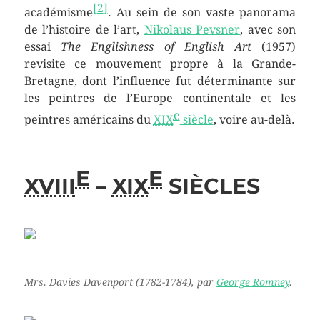
[
2
]
académisme
. Au sein de son vaste panorama
de l’histoire de l’art,
Nikolaus Pevsner
, avec son
essai
The Englishness of English Art
(1957)
revisite ce mouvement propre à la Grande-
Bretagne, dont l’influence fut déterminante sur
les peintres de l’Europe continentale et les
e
peintres américains du
XIX
siècle
, voire au-delà.
E
E
XVIII
–
XIX
SIÈCLES
Mrs. Davies Davenport
(1782-1784), par
George Romney
.