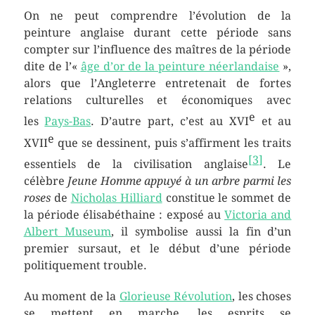
On ne peut comprendre l’évolution de la
peinture anglaise durant cette période sans
compter sur l’influence des maîtres de la période
dite de l’«
âge d’or de la peinture néerlandaise
»,
alors que l’Angleterre entretenait de fortes
relations culturelles et économiques avec
e
les
Pays-Bas
. D’autre part, c’est au XVI
et au
e
XVII
que se dessinent, puis s’affirment les traits
[
3
]
essentiels de la civilisation anglaise
. Le
célèbre
Jeune Homme appuyé à un arbre parmi les
roses
de
Nicholas Hilliard
constitue le sommet de
la période élisabéthaine : exposé au
Victoria and
Albert Museum
, il symbolise aussi la fin d’un
premier sursaut, et le début d’une période
politiquement trouble.
Au moment de la
Glorieuse Révolution
, les choses
se mettent en marche, les esprits se