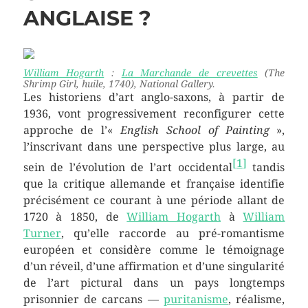
ANGLAISE ?
William Hogarth
:
La Marchande de crevettes
(
The
Shrimp Girl
, huile, 1740), National Gallery.
Les historiens d’art anglo-saxons, à partir de
1936, vont progressivement reconfigurer cette
approche de l’«
English School of Painting
»,
l’inscrivant dans une perspective plus large, au
[
1
]
sein de l’évolution de l’art occidental
tandis
que la critique allemande et française identifie
précisément ce courant à une période allant de
1720 à 1850, de
William Hogarth
à
William
Turner
, qu’elle raccorde au pré-romantisme
européen et considère comme le témoignage
d’un réveil, d’une affirmation et d’une singularité
de l’art pictural dans un pays longtemps
prisonnier de carcans —
puritanisme
, réalisme,