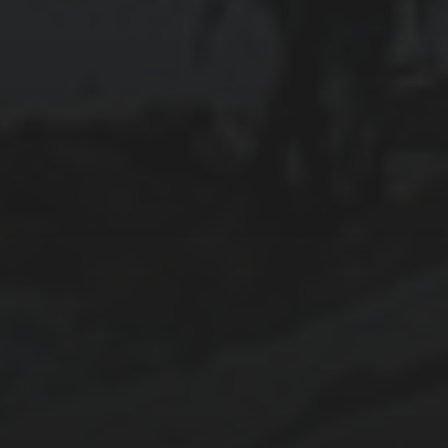
février 2026
décembre 2025
septembre 2024
août 2024
CATÉGORIES
Conférences
conférences échecs
Echecs
Echecs et Entreprise
Non classé
Personnages illustres inconnus