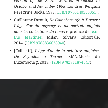
version of the Reith Lectures broadcast in
October and November 1955
, Londres, Penguin
Peregrine Books, 1978,
(
ISBN
9780140550351
)
.
Guillaume Faroult,
De Gainsborough à Turner :
L’âge d’or du paysage et du portrait anglais
dans les collections du Louvre
, préface de
Jean-
Luc Martinez
, Milan, Silvana Editoriale,
2014,
(
ISBN
9788836628940
)
.
[Collectif],
L’Âge d’or de la peinture anglaise.
De Reynolds à Turner
, RMN/Musée du
Luxembourg, 2019,
(
ISBN
9782711874347
)
.
ARCHIVES
mars 2026