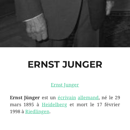
ERNST JUNGER
Ernst Junger
Ernst Jünger
est un
écrivain
allemand
, né le
29
mars 1895
à
Heidelberg
et mort le
17 février
1998
à
Riedlingen
.