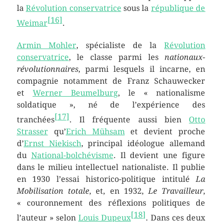
la
Révolution conservatrice
sous la
république de
[
16
]
Weimar
.
Armin Mohler
, spécialiste de la
Révolution
conservatrice
, le classe parmi les
nationaux-
révolutionnaires
, parmi lesquels il incarne, en
compagnie notamment de Franz Schauwecker
et
Werner Beumelburg
, le « nationalisme
soldatique », né de l’expérience des
[
17
]
tranchées
. Il fréquente aussi bien
Otto
Strasser
qu’
Erich Mühsam
et devient proche
d’
Ernst Niekisch
, principal idéologue allemand
du
National-bolchévisme
. Il devient une figure
dans le milieu intellectuel nationaliste. Il publie
en 1930 l’essai historico-politique intitulé
La
Mobilisation totale
, et, en 1932,
Le Travailleur
,
« couronnement des réflexions politiques de
[
18
]
l’auteur » selon
Louis Dupeux
. Dans ces deux