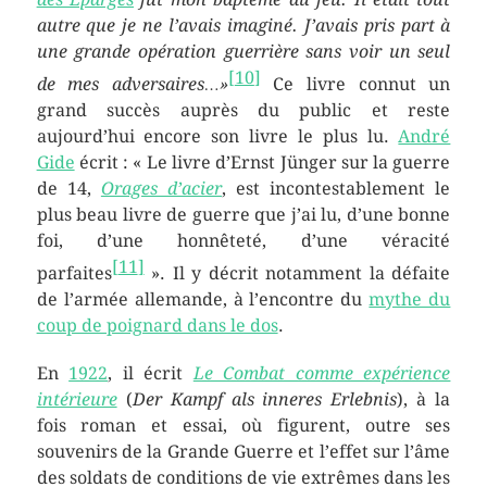
autre que je ne l’avais imaginé. J’avais pris part à
une grande opération guerrière sans voir un seul
[
10
]
de mes adversaires…»
Ce livre connut un
grand succès auprès du public et reste
aujourd’hui encore son livre le plus lu.
André
Gide
écrit : « Le livre d’Ernst Jünger sur la guerre
de 14,
Orages d’acier
, est incontestablement le
plus beau livre de guerre que j’ai lu, d’une bonne
foi, d’une honnêteté, d’une véracité
[
11
]
parfaites
». Il y décrit notamment la défaite
de l’armée allemande, à l’encontre du
mythe du
coup de poignard dans le dos
.
En
1922
, il écrit
Le Combat comme expérience
intérieure
(
Der Kampf als inneres Erlebnis
), à la
fois roman et essai, où figurent, outre ses
souvenirs de la Grande Guerre et l’effet sur l’âme
des soldats de conditions de vie extrêmes dans les