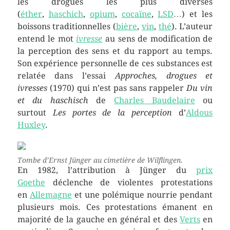
les drogues les plus diverses
(
éther
,
haschich
,
opium
,
cocaïne
,
LSD
…) et les
boissons traditionnelles (
bière
,
vin
,
thé
). L’auteur
entend le mot
ivresse
au sens de modification de
la perception des sens et du rapport au temps.
Son expérience personnelle de ces substances est
relatée dans l’essai
Approches, drogues et
ivresses
(1970) qui n’est pas sans rappeler
Du vin
et du haschisch
de
Charles Baudelaire
ou
surtout
Les portes de la perception
d’
Aldous
Huxley
.
Tombe d’Ernst Jünger au cimetière de Wilflingen.
En 1982, l’attribution à Jünger du
prix
Goethe
déclenche de violentes protestations
en
Allemagne
et une polémique nourrie pendant
plusieurs mois. Ces protestations émanent en
majorité de la gauche en général et des
Verts
en