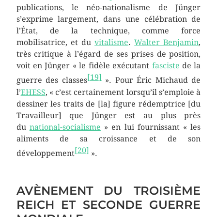
publications, le néo-nationalisme de Jünger
s’exprime largement, dans une célébration de
l’État, de la technique, comme force
mobilisatrice, et du
vitalisme
.
Walter Benjamin
,
très critique à l’égard de ses prises de position,
voit en Jünger « le fidèle exécutant
fasciste
de la
[
19
]
guerre des classes
». Pour Éric Michaud de
l’
EHESS
, « c’est certainement lorsqu’il s’emploie à
dessiner les traits de [la] figure rédemptrice [du
Travailleur] que Jünger est au plus près
du
national-socialisme
» en lui fournissant « les
aliments de sa croissance et de son
[
20
]
développement
».
AVÈNEMENT DU TROISIÈME
REICH ET SECONDE GUERRE