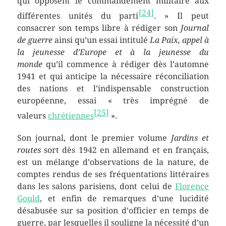
qui opposent le commandement militaire aux
[
24
]
différentes unités du parti
. » Il peut
consacrer son temps libre à rédiger son
Journal
de guerre
ainsi qu’un essai intitulé
La Paix, appel à
la jeunesse d’Europe et à la jeunesse du
monde
qu’il commence à rédiger dès l’automne
1941 et qui anticipe la nécessaire réconciliation
des nations et l’indispensable construction
européenne, essai
« très imprégné de
[
25
]
valeurs
chrétiennes
»
.
Son journal, dont le premier volume
Jardins et
routes
sort dès 1942 en allemand et en français,
est un mélange d’observations de la nature, de
comptes rendus de ses fréquentations littéraires
dans les salons parisiens, dont celui de
Florence
Gould
, et enfin de remarques d’une lucidité
désabusée sur sa position d’officier en temps de
guerre, par lesquelles il souligne la nécessité d’un