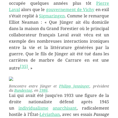
occupée quelques années plus tôt
Pierre
Laval
alors que le
gouvernement de Vichy
en exil
s’était replié à
Sigmaringen
. Comme le remarque
Elliot Neaman : « Que Jünger ait élu domicile
dans la maison du Grand Forestier où le principal
collaborateur français Laval avait vécu est un
exemple des nombreuses interactions ironiques
entre la vie et la littérature générées par la
guerre. Que le fils de Jünger ait été tué dans les
carrières de marbre de Carrare en est une
[
35
]
autre
. »
Rencontre entre Jünger et
Philipp Jenninger
, président
du
Bundestag
, en
1986
.
Lui qui avait été jusqu’en 1933 une figure de la
droite nationaliste défend après 1945
un
individualisme
anarchisant
, radicalement
hostile à l’État-
Léviathan
, avec ses essais
Passage