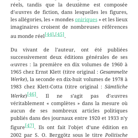
réels, tandis que la deuxième est composée
d’œuvres de fiction, dans lesquelles les figures,
les allégories, les « mondes
oniriques
» et les lieux
imaginaires croisent de nombreuses références
[
44
]
,
[
45
]
au monde réel
.
Du vivant de l’auteur, ont été publiées
successivement deux éditions générales de ses
œuvres : la première en dix volumes de 1960 à
1965 chez Ernst Klett (titre original :
Gesammelte
Werke
), la seconde en dix-huit volumes de 1978 à
1983 chez Klett-Cotta (titre original :
Sämtliche
[
46
]
Werke
)
. Il ne s’agit pas d’œuvres
véritablement « complètes » dans la mesure où
aucun de ses nombreux articles politiques
publiés dans des journaux entre 1920 et 1933 n’y
[
47
]
figure
. Ils ont fait l’objet d’une édition en
2002 par S. O. Berggötz sous le titre
Politische