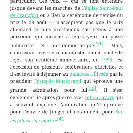
particulier. Ces voix — qui se font entendre
jusque devant les marches de l’
église Saint-Paul
de Francfort
où a lieu la cérémonie de remise du
prix le
28 août
— n’acceptent pas que le prix
allemand le plus prestigieux soit remis à une
personne qui incarne à leurs yeux un passé
[
39
]
militariste et anti-démocratique
. Mais,
contrastant avec cette manifestation nationale de
rejet, son centième anniversaire, en
1995
, est
l’occasion de plusieurs célébrations officielles et
il est invité à déjeuner au
palais de l’Élysée
par le
président
François Mitterrand
qui éprouve une
[
40
]
grande admiration pour lui
. Il s’est
également lié après guerre avec
Julien Gracq
, qui
a souvent exprimé l’admiration qu’il éprouve
pour l’œuvre de Jünger et notamment pour
Sur
[
41
]
les falaises de marbre
.