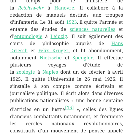
un temps pour le ministère de
la
Reichswehr
à
Hanovre
. Il collabore à la
rédaction de manuels destinés aux troupes
d’infanterie. Le 31 août
1923
, il quitte l’armée et
entame des études de
sciences naturelles
et
d’
entomologie
à
Leipzig
. Il suit également des
cours de philosophie auprès de
Hans
Driesch
et
Felix Krüger
, et lit abondamment,
notamment
Nietzsche
et
Spengler
. Il effectue
plusieurs voyages d’étude de
la
zoologie
à
Naples
dont un de février à avril
1925. Il quitte l’Université le 26 mai 1926. Il
s’installe à son compte comme écrivain et
journaliste politique. Il écrit alors dans diverses
publications nationalistes « une bonne centaine
[
15
]
d’articles en un lustre
», celles des ligues
d’anciens combattants notamment, et fréquente
les cercles nationaux révolutionnaires,
constitutifs d’un mouvement de pensée appelé