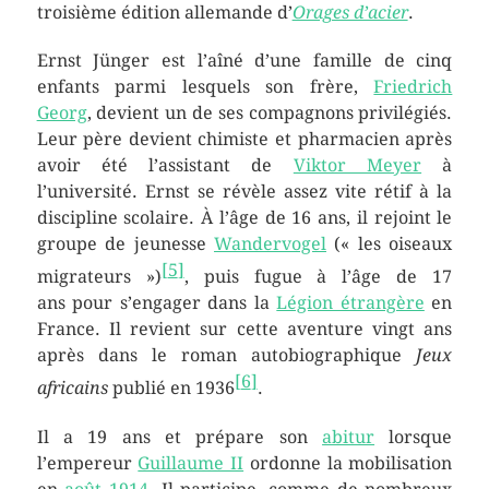
troisième édition allemande d’
Orages d’acier
.
Ernst Jünger est l’aîné d’une famille de cinq
enfants parmi lesquels son frère,
Friedrich
Georg
, devient un de ses compagnons privilégiés.
Leur père devient chimiste et pharmacien après
avoir été l’assistant de
Viktor Meyer
à
l’université. Ernst se révèle assez vite rétif à la
discipline scolaire. À l’âge de
16 ans
, il rejoint le
groupe de jeunesse
Wandervogel
(« les oiseaux
[
5
]
migrateurs »)
, puis fugue à l’âge de
17
ans
pour s’engager dans la
Légion étrangère
en
France. Il revient sur cette aventure vingt ans
après dans le roman autobiographique
Jeux
[
6
]
africains
publié en 1936
.
Il a
19 ans
et prépare son
abitur
lorsque
l’empereur
Guillaume II
ordonne la mobilisation