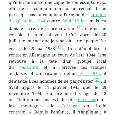
qu’il lui fournisse une copie de son essai
La Paix
,
afin de la communiquer au maréchal. Il ne
participe pas au complot à l’origine de l’
attentat
du
20 juillet 1944
contre
Adolf Hitler
, mais est
[
31
]
dans le secret de sa préparation
. « Je ne me
consolerai jamais d’avoir brûlé après le
20
juillet
le journal que je tenais à cette époque-là »
[
32
]
écrit-il le
25 mai 1988
. Il est démobilisé et
rentre en Allemagne au cours de l’été 1944. Il se
retrouve à la tête d’un groupe local
du
Volkssturm
et, à l’arrivée des troupes
anglaises et américaines, début
avril 1945
, il
[
33
]
demande à ses hommes de ne pas résister
. Il
avait appris le
11 janvier 1945
que, le
29
novembre 1944
, son premier fils âgé de
18
ans
était tombé sous les balles des
partisans
dans
les montagnes de
Carrare
en Italie
centrale.
« Depuis l’enfance, il s’appliquait à