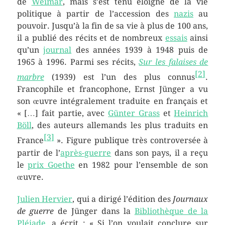
de
Weimar
, mais s’est tenu éloigné de la vie
politique à partir de l’accession des
nazis
au
pouvoir. Jusqu’à la fin de sa vie à plus de
100 ans
,
il a publié des récits et de nombreux
essais
ainsi
qu’un
journal
des années 1939 à 1948 puis de
1965 à 1996. Parmi ses récits,
Sur les falaises de
[
2
]
marbre
(1939) est l’un des plus connus
.
Francophile et francophone, Ernst Jünger a vu
son œuvre intégralement traduite en français et
« […] fait partie, avec
Günter Grass
et
Heinrich
Böll
, des auteurs allemands les plus traduits en
[
3
]
France
». Figure publique très controversée à
partir de l’
après-guerre
dans son pays, il a reçu
le
prix Goethe
en 1982 pour l’ensemble de son
œuvre.
Julien Hervier
, qui a dirigé l’édition des
Journaux
de guerre
de Jünger dans la
Bibliothèque de la
Pléiade
, a écrit : « Si l’on voulait conclure sur