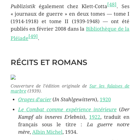
[
48
]
Publizistik
également chez Klett-Cotta
. Ses
« journaux de guerre » en deux tomes — tome I
(1914-1918) et tome II (1939-1948) — ont été
publiés en
février 2008
dans la
Bibliothèque de la
[
49
]
Pléiade
.
RÉCITS ET ROMANS
Couverture de l’édition originale de
Sur les falaises de
marbre
(1939).
Orages d’acier
(
In Stahlgewittern
),
1920
Le Combat comme expérience intérieure
(
Der
Kampf als inneres Erlebnis
),
1922
, traduit en
français sous le titre :
La guerre notre
mère
,
Albin Michel
, 1934.