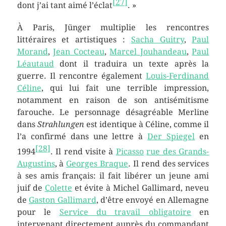
[
27
]
dont j’ai tant aimé l’éclat
. »
À Paris, Jünger multiplie les rencontres
littéraires et artistiques :
Sacha Guitry
,
Paul
Morand
,
Jean Cocteau
,
Marcel Jouhandeau
,
Paul
Léautaud
dont il traduira un texte après la
guerre. Il rencontre également
Louis-Ferdinand
Céline
, qui lui fait une terrible impression,
notamment en raison de son antisémitisme
farouche. Le personnage désagréable Merline
dans
Strahlungen
est identique à Céline, comme il
l’a confirmé dans une lettre à
Der Spiegel
en
[
28
]
1994
. Il rend visite à
Picasso
rue des Grands-
Augustins
, à
Georges Braque
. Il rend des services
à ses amis français: il fait libérer un jeune ami
juif de
Colette
et évite à Michel Gallimard, neveu
de
Gaston Gallimard
, d’être envoyé en Allemagne
pour le
Service du travail obligatoire
en
intervenant directement auprès du commandant