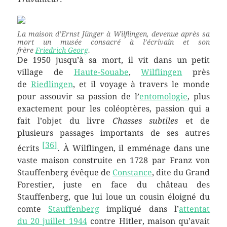
La maison d’Ernst Jünger à Wilflingen, devenue après sa
mort un musée consacré à l’écrivain et son
frère
Friedrich Georg
.
De 1950 jusqu’à sa mort, il vit dans un petit
village de
Haute-Souabe
,
Wilflingen
près
de
Riedlingen
, et il voyage à travers le monde
pour assouvir sa passion de l’
entomologie
, plus
exactement pour les coléoptères, passion qui a
fait l’objet du livre
Chasses subtiles
et de
plusieurs passages importants de ses autres
[
36
]
écrits
. À Wilflingen, il emménage dans une
vaste maison construite en 1728 par Franz von
Stauffenberg évêque de
Constance
, dite du Grand
Forestier, juste en face du château des
Stauffenberg, que lui loue un cousin éloigné du
comte
Stauffenberg
impliqué dans l’
attentat
du
20 juillet 1944
contre Hitler, maison qu’avait