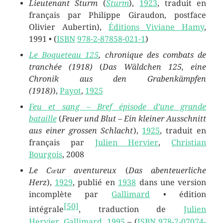
Lieutenant Sturm
(
Sturm
),
1923
, traduit en
français par Philippe Giraudon, postface
Olivier Aubertin),
Éditions Viviane Hamy
,
1991 •
(
ISBN
978-2-87858-021-1
)
Le Boqueteau 125
, chronique des combats de
tranchée (1918)
(
Das Wäldchen 125, eine
Chronik aus den Grabenkämpfen
(1918)
),
Payot
,
1925
Feu et sang – Bref épisode d’une grande
bataille
(
Feuer und Blut – Ein kleiner Ausschnitt
aus einer grossen Schlacht
),
1925
, traduit en
français par
Julien Hervier
,
Christian
Bourgois
, 2008
Le Cœur aventureux
(
Das abenteuerliche
Herz
),
1929
, publié en
1938
dans une version
incomplète par
Gallimard
• édition
[
50
]
intégrale
, traduction de
Julien
Hervier
,
Gallimard
,
1995
–
(
ISBN
978-2-07074-