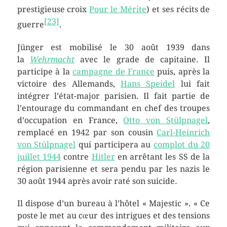
prestigieuse croix
Pour le Mérite
) et ses récits de
[
23
]
guerre
.
Jünger est mobilisé le
30 août 1939
dans
la
Wehrmacht
avec le grade de capitaine. Il
participe à la
campagne de France
puis, après la
victoire des Allemands,
Hans Speidel
lui fait
intégrer l’état-major parisien. Il fait partie de
l’entourage du commandant en chef des troupes
d’occupation en France,
Otto von Stülpnagel
,
remplacé en 1942 par son cousin
Carl-Heinrich
von Stülpnagel
qui participera au
complot du 20
juillet 1944
contre
Hitler
en arrêtant les SS de la
région parisienne et sera pendu par les nazis le
30 août 1944 après avoir raté son suicide.
Il dispose d’un bureau à l’hôtel « Majestic ». « Ce
poste le met au cœur des intrigues et des tensions