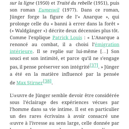
sur la ligne
(1950) et
Traité du rebelle
(1951), puis
son roman
Eumeswil
(1977). Dans ce roman,
Jünger forge la figure de l’« Anarque », qui
prolonge celle du « banni à errer dans la forêt »
(
«
Waldgänger
»
) décrite deux décennies plus tôt.
Comme l’explique
Patrick Louis
: « L’Anarque a
renoncé au combat, il a choisi l’
émigration
intérieure
. Il se replie sur lui-même […] Son
souci est son intimité, et parce qu’il ne s’engage
[
37
]
pas, il pense préserver son intégrité
. » Jünger
a été en la matière influencé par la pensée
[
38
]
de
Max Stirner
.
L’œuvre de Jünger semble devoir être considérée
sous l’éclairage des expériences vécues par
l’homme dans sa vie intime. Il est en particulier
un des rares écrivains à avoir consacré une
œuvre à l’ivresse au sens large, celle donnée par