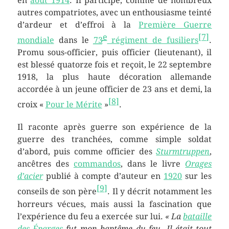
en
août 1914
. Il participe, comme de nombreux
autres compatriotes, avec un enthousiasme teinté
d’ardeur et d’effroi à la
Première Guerre
e
[
7
]
mondiale
dans le
73
régiment de fusiliers
.
Promu sous-officier, puis officier (lieutenant), il
est blessé quatorze fois et reçoit, le
22 septembre
1918
, la plus haute décoration allemande
accordée à un jeune officier de
23 ans
et demi, la
[
8
]
croix «
Pour le Mérite
»
.
Il raconte après guerre son expérience de la
guerre des tranchées, comme simple soldat
d’abord, puis comme officier des
Sturmtruppen
,
ancêtres des
commandos
, dans le livre
Orages
d’acier
publié à compte d’auteur en
1920
sur les
[
9
]
conseils de son père
. Il y décrit notamment les
horreurs vécues, mais aussi la fascination que
l’expérience du feu a exercée sur lui.
« La
bataille
des Éparges
fut mon baptême du feu. Il était tout