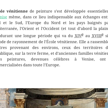
ole vénitienne
de peinture s’est développée essentiell
nise
même, dans ce lieu indispensable aux échanges ent
 et le Sud, l’Europe du Nord et les pays baignés p
terranée, l’Orient et l’Occident (et tout d’abord la plai
e
e
 durant une longue période qui va du
XIV
au
XVIII
si
ode de rayonnement de l’École vénitienne. Elle a rassembl
tres provenant des environs, ceux des territoires 
blique, sur la terre ferme, et d’anciennes familles vénitie
rs peintures, devenues célèbres à Venise, ont
ercialisées dans toute l’Europe.