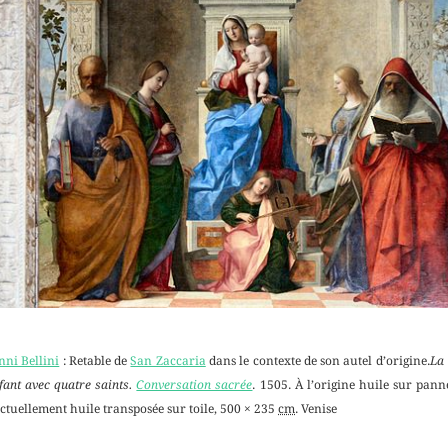
ni Bellini
: Retable de
San Zaccaria
dans le contexte de son autel d’origine.
La 
nfant avec quatre saints.
Conversation sacrée
. 1505. À l’origine huile sur pan
actuellement huile transposée sur toile, 500 × 235
cm
. Venise