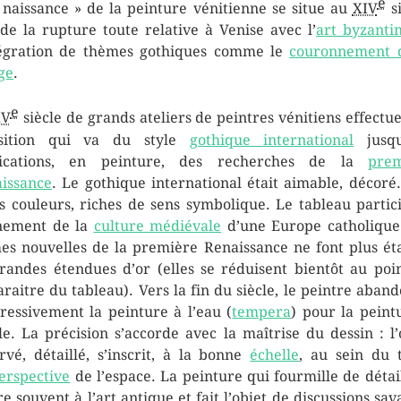
e
 naissance » de la peinture vénitienne se situe au
XIV
si
 de la rupture toute relative à Venise avec l’
art byzanti
tégration de thèmes gothiques comme le
couronnement 
ge
.
e
XV
siècle de grands ateliers de peintres vénitiens effectue
nsition qui va du style
gothique international
jusqu
lications, en peinture, des recherches de la
prem
issance
. Le gothique international était aimable, décoré.
es couleurs, riches de sens symbolique. Le tableau partic
nement de la
culture médiévale
d’une Europe catholique
es nouvelles de la première Renaissance ne font plus ét
randes étendues d’or (elles se réduisent bientôt au poi
araitre du tableau). Vers la fin du siècle, le peintre aban
ressivement la peinture à l’eau (
tempera
) pour la peint
ile. La précision s’accorde avec la maîtrise du dessin : l’
rvé, détaillé, s’inscrit, à la bonne
échelle
, au sein du 
erspective
de l’espace. La peinture qui fourmille de détail
re souvent à l’art antique et fait l’objet de discussions sav