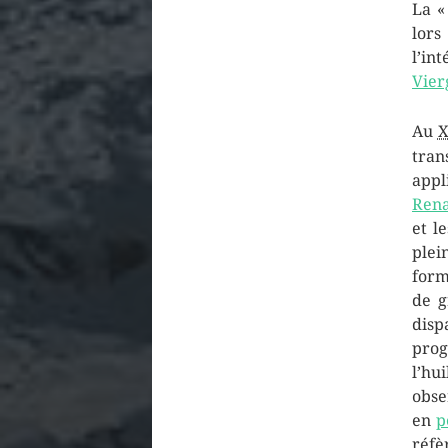
La «
lors
l’in
Vier
Au
tra
app
Rena
et l
plei
form
de g
disp
prog
l’hu
obse
en
p
réfè