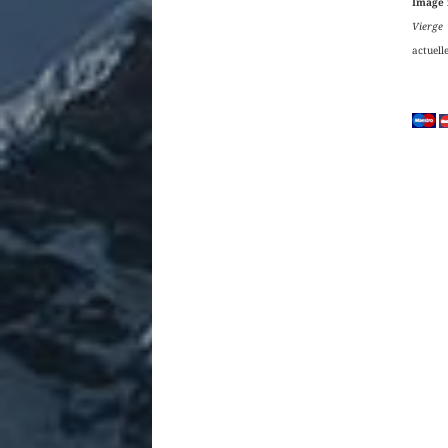
Image 
Vierge 
actuell