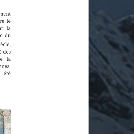
ement
re le
ar la
ne du
ècle,
é des
de la
nnes.
 été