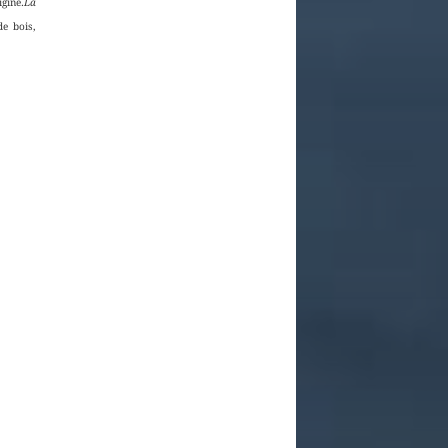
igine.
La
de bois,