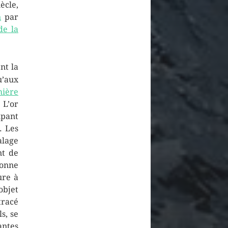
ècle,
n
par
de la
nt la
’aux
ière
 L’or
ipant
. Les
alage
nt de
donne
ure à
objet
tracé
s, se
antes