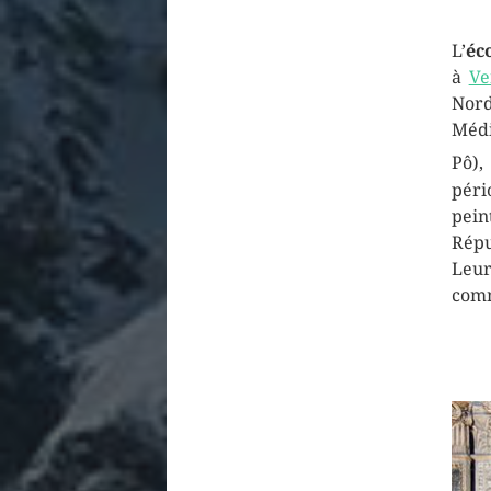
L’
éc
à
Ve
Nord
Médi
Pô),
péri
pein
Répu
Leu
comm