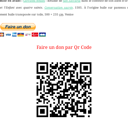
mise en avant :
Giovanni Bellini
: Retable de
San Zaccaria
dans le contexte de son autel d’or
et l’Enfant avec quatre saints.
Conversation sacrée
. 1505. À l’origine huile sur panneau 
ement huile transposée sur toile, 500 × 235
cm
. Venise
Faire un don par Qr Code