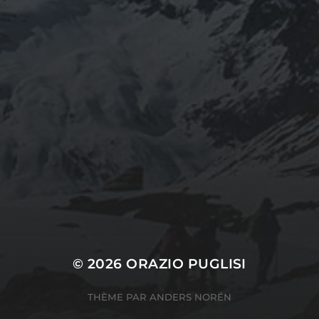
août 2024
CATÉGORIES
Conférences
conférences échecs
Echecs
Echecs et Entreprise
Non classé
Personnages illustres inconnus
© 2026
ORAZIO PUGLISI
THÈME PAR
ANDERS NORÉN