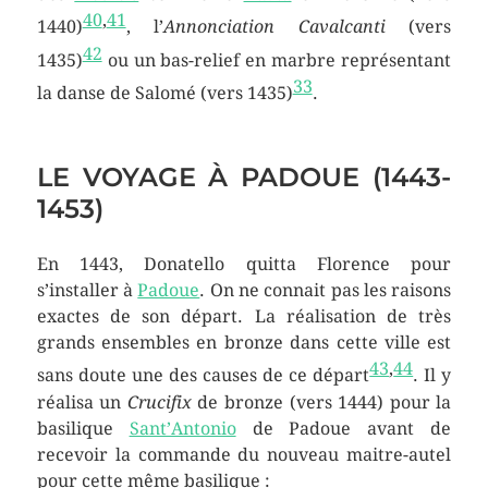
40
,
41
1440)
, l’
Annonciation Cavalcanti
(vers
42
1435)
ou un bas-relief en marbre représentant
33
la danse de Salomé (vers 1435)
.
LE VOYAGE À PADOUE (1443-
1453)
En 1443, Donatello quitta Florence pour
s’installer à
Padoue
. On ne connait pas les raisons
exactes de son départ. La réalisation de très
grands ensembles en bronze dans cette ville est
43
,
44
sans doute une des causes de ce départ
. Il y
réalisa un
Crucifix
de bronze (vers 1444) pour la
basilique
Sant’Antonio
de Padoue avant de
recevoir la commande du nouveau maitre-autel
pour cette même basilique :