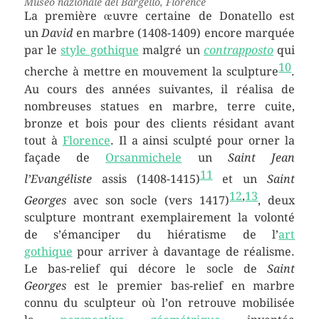
Museo nazionale del Bargello, Florence
La première œuvre certaine de Donatello est
un
David
en marbre (1408-1409) encore marquée
par le
style gothique
malgré un
contrapposto
qui
10
cherche à mettre en mouvement la sculpture
.
Au cours des années suivantes, il réalisa de
nombreuses statues en marbre, terre cuite,
bronze et bois pour des clients résidant avant
tout à
Florence
. Il a ainsi sculpté pour orner la
façade de
Orsanmichele
un
Saint Jean
11
l’Evangéliste
assis (1408-1415)
et un
Saint
12
,
13
Georges
avec son socle (vers 1417)
, deux
sculpture montrant exemplairement la volonté
de s’émanciper du hiératisme de l’
art
gothique
pour arriver à davantage de réalisme.
Le bas-relief qui décore le socle de
Saint
Georges
est le premier bas-relief en marbre
connu du sculpteur où l’on retrouve mobilisée