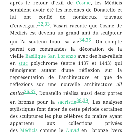
après le retour d’exil de
Cosme
, les Médicis
semblent avoir été les mécènes de Donatello et
lui ont confié de nombreux travaux
32
,
33
d’envergure
. Vasari raconte que Cosme de
Medicis est devenu un grand ami du sculpteur
34
,
35
qui l’a soutenu toute sa vie
. On compte
parmi ces commandes la décoration de la
vieille
Basilique San Lorenzo
avec des bas-reliefs
en
stuc
polychrome (entre 1437 et 1443) qui
témoignent autant d’une réflexion sur la
représentation de l’architecture et que de
réflexions sur une nouvelle architecture
all
36
,
37
antica
. Donatello réalisa aussi deux portes
38
,
39
en bronze pour la
sacristie
. Les analyses
stylistiques font dater de cette période certaines
des sculptures les plus célèbres du maître ayant
appartenu aux collections privées
des
Médicis
comme le
David
en bronze (vers