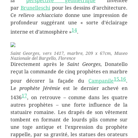
la
perspective géométrique
inventée
par
Brunelleschi
pour les dessins d’architecture.
Ce
relievo schiacciato
donne une impression de
profondeur suggérant une « sorte d’éclairage
14
interne et d’atmosphère »
.
Saint Georges
, vers 1417, marbre, 209 x 67cm, Museo
Nazionale del Bargello, Florence
Directement après le
Saint Georges
, Donatello
reçut la commande de cinq prophètes en marbre
15
,
16
pour décorer la façade du
Campanile
.
Le
prophète Jérémie
est le dernier achevé en
17
1436
, on retrouve – comme dans les quatre
autres prophètes – une forte influence de la
statuaire romaine. Les drapés de son vêtement
tombent en formant de lourds plis comme sur
une toge antique et l’expression du prophète
rappelle, par sa gravité, les statues des orateurs