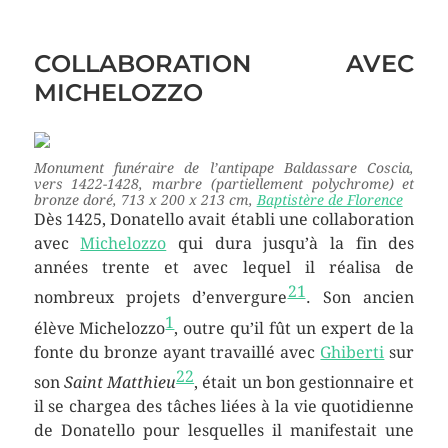
COLLABORATION AVEC
MICHELOZZO
Monument funéraire de l’antipape Baldassare Coscia
,
vers 1422-1428, marbre (partiellement polychrome) et
bronze doré, 713 x 200 x 213 cm,
Baptistère de Florence
Dès 1425, Donatello avait établi une collaboration
avec
Michelozzo
qui dura jusqu’à la fin des
années trente et avec lequel il réalisa de
21
nombreux projets d’envergure
. Son ancien
1
élève Michelozzo
, outre qu’il fût un expert de la
fonte du bronze ayant travaillé avec
Ghiberti
sur
22
son
Saint Matthieu
, était un bon gestionnaire et
il se chargea des tâches liées à la vie quotidienne
de Donatello pour lesquelles il manifestait une