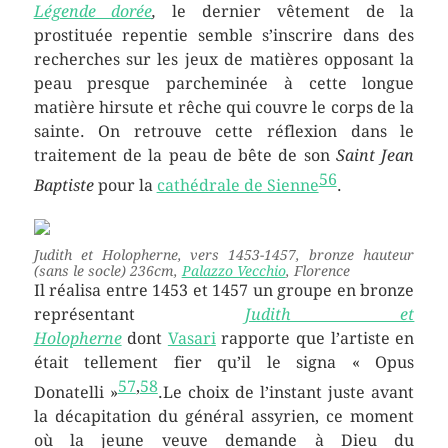
Légende dorée
,
le dernier vêtement de la
prostituée repentie semble s’inscrire dans des
recherches sur les jeux de matières opposant la
peau presque parcheminée à cette longue
matière hirsute et rêche qui couvre le corps de la
sainte. On retrouve cette réflexion dans le
traitement de la peau de bête de son
Saint Jean
56
Baptiste
pour la
cathédrale de Sienne
.
Judith et Holopherne
, vers 1453-1457, bronze hauteur
(sans le socle) 236cm,
Palazzo Vecchio
, Florence
Il réalisa entre 1453 et 1457 un groupe en bronze
représentant
Judith et
Holopherne
dont
Vasari
rapporte que l’artiste en
était tellement fier qu’il le signa « Opus
57
,
58
Donatelli »
.Le choix de l’instant juste avant
la décapitation du général assyrien, ce moment
où la jeune veuve demande à Dieu du