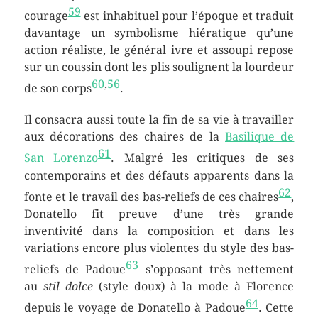
59
courage
est inhabituel pour l’époque et traduit
davantage un symbolisme hiératique qu’une
action réaliste, le général ivre et assoupi repose
sur un coussin dont les plis soulignent la lourdeur
60
,
56
de son corps
.
Il consacra aussi toute la fin de sa vie à travailler
aux décorations des chaires de la
Basilique de
61
San Lorenzo
. Malgré les critiques de ses
contemporains et des défauts apparents dans la
62
fonte et le travail des bas-reliefs de ces chaires
,
Donatello fit preuve d’une très grande
inventivité dans la composition et dans les
variations encore plus violentes du style des bas-
63
reliefs de Padoue
s’opposant très nettement
au
stil dolce
(style doux) à la mode à Florence
64
depuis le voyage de Donatello à Padoue
. Cette