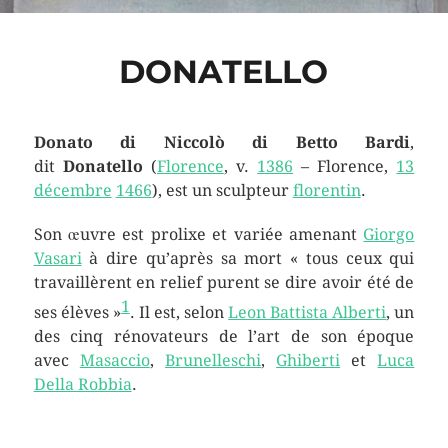
DONATELLO
Donato di Niccolò di Betto Bardi
,
dit
Donatello
(
Florence
, v.
1386
– Florence,
13
décembre
1466
), est un sculpteur
florentin
.
Son œuvre est prolixe et variée amenant
Giorgo
Vasari
à dire qu’après sa mort « tous ceux qui
travaillèrent en relief purent se dire avoir été de
1
ses élèves »
. Il est, selon
Leon Battista Alberti
, un
des cinq rénovateurs de l’art de son époque
avec
Masaccio
,
Brunelleschi
,
Ghiberti
et
Luca
Della Robbia
.