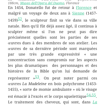
188cm,
Museo dell’Opera del Duomo
, Florence
En 1454, Donatello fut de retour à
Florence
et
malgré un voyage de deux ans à
Sienne
(1457-
52
1459)
, le sculpteur finit sa vie dans sa ville
natale. Bien qu’il fût déjà assez âgé, il continua à
sculpter même si l’on ne peut pas dire
précisément quelles sont les parties de ses
œuvres dues à des membres de son atelier. Les
œuvres de sa dernière période sont marquées
par une très grande expressivité « une
concentraction sans compromis sur les aspects
les plus dramatiques des personnages et des
histoires de la Bible qu’on lui demande de
53
représenter »
. On peut noter parmi ces
œuvres
La Madeleine
en bois polychrome (1453-
1455), « sorte de momie ambulante » où le visage
54
,
55
est émacié à l’excès et le corps squelettique
.
Le traitement des cheveux, qui sont, dans
La