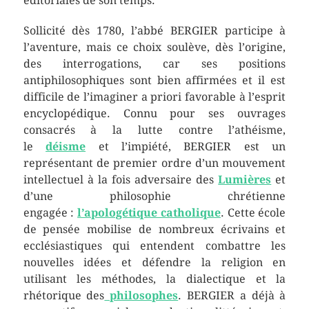
éditoriales de son temps.
Sollicité dès 1780, l’abbé BERGIER participe à
l’aventure, mais ce choix soulève, dès l’origine,
des interrogations, car ses positions
antiphilosophiques sont bien affirmées et il est
difficile de l’imaginer a priori favorable à l’esprit
encyclopédique. Connu pour ses ouvrages
consacrés à la lutte contre l’athéisme,
le
déisme
et l’impiété, BERGIER est un
représentant de premier ordre d’un mouvement
intellectuel à la fois adversaire des
Lumières
et
d’une philosophie chrétienne
engagée :
l’apologétique catholique
. Cette école
de pensée mobilise de nombreux écrivains et
ecclésiastiques qui entendent combattre les
nouvelles idées et défendre la religion en
utilisant les méthodes, la dialectique et la
rhétorique des
philosophes
. BERGIER a déjà à