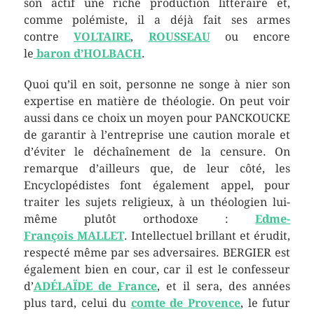
son actif une riche production littéraire et,
comme polémiste, il a déjà fait ses armes
contre
VOLTAIRE
,
ROUSSEAU
ou encore
le
baron d’
HOLBACH
.
Quoi qu’il en soit, personne ne songe à nier son
expertise en matière de théologie. On peut voir
aussi dans ce choix un moyen pour PANCKOUCKE
de garantir à l’entreprise une caution morale et
d’éviter le déchaînement de la censure. On
remarque d’ailleurs que, de leur côté, les
Encyclopédistes font également appel, pour
traiter les sujets religieux, à un théologien lui-
même plutôt orthodoxe :
Edme-
François
MALLET
. Intellectuel brillant et érudit,
respecté même par ses adversaires. BERGIER est
également bien en cour, car il est le confesseur
d’
ADÉLAÏDE
de France
, et il sera, des années
plus tard, celui du
comte de Provence
, le futur