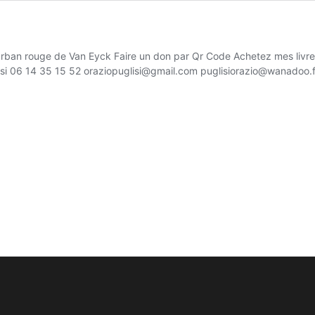
turban rouge de Van Eyck Faire un don par Qr Code Achetez mes l
si 06 14 35 15 52 oraziopuglisi@gmail.com puglisiorazio@wana