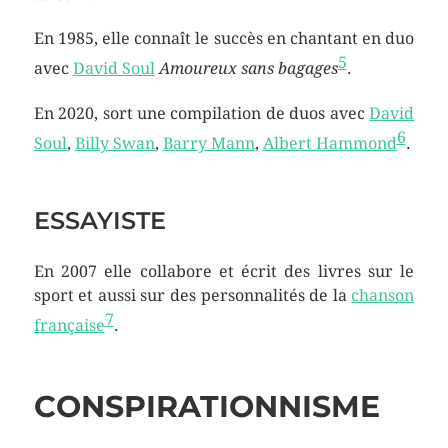
En 1985, elle connaît le succès en chantant en duo
5
avec
David Soul
Amoureux sans bagages
.
En 2020, sort une compilation de duos avec
David
6
Soul
,
Billy Swan
,
Barry Mann
,
Albert Hammond
.
ESSAYISTE
En 2007 elle collabore et écrit des livres sur le
sport et aussi sur des personnalités de la
chanson
7
française
.
CONSPIRATIONNISME