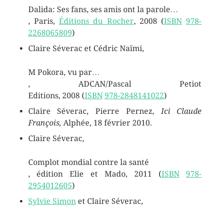
Dalida: Ses fans, ses amis ont la parole…
, Paris,
Éditions du Rocher
,
2008
(
ISBN
978-
2268065809
)
Claire Séverac et Cédric Naïmi,
M Pokora, vu par…
, ADCAN/Pascal Petiot
Editions,
2008
(
ISBN
978-2848141022
)
Claire Séverac, Pierre Pernez,
Ici Claude
François,
Alphée, 18 février 2010.
Claire Séverac,
Complot mondial contre la santé
, édition Elie et Mado,
2011
(
ISBN
978-
2954012605
)
Sylvie Simon
et Claire Séverac,