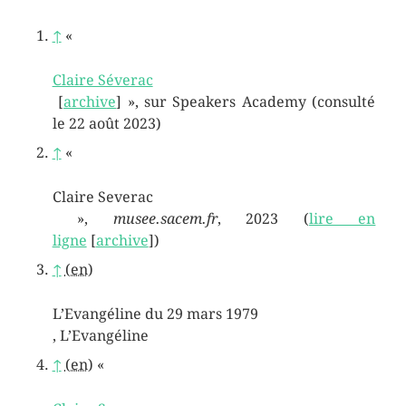
↑
«
Claire Séverac
[
archive
]
», sur
Speakers Academy
(consulté
le
22 août 2023
)
↑
«
Claire Severac
»,
musee.sacem.fr
,‎
2023
(
lire en
ligne
[
archive
]
)
↑
(en)
L’Evangéline du 29 mars 1979
, L’Evangéline
↑
(en)
«