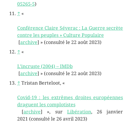
05265-5
)
↑
«
Conférence Claire Séverac : La Guerre secrète
contre les peuples » Culture Populaire
[
archive
]
»
(consulté le
22 août 2023
)
↑
«
L’incruste (2004) – IMDb
[
archive
]
»
(consulté le
22 août 2023
)
↑
Tristan Berteloot, «
Covid-19 : les extrêmes droites européennes
draguent les complotistes
[
archive
]
», sur
Libération
,
26 janvier
2021
(consulté le
26 avril 2023
)