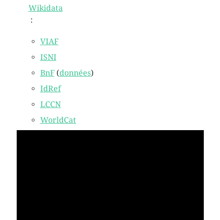
:
VIAF
ISNI
BnF
(
données
)
IdRef
LCCN
WorldCat