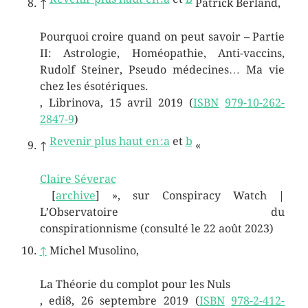
↑
Patrick
Berland
,
Pourquoi croire quand on peut savoir – Partie
II: Astrologie, Homéopathie, Anti-vaccins,
Rudolf Steiner, Pseudo médecines… Ma vie
chez les ésotériques.
, Librinova,
15 avril 2019
(
ISBN
979-10-262-
2847-9
)
Revenir plus haut en :
a
et
b
↑
«
Claire Séverac
[
archive
]
», sur
Conspiracy Watch |
L’Observatoire du
conspirationnisme
(consulté le
22 août 2023
)
↑
Michel
Musolino
,
La Théorie du complot pour les Nuls
, edi8,
26 septembre 2019
(
ISBN
978-2-412-