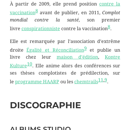
À partir de
2009
, elle prend position
contre la
8
vaccination
avant de publier, en 2011,
Complot
mondial contre la santé
, son premier
8
livre
conspirationniste
contre la vaccination
.
Elle est remarquée par l’association d’extrême
9
droite
Égalité et Réconciliation
et publie un
livre chez leur
maison d’édition
,
Kontre
10
Kulture
. Elle anime alors des conférences sur
ses thèses complotistes de prédilection, sur
11
,
9
le
programme HAARP
ou les
chemtrails
.
DISCOGRAPHIE
ALBUMS STUDIO