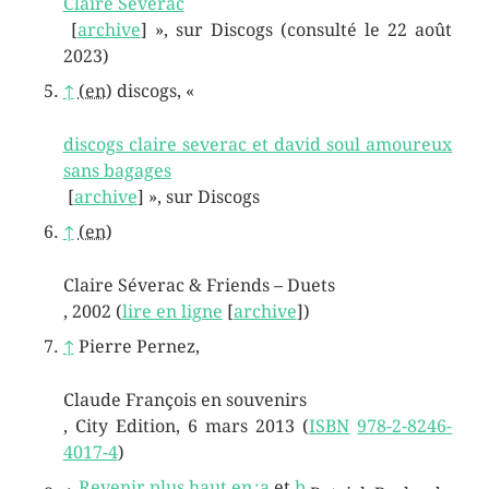
Claire Severac
[
archive
]
», sur
Discogs
(consulté le
22 août
2023
)
↑
(en)
discogs, «
discogs claire severac et david soul amoureux
sans bagages
[
archive
]
», sur
Discogs
↑
(en)
Claire Séverac & Friends – Duets
,
2002
(
lire en ligne
[
archive
]
)
↑
Pierre
Pernez
,
Claude François en souvenirs
, City Edition,
6 mars 2013
(
ISBN
978-2-8246-
4017-4
)
Revenir plus haut en :
a
et
b