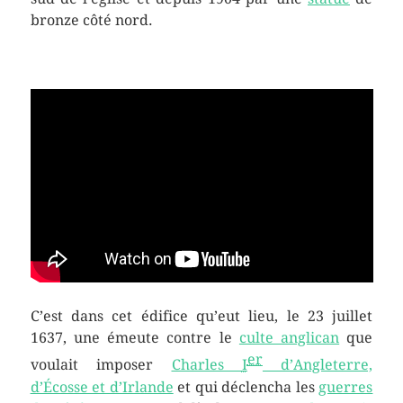
bronze côté nord.
C’est dans cet édifice qu’eut lieu, le
23 juillet
1637
, une émeute contre le
culte anglican
que
er
voulait imposer
Charles
I
d’Angleterre,
d’Écosse et d’Irlande
et qui déclencha les
guerres