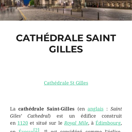
CATHÉDRALE SAINT
GILLES
Cathédrale St Gilles
La
cathédrale Saint-Gilles
(en
anglais
:
Saint
Giles’ Cathedral
) est un édifice construit
en
1120
et situé sur le
Royal Mile
, à
Édimbourg
,
[
2
]
en
Écosse
. Il est considéré comme l’église-