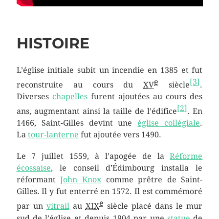
HISTOIRE
L’église initiale subit un incendie en 1385 et fut
e
[
3
]
reconstruite au cours du
XV
siècle
.
Diverses
chapelles
furent ajoutées au cours des
[
2
]
ans, augmentant ainsi la taille de l’édifice
. En
1466, Saint-Gilles devint une
église collégiale
.
La
tour-lanterne
fut ajoutée vers 1490.
Le
7 juillet 1559
, à l’apogée de la
Réforme
écossaise
, le conseil d’Édimbourg installa le
réformant
John Knox
comme prêtre de Saint-
Gilles. Il y fut enterré en 1572. Il est commémoré
e
par un
vitrail
au
XIX
siècle placé dans le mur
sud de l’église et depuis 1904 par une
statue
de