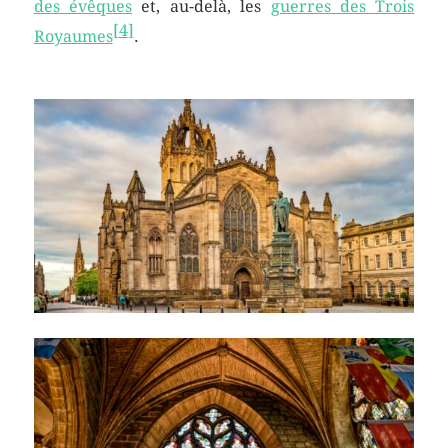
des évêques
et, au-delà, les
guerres des Trois
[
4
]
Royaumes
.