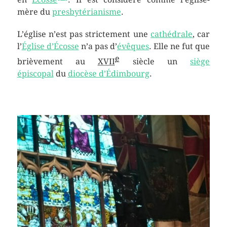
mère du
presbytérianisme
.
L’église n’est pas strictement une
cathédrale
, car
l’
Église d’Écosse
n’a pas d’
évêques
. Elle ne fut que
e
brièvement au
XVII
siècle un
siège
épiscopal
du
diocèse d’Édimbourg
.