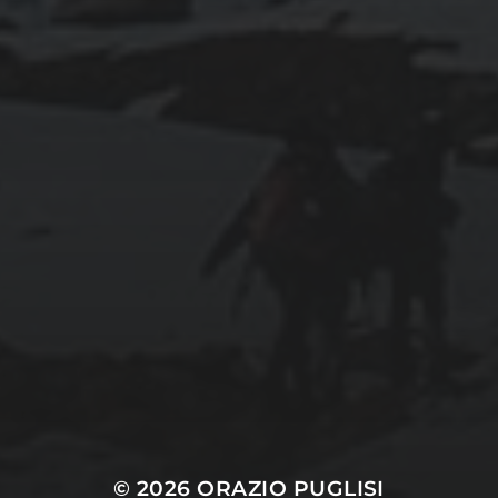
décembre 2025
septembre 2024
août 2024
CATÉGORIES
Conférences
conférences échecs
Echecs
Echecs et Entreprise
Non classé
Personnages illustres inconnus
© 2026
ORAZIO PUGLISI